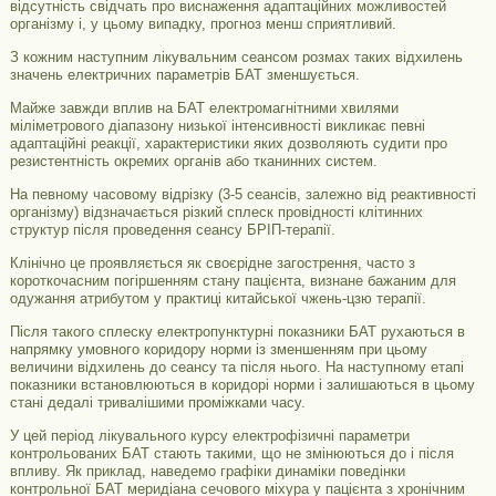
відсутність свідчать про виснаження адаптаційних можливостей
організму і, у цьому випадку, прогноз менш сприятливий.
З кожним наступним лікувальним сеансом розмах таких відхилень
значень електричних параметрів БАТ зменшується.
Майже завжди вплив на БАТ електромагнітними хвилями
міліметрового діапазону низької інтенсивності викликає певні
адаптаційні реакції, характеристики яких дозволяють судити про
резистентність окремих органів або тканинних систем.
На певному часовому відрізку (3-5 сеансів, залежно від реактивності
організму) відзначається різкий сплеск провідності клітинних
структур після проведення сеансу БРІП-терапії.
Клінічно це проявляється як своєрідне загострення, часто з
короткочасним погіршенням стану пацієнта, визнане бажаним для
одужання атрибутом у практиці китайської чжень-цзю терапії.
Після такого сплеску електропунктурні показники БАТ рухаються в
напрямку умовного коридору норми із зменшенням при цьому
величини відхилень до сеансу та після нього. На наступному етапі
показники встановлюються в коридорі норми і залишаються в цьому
стані дедалі тривалішими проміжками часу.
У цей період лікувального курсу електрофізичні параметри
контрольованих БАТ стають такими, що не змінюються до і після
впливу. Як приклад, наведемо графіки динаміки поведінки
контрольної БАТ меридіана сечового міхура у пацієнта з хронічним