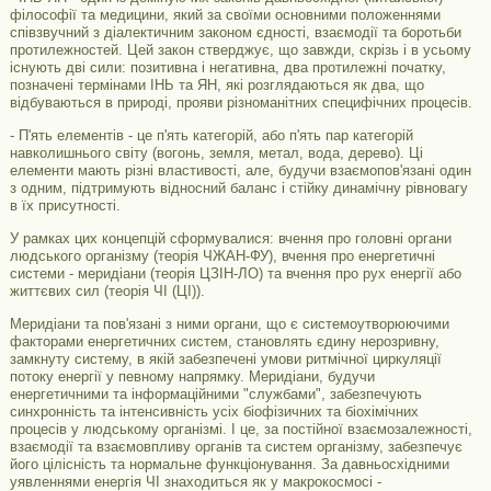
філософії та медицини, який за своїми основними положеннями
співзвучний з діалектичним законом єдності, взаємодії та боротьби
протилежностей. Цей закон стверджує, що завжди, скрізь і в усьому
існують дві сили: позитивна і негативна, два протилежні початку,
позначені термінами ІНЬ та ЯН, які розглядаються як два, що
відбуваються в природі, прояви різноманітних специфічних процесів.
- П'ять елементів - це п'ять категорій, або п'ять пар категорій
навколишнього світу (вогонь, земля, метал, вода, дерево). Ці
елементи мають різні властивості, але, будучи взаємопов'язані один
з одним, підтримують відносний баланс і стійку динамічну рівновагу
в їх присутності.
У рамках цих концепцій сформувалися: вчення про головні органи
людського організму (теорія ЧЖАН-ФУ), вчення про енергетичні
системи - меридіани (теорія ЦЗІН-ЛО) та вчення про рух енергії або
життєвих сил (теорія ЧІ (ЦІ)).
Меридіани та пов'язані з ними органи, що є системоутворюючими
факторами енергетичних систем, становлять єдину нерозривну,
замкнуту систему, в якій забезпечені умови ритмічної циркуляції
потоку енергії у певному напрямку. Меридіани, будучи
енергетичними та інформаційними "службами", забезпечують
синхронність та інтенсивність усіх біофізичних та біохімічних
процесів у людському організмі. І це, за постійної взаємозалежності,
взаємодії та взаємовпливу органів та систем організму, забезпечує
його цілісність та нормальне функціонування. За давньосхідними
уявленнями енергія ЧІ знаходиться як у макрокосмосі -