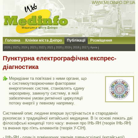
WWW.MEDINFO.DP.UA
Головна
Клініки міста Дніпро
Публікації
Розміщення
2026
2025
2024
2023
2022
2021
2020
2019
2018
2017
Архів
Пунктурна електрографічна експрес-
діагностика
Меридіани та пов'язані з ними органи, що
є системоутворюючими факторами
енергетичних систем, становлять єдину
нерозривну, замкнуту систему, в якій
забезпечені умови ритмічної циркуляції
потоку енергії у певному напрямку.
Системний опис людини вперше зустрічається в стародавніх
рукописах з традиційної китайської медицини. В їх основі лежать дві
філософські концепції того часу: вчення про ІНЬ-ЯН (теорія ІНЬ-ЯН)
та вчення про п'ять елементів (теорія У-СІН).
- ІНЬ-ЯН - один із домінуючих законів давньосхідної (китайської)