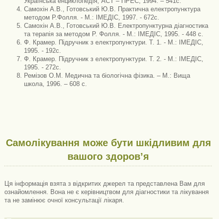
Українська енциклопедія, АСТ – ПРЕС, 1994. – 541с.
Самохін А.В., Готовський Ю.В. Практична електропунктура
методом Р.Фолля. - М.: ІМЕДІС, 1997. - 672с.
Самохін А.В., Готовський Ю.В. Електропунктурна діагностика
та терапія за методом Р. Фолля. - М.: ІМЕДІС, 1995. - 448 с.
Ф. Крамер. Підручник з електропунктури. Т. 1. - М.: ІМЕДІС,
1995. - 192с.
Ф. Крамер. Підручник з електропунктури. Т. 2. - М.: ІМЕДІС,
1995. - 272с.
Ремізов О.М. Медична та біологічна фізика. – М.: Вища
школа, 1996. – 608 с.
Самолікування може бути шкідливим для
вашого здоров’я
Ця інформація взята з відкритих джерел та представлена ​​Вам для
ознайомлення. Вона не є керівництвом для діагностики та лікування
та не замінює очної консультації лікаря.