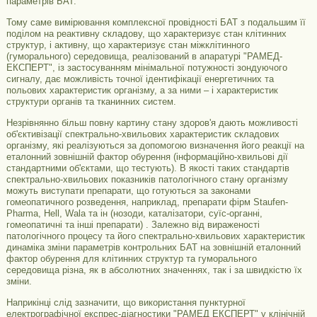
параметрів БАТ.
Тому саме вимірювання комплексної провідності БАТ з подальшим її
поділом на реактивну складову, що характеризує стан клітинних
структур, і активну, що характеризує стан міжклітинного
(гуморального) середовища, реалізований в апаратурі "РАМЕД-
ЕКСПЕРТ", із застосуванням мінімальної потужності зондуючого
сигналу, дає можливість точної ідентифікації енергетичних та
польових характеристик організму, а за ними – і характеристик
структури органів та тканинних систем.
Незрівнянно більш повну картину стану здоров'я дають можливості
об'єктивізації спектрально-хвильових характеристик складових
організму, які реалізуються за допомогою визначення його реакції на
еталонний зовнішній фактор обурення (інформаційно-хвильові дії
стандартними об'єктами, що тестують). В якості таких стандартів
спектрально-хвильових показників патологічного стану організму
можуть виступати препарати, що готуються за законами
гомеопатичного розведення, наприклад, препарати фірм Staufen-
Pharma, Hell, Wala та ін (нозоди, каталізатори, суїс-органні,
гомеопатичні та інші препарати) . Залежно від вираженості
патологічного процесу та його спектрально-хвильових характеристик
динаміка зміни параметрів контрольних БАТ на зовнішній еталонний
фактор обурення для клітинних структур та гуморального
середовища різна, як в абсолютних значеннях, так і за швидкістю їх
зміни.
Наприкінці слід зазначити, що використання пунктурної
електрографічної експрес-діагностики "РАМЕД ЕКСПЕРТ" у клінічній