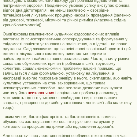
необхідність комплексного підходу до проблеми відновлення та
підтримання здоров'я. Неодмінною умовою успіху виступає фонова
відповідна дієтотерапія і не менш важливою – своєрідне
потенціювання лікувальних процедур часом їх проведення (залежно
від добової, тижневої, місячної та річної ритміки (класична східна
хронобіоритмологія)).
Обов'язковим компонентом будь-яких оздоровлюючих впливів
виступає їх психотерапевтичне опосередкування та формування у
свідомості пацієнта установок на поліпшення, а в ідеалі - на повне
одужання. Слід зазначити, що за всієї своєї зовнішньої простоті цей
елемент лікувального комплексу виявляється одним із
найскладніших і найменш повно реалізованим. Часто, в силу різних
соціально обумовлених причин (проблеми в сім'ї, трудовому
колективі, соціально-економічні проблеми) пацієнт приймає, що
залишається лише формальною, установку на лікування, а
насправді зберігає приховане зневіру в нього, скептицизм, або навіть
культивує установку на стан захворювання, що триває
неконструктивним способом, але все-таки дозволяє вирішувати
частину його
психологічних
і соціальних проблем (наприклад,
можливість гідного уникнення необхідності вирішення важких
завдань, привернення до себе уваги інших членів сім'ї або колективу
тощо).
Таким чином, багатофакторність та багаторівневість впливів
обумовлює застосування якогось інтегруючого інструменту
контролю за процесом підтримки або відновлення здоров'я.
Але спочатку - про деякі специфічні особливості контролю під час