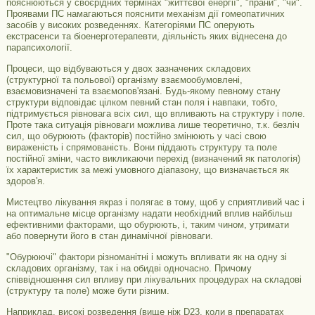
пояснюються у своєрідних термінах "життєвої енергії", "прани", "чи".
Проявами ПС намагаються пояснити механізм дії гомеопатичних
засобів у високих розведеннях. Категоріями ПС оперують
екстрасенси та біоенерготерапевти, діяльність яких віднесена до
парапсихології.
Процеси, що відбуваються у двох зазначених складових
(структурної та польової) організму взаємообумовлені,
взаємовизначені та взаємопов'язані. Будь-якому певному стану
структури відповідає цілком певний стан поля і навпаки, тобто,
підтримується рівновага всіх сил, що впливають на структуру і поле.
Проте така ситуація рівноваги можлива лише теоретично, т.к. безліч
сил, що обурюють (факторів) постійно змінюють у часі свою
вираженість і спрямованість. Вони піддають структуру та поле
постійної зміни, часто викликаючи перехід (визначений як патологія)
їх характеристик за межі умовного діапазону, що визначається як
здоров'я.
Мистецтво лікування якраз і полягає в тому, щоб у сприятливий час і
на оптимальне місце організму надати необхідний вплив найбільш
ефективними факторами, що обурюють, і, таким чином, утримати
або повернути його в стан динамічної рівноваги.
"Обурюючі" фактори різноманітні і можуть впливати як на одну зі
складових організму, так і на обидві одночасно. Причому
співвідношення сил впливу при лікувальних процедурах на складові
(структуру та поле) може бути різним.
Наприклад, високі розведення (вище ніж D23, коли в препаратах