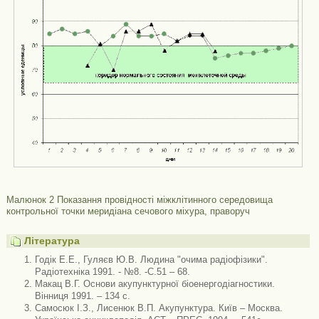
Малюнок 2 Показання провідності міжклітинного середовища
контрольної точки меридіана сечового міхура, праворуч
Література
Годік Е.Е., Гуляєв Ю.В. Людина "очима радіофізики".
Радіотехніка 1991. - №8. -С.51 – 68.
Макац В.Г. Основи акупунктурної біоенергодіагностики.
Вінниця 1991. – 134 с.
Самосюк І.З., Лисенюк В.П. Акупунктура. Київ – Москва.