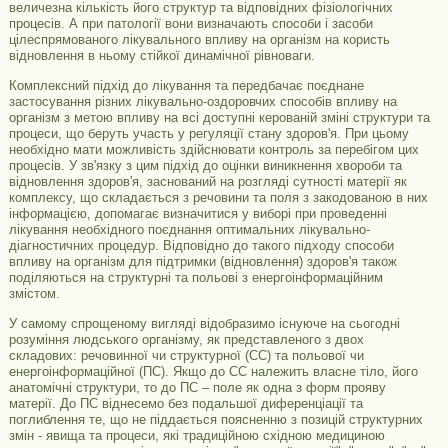
величезна кількість його структур та відповідних фізіологічних
процесів. А при патології вони визначають способи і засоби
цілеспрямованого лікувального впливу на організм на користь
відновлення в ньому стійкої динамічної рівноваги.
Комплексний підхід до лікування та передбачає поєднане
застосування різних лікувально-оздоровчих способів впливу на
організм з метою впливу на всі доступні керованій зміні структури та
процеси, що беруть участь у регуляції стану здоров'я. При цьому
необхідно мати можливість здійснювати контроль за перебігом цих
процесів. У зв'язку з цим підхід до оцінки виникнення хвороби та
відновлення здоров'я, заснований на розгляді сутності матерії як
комплексу, що складається з речовини та поля з закодованою в них
інформацією, допомагає визначитися у виборі при проведенні
лікування необхідного поєднання оптимальних лікувально-
діагностичних процедур. Відповідно до такого підходу способи
впливу на організм для підтримки (відновлення) здоров'я також
поділяються на структурні та польові з енергоінформаційним
змістом.
У самому спрощеному вигляді відобразимо існуюче на сьогодні
розуміння людського організму, як представленого з двох
складових: речовинної чи структурної (СС) та польової чи
енергоінформаційної (ПС). Якщо до СС належить власне тіло, його
анатомічні структури, то до ПС – поле як одна з форм прояву
матерії. До ПС віднесемо без подальшої диференціації та
поглиблення те, що не піддається поясненню з позицій структурних
змін - явища та процеси, які традиційною східною медициною