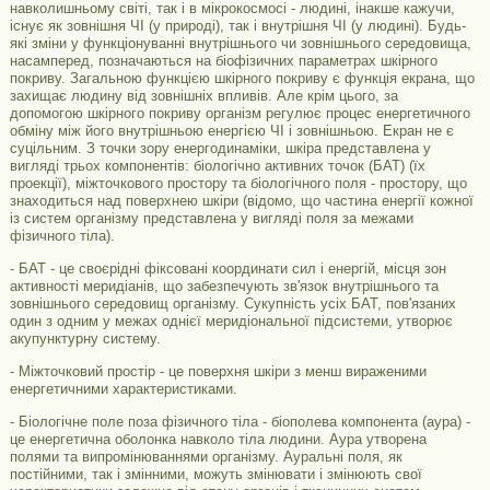
навколишньому світі, так і в мікрокосмосі - людині, інакше кажучи,
існує як зовнішня ЧІ (у природі), так і внутрішня ЧІ (у людині). Будь-
які зміни у функціонуванні внутрішнього чи зовнішнього середовища,
насамперед, позначаються на біофізичних параметрах шкірного
покриву. Загальною функцією шкірного покриву є функція екрана, що
захищає людину від зовнішніх впливів. Але крім цього, за
допомогою шкірного покриву організм регулює процес енергетичного
обміну між його внутрішньою енергією ЧІ і зовнішньою. Екран не є
суцільним. З точки зору енергодинаміки, шкіра представлена ​​у
вигляді трьох компонентів: біологічно активних точок (БАТ) (їх
проекції), міжточкового простору та біологічного поля - простору, що
знаходиться над поверхнею шкіри (відомо, що частина енергії кожної
із систем організму представлена ​​у вигляді поля за межами
фізичного тіла).
- БАТ - це своєрідні фіксовані координати сил і енергій, місця зон
активності меридіанів, що забезпечують зв'язок внутрішнього та
зовнішнього середовищ організму. Сукупність усіх БАТ, пов'язаних
один з одним у межах однієї меридіональної підсистеми, утворює
акупунктурну систему.
- Міжточковий простір - це поверхня шкіри з менш вираженими
енергетичними характеристиками.
- Біологічне поле поза фізичного тіла - біополева компонента (аура) -
це енергетична оболонка навколо тіла людини. Аура утворена
полями та випромінюваннями організму. Ауральні поля, як
постійними, так і змінними, можуть змінювати і змінюють свої