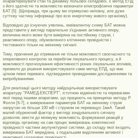
охарактеризувати стан та динаміку польової складової, є метод ЕПД
з його здатністю та можливістю визначати електрофізичні параметри
БАТ [5]. (Щоправда, при цьому ми отримуємо неповну, але дуже
суттєву частину інформації про всю енергетику живого організму).
Відповідно до існуючих уявлень, еквівалентну схему БАТ можна
представити у вигляді паралельно з'єднаних активного опору,
величина якого може бути виміряна на постійному струмі, і
реактивного опору, обумовленого клітинною провідністю і
тестованого тільки на змінному сигналі.
Тому, прагнення до отримання не тільки можливості своєчасного та
оперативного контролю за перебігом лікувального процесу, а й
можливості прогнозування ефективності різних лікувальних впливів,
призвело до рішення використовувати саме метод ЕПД, що має
цілком певні переваги, підтверджені проведеними дослідженнями та
випробуваннями.
Для реалізації цього методу найдоцільніше використовувати
апаратуру "РАМЕД-ЕКСПЕРТ", істотною відмінністю та перевагами
якої перед іншими апаратами, що працюють на принципах методу Р.
Фолля [6-7], є вимірювання параметрів БАТ на змінному струмі
напругою не більше 100 мВ і струмом не перевищує 1мкА. Такий
малий обурюючий фактор у вигляді зондувального сигналу
дозволяє звести до мінімуму можливість формування реакцій у
відповідь організму на сам процес вимірювань комплексної
провідності частини акупунктурної системи, до складу якої входить
вимірювана БАТ меридіана, з подальшим виділенням активної і
реактивної складових провідності.