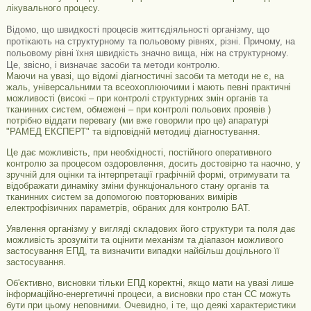
лікувального процесу.
Відомо, що швидкості процесів життєдіяльності організму, що
протікають на структурному та польовому рівнях, різні. Причому, на
польовому рівні їхня швидкість значно вища, ніж на структурному.
Це, звісно, ​​і визначає засоби та методи контролю.
Маючи на увазі, що відомі діагностичні засоби та методи не є, на
жаль, універсальними та всеохоплюючими і мають певні практичні
можливості (високі – при контролі структурних змін органів та
тканинних систем, обмежені – при контролі польових проявів )
потрібно віддати перевагу (ми вже говорили про це) апаратурі
"РАМЕД ЕКСПЕРТ" та відповідній методиці діагностування.
Це дає можливість, при необхідності, постійного оперативного
контролю за процесом оздоровлення, досить достовірно та наочно, у
зручній для оцінки та інтерпретації графічній формі, отримувати та
відображати динаміку зміни функціонального стану органів та
тканинних систем за допомогою повторюваних вимірів
електрофізичних параметрів, обраних для контролю БАТ.
Уявлення організму у вигляді складових його структури та поля дає
можливість зрозуміти та оцінити механізм та діапазон можливого
застосування ЕПД, та визначити випадки найбільш доцільного її
застосування.
Об'єктивно, висновки тільки ЕПД коректні, якщо мати на увазі лише
інформаційно-енергетичні процеси, а висновки про стан СС можуть
бути при цьому неповними. Очевидно, і те, що деякі характеристики