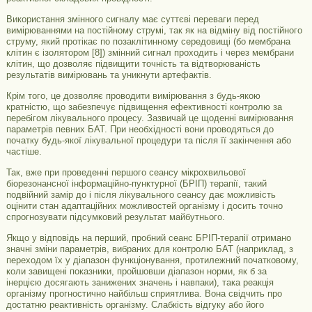
Використання змінного сигналу має суттєві переваги перед
вимірюваннями на постійному струмі, так як на відміну від постійного
струму, який протікає по позаклітинному середовищі (бо мембрана
клітин є ізолятором [8]) змінний сигнал проходить і через мембрани
клітин, що дозволяє підвищити точність та відтворюваність
результатів вимірювань та уникнути артефактів.
Крім того, це дозволяє проводити вимірювання з будь-якою
кратністю, що забезпечує підвищення ефективності контролю за
перебігом лікувального процесу. Зазвичай це щоденні вимірювання
параметрів певних БАТ. При необхідності вони проводяться до
початку будь-якої лікувальної процедури та після її закінчення або
частіше.
Так, вже при проведенні першого сеансу мікрохвильової
біорезонансної інформаційно-пунктурної (БРІП) терапії, такий
подвійний замір до і після лікувального сеансу дає можливість
оцінити стан адаптаційних можливостей організму і досить точно
спрогнозувати підсумковий результат майбутнього.
Якщо у відповідь на перший, пробний сеанс БРІП-терапії отримано
значні зміни параметрів, вибраних для контролю БАТ (наприклад, з
переходом їх у діапазон функціонування, протилежний початковому,
коли завищені показники, пройшовши діапазон норми, як б за
інерцією досягають занижених значень і навпаки), така реакція
організму прогностично найбільш сприятлива. Вона свідчить про
достатню реактивність організму. Слабкість відгуку або його