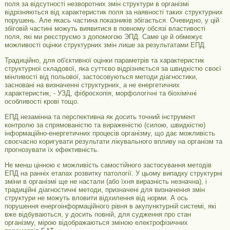
поля за відсутності незворотних змін структури в організмі
відрізняються від характеристик поля за наявності таких структурних
порушень. Але якась частина показників збігається. Очевидно, у цій
збіговій частині можуть виявитися в повному обсязі властивості
поля, які ми реєструємо з допомогою ЭПД. Саме це й обмежує
можливості оцінки структурних змін лише за результатами ЕПД.
Традиційно, для об'єктивної оцінки параметрів та характеристик
структурної складової, яка суттєво відрізняється за швидкістю своєї
мінливості від польової, застосовуються методи діагностики,
засновані на визначенні структурних, а не енергетичних
характеристик, - УЗД, фіброскопія, морфологічні та біохімічні
особливості крові тощо.
ЕПД незамінна та перспективна як досить точний інструмент
контролю за спрямованістю та вираженістю (силою, швидкістю)
інформаційно-енергетичних процесів організму, що дає можливість
своєчасно коригувати результати лікувального впливу на організм та
прогнозувати їх ефективність.
Не менш цінною є можливість самостійного застосування методів
ЕПД на ранніх етапах розвитку патології. У цьому випадку структурні
зміни в організмі ще не настали (або їхня виразність незначна), і
традиційні діагностичні методи, призначені для визначення змін
структури не можуть вловити відхилення від норми. А ось
порушення енергоінформаційного рівня в акупунктурній системі, які
вже відбуваються, у досить повній, для судження про стан
організму, мірою відображаються зміною електрофізичних