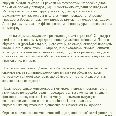
відсутні вихідні лікувальні речовини) гомеопатичних засобів діють
тільки на польову складову [4]. Зі зниженням ступеня розведення
збільшується сила на структурну складову, досягає свого
максимуму при застосуванні алопатичних препаратів. Вправно
проведена бесіда з пацієнтом впливає цілком на польову складову.
А, наприклад, масаж чи фізіотерапевтичні процедури – переважно на
структурну.
Вплив на одну із складових призводить до змін до іншої. Структура і
полі постійно прагнуть до досягнення динамічної рівноваги. Якщо є
відхилення (розбіжність) від цього стану, то обидві складові прагнуть
щодо нього з двох сторін. Якщо одна із складових якимись силами
утримується в одному з певних станів, то друга прагне відповідного
стану і також займає його або встановлюється в ньому, якщо немає
протидіючих впливів.
При цьому реально відбуваються безперервні, що змінюють свою
спрямованість і співвідношення сил впливу на обидві складові
(структуру та поле) факторів, що обурюють, як внутрішнього, так і
зовнішнього походження.
Наші, недостатньо контрольовані лікувальні впливи, вектор і сила
яких часто непередбачувані, накладаються на вже наявні та діючі
фактори, що обурюють, і часто можуть посилити ситуацію,
викликаючи лише ще більше в порівнянні з вже наявним
відхиленням від умовного діапазону, визначається як здоров'я.
Однією з нечисленних можливостей, що дозволяє об'єктивізувати та