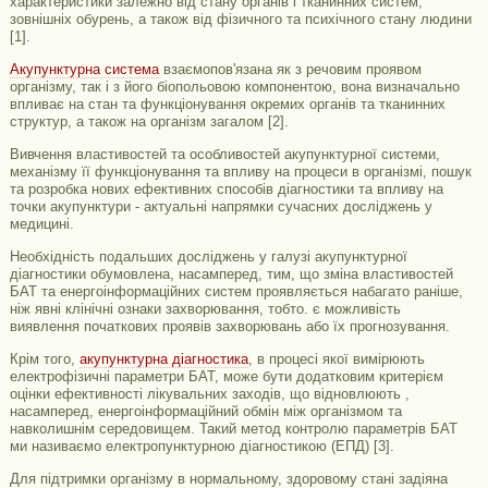
характеристики залежно від стану органів і тканинних систем,
зовнішніх обурень, а також від фізичного та психічного стану людини
[1].
Акупунктурна система
взаємопов'язана як з речовим проявом
організму, так і з його біопольовою компонентою, вона визначально
впливає на стан та функціонування окремих органів та тканинних
структур, а також на організм загалом [2].
Вивчення властивостей та особливостей акупунктурної системи,
механізму її функціонування та впливу на процеси в організмі, пошук
та розробка нових ефективних способів діагностики та впливу на
точки акупунктури - актуальні напрямки сучасних досліджень у
медицині.
Необхідність подальших досліджень у галузі акупунктурної
діагностики обумовлена, насамперед, тим, що зміна властивостей
БАТ та енергоінформаційних систем проявляється набагато раніше,
ніж явні клінічні ознаки захворювання, тобто. є можливість
виявлення початкових проявів захворювань або їх прогнозування.
Крім того,
акупунктурна діагностика
, в процесі якої вимірюють
електрофізичні параметри БАТ, може бути додатковим критерієм
оцінки ефективності лікувальних заходів, що відновлюють ,
насамперед, енергоінформаційний обмін між організмом та
навколишнім середовищем. Такий метод контролю параметрів БАТ
ми називаємо електропунктурною діагностикою (ЕПД) [3].
Для підтримки організму в нормальному, здоровому стані задіяна