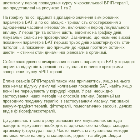
циститом у період проведення курсу мікрохвильової БРІП-терапії,
що представлені на рисунках 1 та 2.
На графіку по осі ординат відкладено значення вимірюваних
параметрів БАТ, а по осі абсцис - тривалість спостереження з
одноденним часовим інтервалом, включаючи період лікувального
впливу. У перші три та останні шість, відбитих на графіку днів,
лікувальні сеанси не проводилися. Зазначимо, що незмінно високі
показники параметрів БАТ перших трьох днів характеризують стан
патології, а показники, що прийшли до норми протягом останніх
шести, – стійкий стан динамічної рівноваги в організмі.
Стійке знаходження вимірюваних значень параметрів БАТ у коридорі
норми та відсутність реакції на лікувальні впливи є критеріями
завершення курсу БРІП-терапії.
Вплив сеансів БРІП-терапії також має припинятись, якщо на нього
вже немає відгуку у вигляді коливання показників БАТ, навіть якщо
вони і не перебувають у коридорі норми. У разі необхідно
застосування інших методів чи способів впливу. Зазвичай ми
проводимо поєднану терапію із застосуванням масажу, так званої
вакуум-градієнт терапії, фітотерапії, гомеопатичних засобів, деяких
видів фізіорефлексотерапії.
До доцільності такого роду різноманітних лікувальних методів
наводять міркування необхідність одночасного на обидві складові
організму (структура і полі). Часто, якийсь із лікувальних методів
впливає лише на одну із складових, рідше - на обидві. Звідси