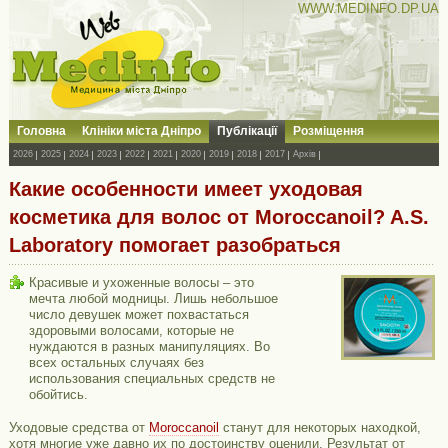
WWW.MEDINFO.DP.UA
Головна
Клініки міста Дніпро
Публікації
Розміщення
2026
2025
2024
2023
2022
2021
2020
2019
2018
2017
Архів
Какие особенности имеет уходовая
косметика для волос от Moroccanoil? A.S.
Laboratory помогает разобраться
Красивые и ухоженные волосы – это
мечта любой модницы. Лишь небольшое
число девушек может похвастаться
здоровыми волосами, которые не
нуждаются в разных манипуляциях. Во
всех остальных случаях без
использования специальных средств не
обойтись.
Уходовые средства от
Moroccanoil
станут для некоторых находкой,
хотя многие уже давно их по достоинству оценили. Результат от