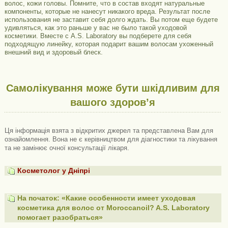
волос, кожи головы. Помните, что в состав входят натуральные
компоненты, которые не нанесут никакого вреда. Результат после
использования не заставит себя долго ждать. Вы потом еще будете
удивляться, как это раньше у вас не было такой уходовой
косметики. Вместе с A.S. Laboratory вы подберете для себя
подходящую линейку, которая подарит вашим волосам ухоженный
внешний вид и здоровый блеск.
Самолікування може бути шкідливим для
вашого здоров’я
Ця інформація взята з відкритих джерел та представлена ​​Вам для
ознайомлення. Вона не є керівництвом для діагностики та лікування
та не замінює очної консультації лікаря.
Косметолог у Дніпрі
На початок: «Какие особенности имеет уходовая
косметика для волос от Moroccanoil? A.S. Laboratory
помогает разобраться»