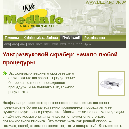
WWW.MEDINFO.DP.UA
Головна
Клініки міста Дніпро
Публікації
Розміщення
2026
2025
2024
2023
2022
2021
2020
2019
2018
2017
Архів
Ультразвуковой скрабер: начало любой
процедуры
Эксфолиация верхнего ороговевшего
слоя кожных покровов – предусловие
более качественно проведенной
процедуры и ее лучшего визуального
результата.
Эксфолиация верхнего ороговевшего слоя кожных покровов –
предусловие более качественно проведенной процедуры и ее
лучшего визуального результата. Многие, если не все, манипуляции
в кабинете косметолога начинаются с применения легкого
поверхностного пилинга. Это может быть как ручной способ –
гоммаж, скраб, энзимное средство, так и аппаратный. Возможность