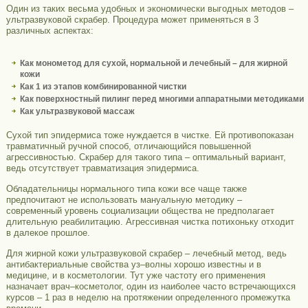
Один из таких весьма удобных и экономически выгодных методов –
ультразвуковой скрабер. Процедура может применяться в 3
различных аспектах:
Как монометод для сухой, нормальной и лечебный – для жирной
кожи
Как 1 из этапов комбинированной чистки
Как поверхностный пилинг перед многими аппаратными методиками
Как ультразвуковой массаж
Сухой тип эпидермиса тоже нуждается в чистке. Ей противопоказан
травматичный ручной способ, отличающийся повышенной
агрессивностью. Скрабер для такого типа – оптимальный вариант,
ведь отсутствует травматизация эпидермиса.
Обладательницы нормального типа кожи все чаще также
предпочитают не использовать мануальную методику –
современный уровень социализации общества не предполагает
длительную реабилитацию. Агрессивная чистка потихоньку отходит
в далекое прошлое.
Для жирной кожи ультразвуковой скрабер – лечебный метод, ведь
антибактериальные свойства уз–волны хорошо известны и в
медицине, и в косметологии. Тут уже частоту его применения
назначает врач–косметолог, один из наиболее часто встречающихся
курсов – 1 раз в неделю на протяжении определенного промежутка