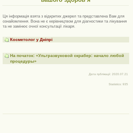
Ця інформація взята з відкритих джерел та представлена ​​Вам для
ознайомлення. Вона не є керівництвом для діагностики та лікування
та не замінює очної консультації лікаря.
Косметолог у Дніпрі
На початок: «Ультразвуковой скрабер: начало любой
процедуры»
Дата публікації: 2020.07.21
Statistics: 935