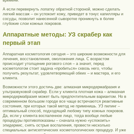
времени.
А если перевернуть лопатку обратной стороной, можно сделать
легкий массаж – он успокоит кожу, приведет в тонус капилляры и
сосуды, позволит нанесенной сыворотке проникнуть в более
глубокие слои кожных покровов.
Аппаратные методы: УЗ скрабер как
первый этап
Аппаратная косметология сегодня – это широкие возможности для
лечения, восстановления, омоложения лица. С возрастом
происходит утолщение рогового слоя – а значит, перед
косметологом стоит задача «пробиться» сквозь него, чтобы
получить результат, удовлетворяющий обеих – и мастера, и его
клиента.
Возможности этого достичь две: алмазная микродермабразия и
ультразвуковой скрабер. Если у клиента плотная кожа – алмазная
микродермабразия может быть предпочтительным вариантом. Но в
современном большом городе все чаще встречаются реактивные
состояния, при которых такой метод не применишь. УЗ пилинг –
оптимальный способ, подходящий любому типу кожных покровов.
Да, если у клиента воспаленное лицо, тогда вообще любые
процедуры противопоказаны – сначала нужно «успокоить»
эпидермис, снять острые воспаления, провести несколько
специальных антисептических косметологических процедур. И уже