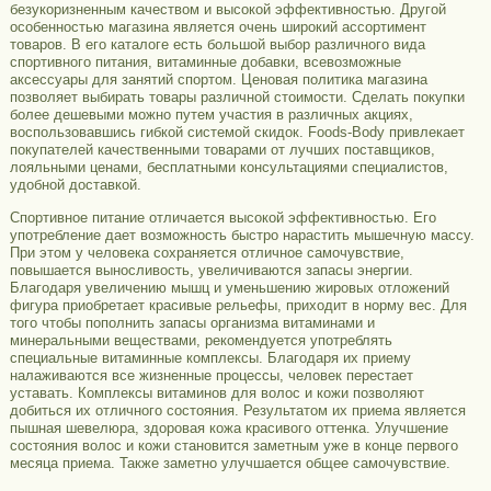
безукоризненным качеством и высокой эффективностью. Другой
особенностью магазина является очень широкий ассортимент
товаров. В его каталоге есть большой выбор различного вида
спортивного питания, витаминные добавки, всевозможные
аксессуары для занятий спортом. Ценовая политика магазина
позволяет выбирать товары различной стоимости. Сделать покупки
более дешевыми можно путем участия в различных акциях,
воспользовавшись гибкой системой скидок. Foods-Body привлекает
покупателей качественными товарами от лучших поставщиков,
лояльными ценами, бесплатными консультациями специалистов,
удобной доставкой.
Спортивное питание отличается высокой эффективностью. Его
употребление дает возможность быстро нарастить мышечную массу.
При этом у человека сохраняется отличное самочувствие,
повышается выносливость, увеличиваются запасы энергии.
Благодаря увеличению мышц и уменьшению жировых отложений
фигура приобретает красивые рельефы, приходит в норму вес. Для
того чтобы пополнить запасы организма витаминами и
минеральными веществами, рекомендуется употреблять
специальные витаминные комплексы. Благодаря их приему
налаживаются все жизненные процессы, человек перестает
уставать. Комплексы витаминов для волос и кожи позволяют
добиться их отличного состояния. Результатом их приема является
пышная шевелюра, здоровая кожа красивого оттенка. Улучшение
состояния волос и кожи становится заметным уже в конце первого
месяца приема. Также заметно улучшается общее самочувствие.