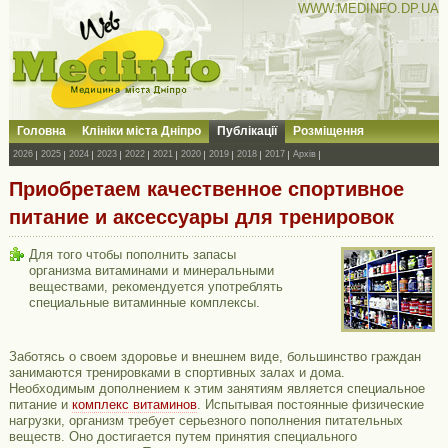
WWW.MEDINFO.DP.UA
Головна
Клініки міста Дніпро
Публікації
Розміщення
2026
2025
2024
2023
2022
2021
2020
2019
2018
2017
Архів
Приобретаем качественное спортивное
питание и аксессуары для тренировок
Для того чтобы пополнить запасы
организма витаминами и минеральными
веществами, рекомендуется употреблять
специальные витаминные комплексы.
Заботясь о своем здоровье и внешнем виде, большинство граждан
занимаются тренировками в спортивных залах и дома.
Необходимым дополнением к этим занятиям является специальное
питание и
комплекс витаминов
. Испытывая постоянные физические
нагрузки, организм требует серьезного пополнения питательных
веществ. Оно достигается путем принятия специального