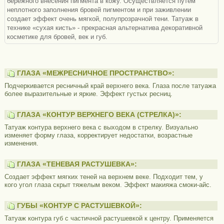
бережного внесения пигмента в кожу. Осуществляется путем
неплотного заполнения бровей пигментом и при заживлении
создает эффект очень мягкой, полупрозрачной тени. Татуаж в
технике «сухая кисть» - прекрасная альтернатива декоративной
косметике для бровей, век и губ.
ГЛАЗА «МЕЖРЕСНИЧНОЕ ПРОСТРАНСТВО»:
Подчеркивается ресничный край верхнего века. Глаза после татуажа
более выразительные и яркие. Эффект густых ресниц.
ГЛАЗА «КОНТУР ВЕРХНЕГО ВЕКА (СТРЕЛКА)»:
Татуаж контура верхнего века с выходом в стрелку. Визуально
изменяет форму глаза, корректирует недостатки, возрастные
изменения.
ГЛАЗА «ТЕНЕВАЯ РАСТУШЕВКА»:
Создает эффект мягких теней на верхнем веке. Подходит тем, у
кого угол глаза скрыт тяжелым веком. Эффект макияжа смоки-айс.
ГУБЫ «КОНТУР С РАСТУШЕВКОЙ»:
Татуаж контура губ с частичной растушевкой к центру. Применяется