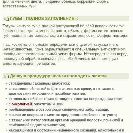
для изменения цвета, придания объема, коррекции формы
естественных губ.
ГУБЫ «ПОЛНОЕ ЗАПОЛНЕНИЕ»:
Татуаж контура губ с полной растушевкой по всей поверхности губ.
Применяется для изменения цвета, объема, формы естественных
губ, придания им рельефности и выразительности. Эффект помады.
Наш косметолог поможет определиться с цветом татуажа и его
интенсивностью. Кожа обрабатывается специальным антисептиком,
проводится предварительный эскиз формы. Непосредственно перед
процедурой обрабатываемые зоны обезболиваются с помощью
анестезирующих препаратов.
Данную процедуру нельзя проводить людям:
страдающим сахарным диабетом;
с выявленной низкой свёртываемостью крови, в то числе с
диагнозами гемофилия и тромбоцитопатия;
склонным к образованию келоидов в местах повреждения кожи;
с
онкологией
, гепатитом и ВИЧ;
пребывающим в острой фазе хронических заболеваний;
с очагами псориаза в местах предполагаемой зоны татуажа;
с тяжёлыми патологиями органов брюшной полости, почечной и
печёночной недостаточностью;
находящимся в состоянии изменённого сознания, алкогольном и