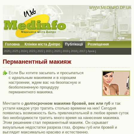
WWW.MEDINFO.DP.UA
Головна
Клініки міста Дніпро
Публікації
Розміщення
2026
2025
2024
2023
2022
2021
2020
2019
2018
2017
Архів
Перманентный макияж
Если Вы хотите засыпать и просыпаться
с идеальным макияжем и в хорошем
настроении, ждем вас на безопасную и
безболезненную процедуру
перманентного макияжа.
Мечтаете о
долгосрочном макияже бровей, век или губ
и так
устали каждое утро тратить столько времени на них! Сегодня
появилась возможность быть привлекательной в любое время суток
без необходимости тратить много время на нанесение макияжа.
Этим решением стал перманентный макияж. Он скрывает
визуальные недостатки разреза глаз, формы губ или бровей и
выглядит максимально красиво и естественно.