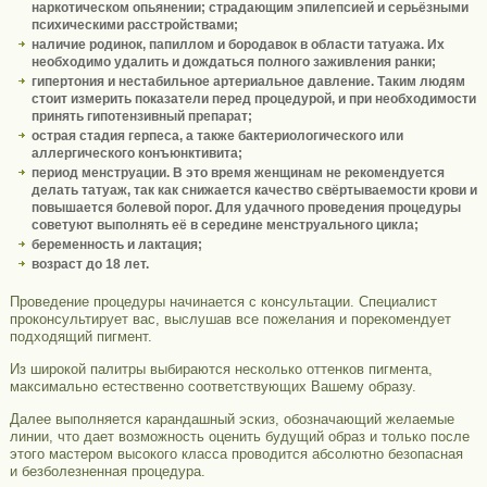
наркотическом опьянении; страдающим эпилепсией и серьёзными
психическими расстройствами;
наличие родинок, папиллом и бородавок в области татуажа. Их
необходимо удалить и дождаться полного заживления ранки;
гипертония и нестабильное артериальное давление. Таким людям
стоит измерить показатели перед процедурой, и при необходимости
принять гипотензивный препарат;
острая стадия герпеса, а также бактериологического или
аллергического конъюнктивита;
период менструации. В это время женщинам не рекомендуется
делать татуаж, так как снижается качество свёртываемости крови и
повышается болевой порог. Для удачного проведения процедуры
советуют выполнять её в середине менструального цикла;
беременность и лактация;
возраст до 18 лет.
Проведение процедуры начинается с консультации. Специалист
проконсультирует вас, выслушав все пожелания и порекомендует
подходящий пигмент.
Из широкой палитры выбираются несколько оттенков пигмента,
максимально естественно соответствующих Вашему образу.
Далее выполняется карандашный эскиз, обозначающий желаемые
линии, что дает возможность оценить будущий образ и только после
этого мастером высокого класса проводится абсолютно безопасная
и безболезненная процедура.