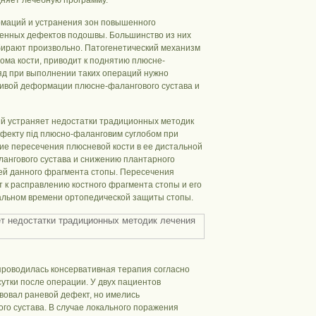
дняет лечебную программу.
ормаций и устранения зон повышенного
венных дефектов подошвы. Большинство из них
ыбирают произвольно. Патогенетический механизм
лома кости, приводит к поднятию плюсне-
ляд при выполнении таких операций нужно
чивой деформации плюсне-фалангового сустава и
ый устраняет недостатки традиционных методик
фекту під плюсно-фаланговим суглобом при
ие пересечения плюсневой кости в ее дистальной
лангового сустава и снижению плантарного
ей данного фрагмента стопы. Пересечения
 к расправлению костного фрагмента стопы и его
мальном времени ортопедической защиты стопы.
роводилась консервативная терапия согласно
утки после операции. У двух пациентов
вовал раневой дефект, но имелись
о сустава. В случае локального поражения