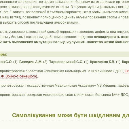
лангового сочленения, во время заживления больным изготавливали ортопед
после заживления ортопедические стельки. В случаях мультифокальных ост
и Total Contact Cast повязкой в съемном варианте. Всем больным выполняла
на наш взгляд, позволяет полноценно оценить объем поражения стопы и пр
и выбрать способ последующей иммобизиации.
азом, усовершенствованный способ коррекции язвенного дефекта под плюсн
ошвы у больных сахарным диабетом позволяет надежно
ликвидировать язве
бежать выполнения ампутации пальца и улучшить качество жизни больног
оры:
ов С.О.
(1),
Беседин А.М.
(3),
Тарнопольский С.О.
(1),
Кравченко К.В.
(1),
Кар
епропетровская областная клиническая больница им. И.И.Мечникова» ДОС,
Об
В.Ф. Войно-Ясенецкого)
,
епропетровская Государственная Медицинская Академия» МЗ Украины, кафед
епропетровская городская многопрофильная клиническая больница №4» ДОС,
Самолікування може бути шкідливим дл