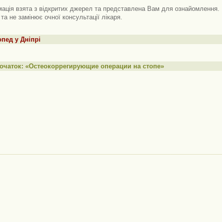
ація взята з відкритих джерел та представлена ​​Вам для ознайомлення. 
 та не замінює очної консультації лікаря.
пед у Дніпрі
очаток: «Остеокоррегирующие операции на стопе»