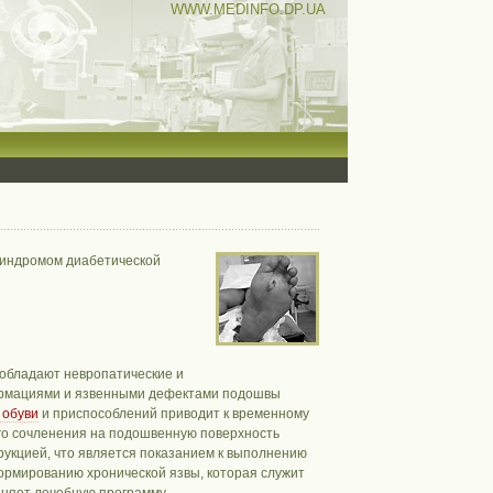
WWW.MEDINFO.DP.UA
синдромом диабетической
еобладают невропатические и
ормациями и язвенными дефектами подошвы
 обуви
и приспособлений приводит к временному
го сочленения на подошвенную поверхность
укцией, что является показанием к выполнению
ормированию хронической язвы, которая служит