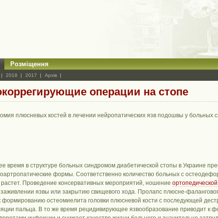
Розміщення
2018
2017
Архів
окоррегирующие операции на стопе
омия плюсневых костей в лечении нейропатических язв подошвы у больных 
ее время в структуре больных синдромом диабетической стопы в Украине пр
оартропатические формы. Соответственно количество больных с остеодеф
 растет. Проведение консервативных мероприятий, ношение
ортопедической
 заживлении язвы или закрытию свищевого хода. Пролапс плюсне-фалангово
к формированию остеомиелита головки плюсневой кости с последующей дестр
ляции пальца. В то же время рецидивирующее язвообразование приводит к ф