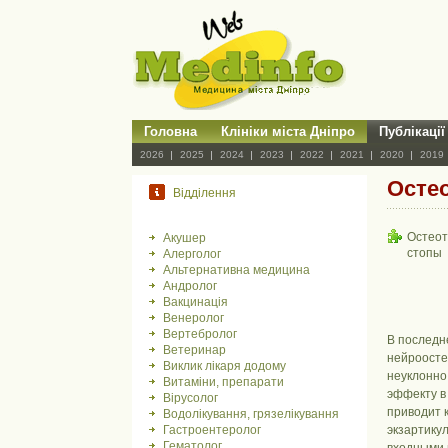
Головна
Клініки міста Дніпро
Публікації
2026
2025
2024
2023
2022
2021
2020
2019
Осте
Відділення
Остеот
Акушер
стопы
Алерголог
Альтернативна медицина
Андролог
Вакцинація
Венеролог
Вертебролог
В последн
Ветеринар
нейроосте
Виклик лікаря додому
неуклонно
Витаміни, препарати
эффекту в
Вірусолог
приводит 
Водолікування, грязелікування
Гастроентеролог
экзартику
Гематолог