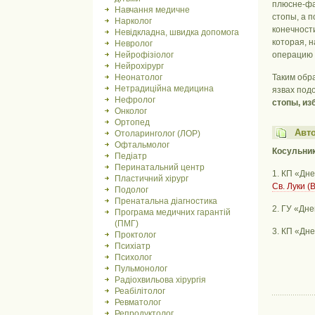
плюсне-фа
Навчання медичне
стопы, а 
Нарколог
конечност
Невідкладна, швидка допомога
которая, 
Невролог
Нейрофізіолог
операцию 
Нейрохірург
Неонатолог
Таким обр
Нетрадиційна медицина
язвах под
Нефролог
стопы, из
Онколог
Ортопед
Авт
Отоларинголог (ЛОР)
Офтальмолог
Косульник
Педіатр
Перинатальний центр
1. КП «Дн
Пластичний хірург
Св. Луки (
Подолог
Пренатальна діагностика
2. ГУ «Дн
Програма медичних гарантій
(ПМГ)
3. КП «Дн
Проктолог
Психіатр
Психолог
Пульмонолог
Радіохвильова хірургія
Реабілітолог
Ревматолог
Репродуктолог