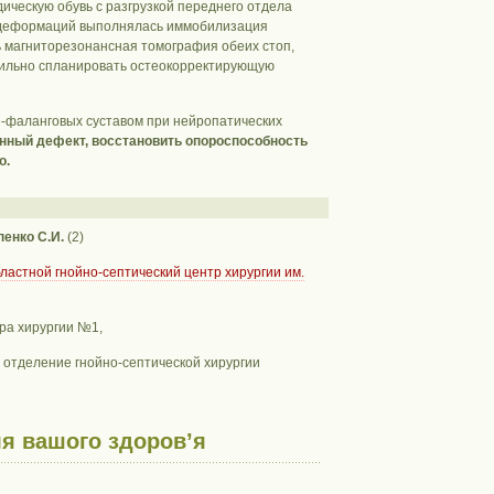
ическую обувь с разгрузкой переднего отдела
еодеформаций выполнялась иммобилизация
сь магниторезонансная томография обеих стоп,
авильно спланировать остеокорректирующую
е-фаланговых суставом при нейропатических
нный дефект, восстановить опороспособность
о.
пенко С.И.
(2)
ластной гнойно-септический центр хирургии им.
ра хирургии №1,
 отделение гнойно-септической хирургии
я вашого здоров’я