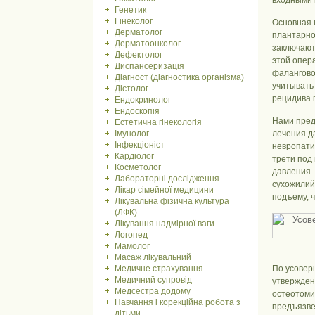
входными 
Генетик
Гінеколог
Основная 
Дерматолог
плантарно
Дерматоонколог
заключают
Дефектолог
этой опера
Диспансеризація
фалангово
Діагност (діагностика організма)
учитывать
Дієтолог
рецидива 
Ендокринолог
Ендоскопія
Нами пре
Естетична гінекологія
Імунолог
лечения д
Інфекціоніст
невропати
Кардіолог
трети под
Косметолог
давления.
Лабораторні дослідження
сухожилий
Лікар сімейної медицини
подъему, 
Лікувальна фізична культура
(ЛФК)
Лікування надмірної ваги
Логопед
Мамолог
Масаж лікувальний
Медичне страхування
По усовер
Медичний супровід
утвержден
Медсестра додому
остеотоми
Навчання і корекційна робота з
предъязве
дітьми