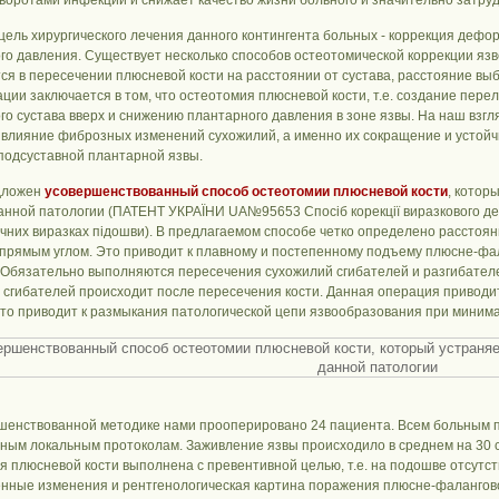
воротами инфекции и снижает качество жизни больного и значительно затру
цель хирургического лечения данного контингента больных - коррекция деф
го давления. Существует несколько способов остеотомической коррекции яз
ся в пересечении плюсневой кости на расстоянии от сустава, расстояние в
ции заключается в том, что остеотомия плюсневой кости, т.е. создание пере
го сустава вверх и снижению плантарного давления в зоне язвы. На наш взг
 влияние фиброзных изменений сухожилий, а именно их сокращение и устой
подсуставной плантарной язвы.
дложен
усовершенствованный способ остеотомии плюсневой кости
, котор
анной патологии (ПАТЕНТ УКРАЇНИ UA№95653 Спосіб корекції виразкового де
чних виразках підошви). В предлагаемом способе четко определено расстоян
 прямым углом. Это приводит к плавному и постепенному подъему плюсне-фа
 Обязательно выполняются пересечения сухожилий сгибателей и разгибател
 сгибателей происходит после пересечения кости. Данная операция приводит
что приводит к размыкания патологической цепи язвообразования при мини
шенствованной методике нами прооперировано 24 пациента. Всем больным п
ным локальным протоколам. Заживление язвы происходило в среднем на 30 с
я плюсневой кости выполнена с превентивной целью, т.е. на подошве отсутст
нные изменения и рентгенологическая картина поражения плюсне-фаланговог