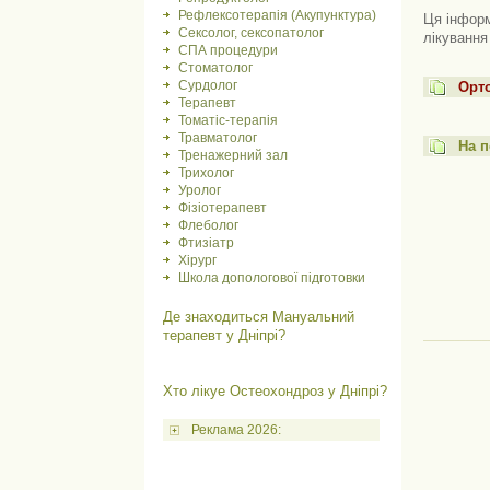
Рефлексотерапія (Акупунктура)
Ця інформ
Сексолог, сексопатолог
лікування
СПА процедури
Стоматолог
Сурдолог
Орто
Терапевт
Томатіс-терапія
Травматолог
На п
Тренажерний зал
Трихолог
Уролог
Фізіотерапевт
Флеболог
Фтизіатр
Хірург
Школа допологової підготовки
Де знаходиться Мануальний
терапевт у Дніпрі?
Хто лікуе Остеохондроз у Дніпрі?
Реклама 2026: