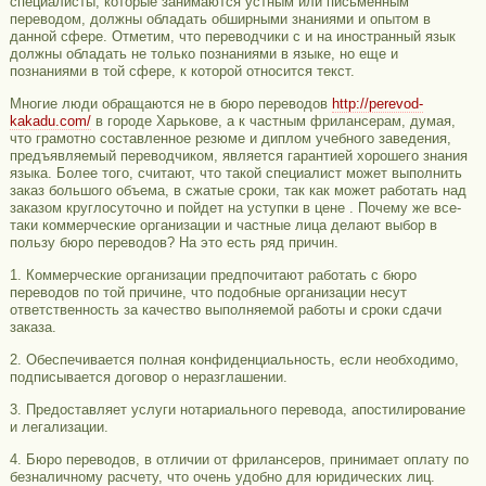
специалисты, которые занимаются устным или письменным
переводом, должны обладать обширными знаниями и опытом в
данной сфере. Отметим, что переводчики с и на иностранный язык
должны обладать не только познаниями в языке, но еще и
познаниями в той сфере, к которой относится текст.
Многие люди обращаются не в бюро переводов
http://perevod-
kakadu.com/
в городе Харькове, а к частным фрилансерам, думая,
что грамотно составленное резюме и диплом учебного заведения,
предъявляемый переводчиком, является гарантией хорошего знания
языка. Более того, считают, что такой специалист может выполнить
заказ большого объема, в сжатые сроки, так как может работать над
заказом круглосуточно и пойдет на уступки в цене . Почему же все-
таки коммерческие организации и частные лица делают выбор в
пользу бюро переводов? На это есть ряд причин.
1. Коммерческие организации предпочитают работать с бюро
переводов по той причине, что подобные организации несут
ответственность за качество выполняемой работы и сроки сдачи
заказа.
2. Обеспечивается полная конфиденциальность, если необходимо,
подписывается договор о неразглашении.
3. Предоставляет услуги нотариального перевода, апостилирование
и легализации.
4. Бюро переводов, в отличии от фрилансеров, принимает оплату по
безналичному расчету, что очень удобно для юридических лиц.