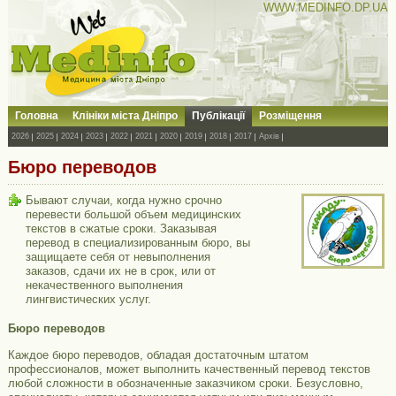
WWW.MEDINFO.DP.UA
Головна
Клініки міста Дніпро
Публікації
Розміщення
2026
2025
2024
2023
2022
2021
2020
2019
2018
2017
Архів
Бюро переводов
Бывают случаи, когда нужно срочно
перевести большой объем медицинских
текстов в сжатые сроки. Заказывая
перевод в специализированным бюро, вы
защищаете себя от невыполнения
заказов, сдачи их не в срок, или от
некачественного выполнения
лингвистических услуг.
Бюро переводов
Каждое бюро переводов, обладая достаточным штатом
профессионалов, может выполнить качественный перевод текстов
любой сложности в обозначенные заказчиком сроки. Безусловно,