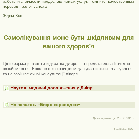
работы и стоимости предоставляемых услуг. Помните, качественный
перевод - залог успеха.
Ждем Вас!
Самолікування може бути шкідливим для
вашого здоров’я
Ця інформація взята з відкритих джерел та представлена ​​Вам для
ознайомлення. Вона не є керівництвом для діагностики та лікування
та не замінює очної консультації лікаря.
Наукові медичні дослідження у Дніпрі
На початок: «Бюро переводов»
Дата публікації: 23.06.2015
Statistics: 855