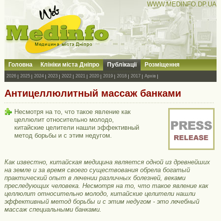
WWW.MEDINFO.DP.UA
Головна
Клініки міста Дніпро
Публікації
Розміщення
2026
2025
2024
2023
2022
2021
2020
2019
2018
2017
Архів
Антицеллюлитный массаж банками
Несмотря на то, что такое явление как
целлюлит относительно молодо,
китайские целители нашли эффективный
метод борьбы и с этим недугом.
Как известно, китайская медицина является одной из древнейших
на земле и за время своего существования обрела богатый
практический опыт в лечении различных болезней, веками
преследующих человека. Несмотря на то, что такое явление как
целлюлит относительно молодо, китайские целители нашли
эффективный метод борьбы и с этим недугом - это лечебный
массаж специальными банками.