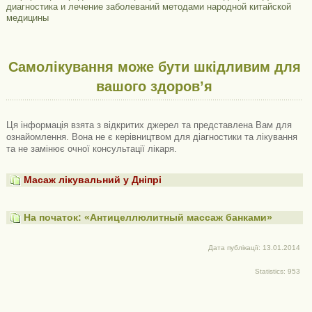
диагностика и лечение заболеваний методами народной китайской
медицины
Самолікування може бути шкідливим для
вашого здоров’я
Ця інформація взята з відкритих джерел та представлена ​​Вам для
ознайомлення. Вона не є керівництвом для діагностики та лікування
та не замінює очної консультації лікаря.
Масаж лікувальний у Дніпрі
На початок: «Антицеллюлитный массаж банками»
Дата публікації: 13.01.2014
Statistics: 953