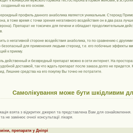
одит к конверсии мужского гормона тестостерона в гормон женский, в эстроген
 созданный на его основе.
тероидный профиль данного анаболика является уникальным. Стероид Прим
она, в тоже время с точки зрения негативного воздействия он в два раза луч
терона). Препарат не токсичен для печени и обладает продолжительным дейст
в.
рить о негативной стороне воздействия анаболика, то по сравнению с другим
 безопасный для применения людьми стероид, т.е. его побочные эффекты м
ций к приему.
оль действенный и безвредный препарат можно в сети интернет. На простор
удобной доставкой, так что ждать препарат после заказа долго не придется. 
ид. Лишние средства на его покупку Вы точно не потратите.
Самолікування може бути шкідливим дл
ація взята з відкритих джерел та представлена ​​Вам для ознайомлення. 
 та не замінює очної консультації лікаря.
міни, препарати у Дніпрі