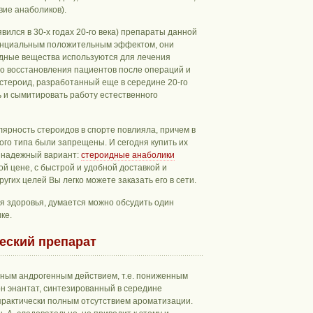
вие анаболиков).
ился в 30-х годах 20-го века) препараты данной
тенциальным положительным эффектом, они
идные вещества используются для лечения
го восстановления пациентов после операций и
 стероид, разработанный еще в середине 20-го
ь и сымитировать работу естественного
улярность стероидов в спорте повлияла, причем в
ого типа были запрещены. И сегодня купить их
и надежный вариант:
стероидные анаболики
й цене, с быстрой и удобной доставкой и
угих целей Вы легко можете заказать его в сети.
для здоровья, думается можно обсудить один
ке.
еский препарат
ным андрогенным действием, т.е. пониженным
н энантат, синтезированный в середине
 практически полным отсутствием ароматизации.