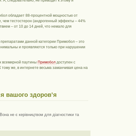
. А, следовательно, не приводит к этому и
обол обладает 88-процентной мощностью от
ше, чем тестостерон (андрогенный эффекты – 44%
вием – от 10 до 14 дней, что немало для
и препаратами данной категории Примобол – это
инимальны и проявляются только при нарушении
ах всемирной паутины
Примобол
доступен с
К тому же, в интернете весьма заманчивая цена на
я вашого здоров’я
Вона не є керівництвом для діагностики та