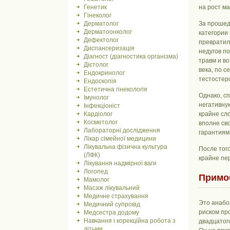
Генетик
на рост м
Гінеколог
Дерматолог
За прошед
Дерматоонколог
категории
Дефектолог
превратил
Диспансеризація
недугов п
Діагност (діагностика організма)
травм и в
Дієтолог
века, по 
Ендокринолог
тестостер
Ендоскопія
Естетична гінекологія
Однако, сп
Імунолог
негативну
Інфекціоніст
Кардіолог
крайне сл
Косметолог
вполне св
Лабораторні дослідження
гарантиями
Лікар сімейної медицини
Лікувальна фізична культура
После того
(ЛФК)
крайне пе
Лікування надмірної ваги
Логопед
Примо
Мамолог
Масаж лікувальний
Медичне страхування
Это анабо
Медичний супровід
риском пр
Медсестра додому
Навчання і корекційна робота з
двадцатог
дітьми