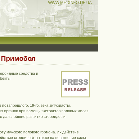
WWW.MEDINFO.DP.UA
т Примобол
тероидные средства и
ффекты
 позапрошлого, 19-го, века энтузиасты,
ых органов при помощи экстрактов половых желез
ло дальнейшие развитие стероидов и
ту мужского полового гормона. Их действие
йствие стероидов), а также на повышение силы,