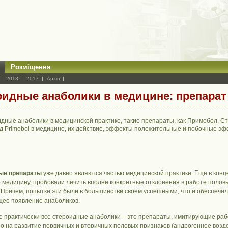
Розміщення
2018
2017
Архів
оидные анаболики в медицине: препара
дные анаболики в медицинской практике, такие препараты, как Примобол. С
д Primobol в медицине, их действие, эффекты положительные и побочные э
ые препараты
уже давно являются частью медицинской практике. Еще в конце
 медицину, пробовали лечить вполне конкретные отклонения в работе полов
 Причем, попытки эти были в большинстве своем успешными, что и обеспечи
ее появление анаболиков.
е практически все стероидные анаболики – это препараты, имитирующие рабо
о на развитие первичных и вторичных половых признаков (андрогенное возде