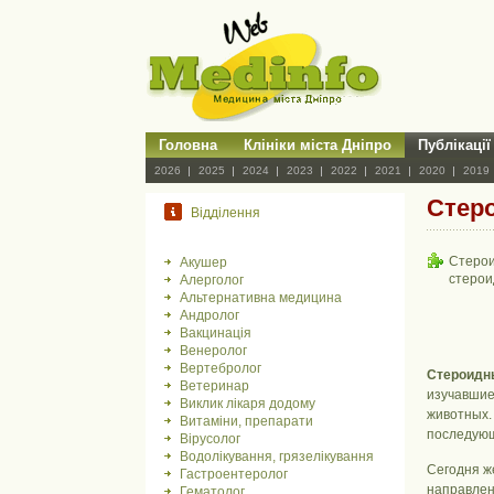
Головна
Клініки міста Дніпро
Публікації
2026
2025
2024
2023
2022
2021
2020
2019
Стер
Відділення
Стерои
Акушер
стерои
Алерголог
Альтернативна медицина
Андролог
Вакцинація
Венеролог
Вертебролог
Стероидн
Ветеринар
изучавшие
Виклик лікаря додому
животных.
Витаміни, препарати
последующ
Вірусолог
Водолікування, грязелікування
Сегодня ж
Гастроентеролог
направлен
Гематолог