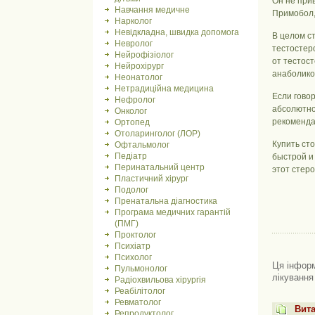
Он не прив
Навчання медичне
Примобол,
Нарколог
Невідкладна, швидка допомога
В целом с
Невролог
тестостер
Нейрофізіолог
от тестос
Нейрохірург
анаболико
Неонатолог
Нетрадиційна медицина
Если гово
Нефролог
абсолютно
Онколог
рекоменда
Ортопед
Отоларинголог (ЛОР)
Купить ст
Офтальмолог
Педіатр
быстрой и 
Перинатальний центр
этот стеро
Пластичний хірург
Подолог
Пренатальна діагностика
Програма медичних гарантій
(ПМГ)
Проктолог
Психіатр
Психолог
Ця інформ
Пульмонолог
лікування
Радіохвильова хірургія
Реабілітолог
Ревматолог
Вита
Репродуктолог