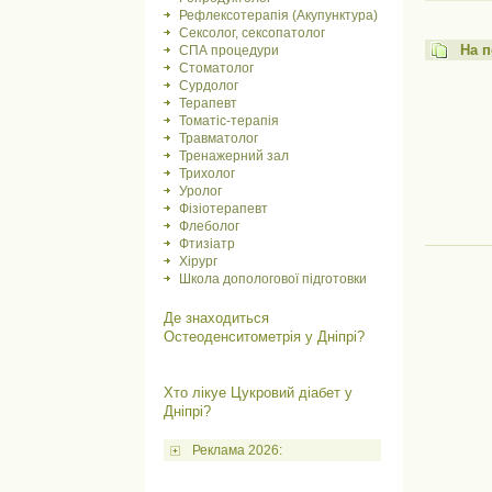
Рефлексотерапія (Акупунктура)
Сексолог, сексопатолог
На 
СПА процедури
Стоматолог
Сурдолог
Терапевт
Томатіс-терапія
Травматолог
Тренажерний зал
Трихолог
Уролог
Фізіотерапевт
Флеболог
Фтизіатр
Хірург
Школа допологової підготовки
Де знаходиться
Остеоденситометрія у Дніпрі?
Хто лікуе Цукровий діабет у
Дніпрі?
Реклама 2026: