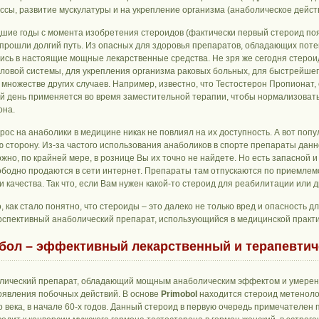
ассы, развитие мускулатуры и на укрепление организма (анаболическое дейст
шие годы с момента изобретения стероидов (фактически первый стероид появ
 прошли долгий путь. Из опасных для здоровья препаратов, обладающих по
ись в настоящие мощные лекарственные средства. Не зря же сегодня стеро
оловой системы, для укрепления организма раковых больных, для быстрейше
о множестве других случаев. Например, известно, что Тестостерон Пропионат,
сей день применяется во время заместительной терапии, чтобы нормализоват
она.
рос на анаболики в медицине никак не повлиял на их доступность. А вот поп
ю сторону. Из-за частого использования анаболиков в спорте препараты данн
ожно, по крайней мере, в рознице Вы их точно не найдете. Но есть запасной 
ободно продаются в сети интернет. Препараты там отпускаются по приемлемо
 качества. Так что, если Вам нужен какой-то стероид для реабилитации или др
, как стало понятно, что стероиды – это далеко не только вред и опасность 
рспективный анаболический препарат, использующийся в медицинской практи
бол – эффективный лекарственный и терапевтич
лический препарат, обладающий мощным анаболическим эффектом и умерен
оявления побочных действий. В основе
Primobol
находится стероид метеноло
о века, в начале 60-х годов. Данный стероид в первую очередь примечателен