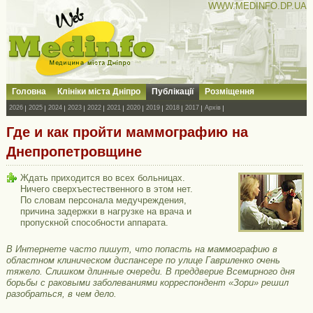
WWW.MEDINFO.DP.UA
Головна
Клініки міста Дніпро
Публікації
Розміщення
2026
2025
2024
2023
2022
2021
2020
2019
2018
2017
Архів
Где и как пройти маммографию на
Днепропетровщине
Ждать приходится во всех больницах.
Ничего сверхъестественного в этом нет.
По словам персонала медучреждения,
причина задержки в нагрузке на врача и
пропускной способности аппарата.
В Интернете часто пишут, что попасть на маммографию в
областном клиническом диспансере по улице Гавриленко очень
тяжело. Слишком длинные очереди. В преддверие Всемирного дня
борьбы с раковыми заболеваниями корреспондент «Зори» решил
разобраться, в чем дело.