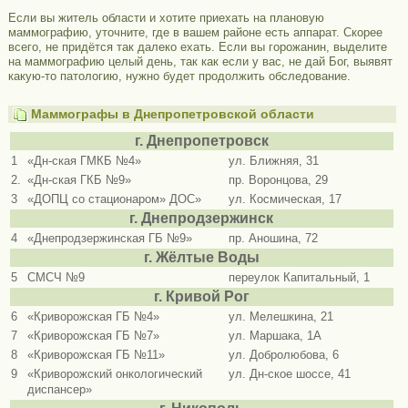
Если вы житель области и хотите приехать на плановую
маммографию, уточните, где в вашем районе есть аппарат. Скорее
всего, не придётся так далеко ехать. Если вы горожанин, выделите
на маммографию целый день, так как если у вас, не дай Бог, выявят
какую-то патологию, нужно будет продолжить обследование.
Маммографы в Днепропетровской области
г. Днепропетровск
1
«Дн-ская ГМКБ №4»
ул. Ближняя, 31
2.
«Дн-ская ГКБ №9»
пр. Воронцова, 29
3
«ДОПЦ со стационаром» ДОС»
ул. Космическая, 17
г. Днепродзержинск
4
«Днепродзержинская ГБ №9»
пр. Аношина, 72
г. Жёлтые Воды
5
СМСЧ №9
переулок Капитальный, 1
г. Кривой Рог
6
«Криворожская ГБ №4»
ул. Мелешкина, 21
7
«Криворожская ГБ №7»
ул. Маршака, 1А
8
«Криворожская ГБ №11»
ул. Добролюбова, 6
9
«Криворожский онкологический
ул. Дн-ское шоссе, 41
диспансер»