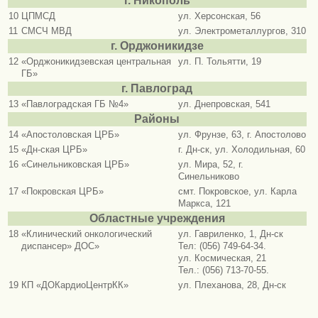
г. Никополь
10
ЦПМСД
ул. Херсонская, 56
11
СМСЧ МВД
ул. Электрометаллургов, 310
г. Орджоникидзе
12
«Орджоникидзевская центральная
ул. П. Тольятти, 19
ГБ»
г. Павлоград
13
«Павлоградская ГБ №4»
ул. Днепровская, 541
Районы
14
«Апостоловская ЦРБ»
ул. Фрунзе, 63, г. Апостолово
15
«Дн-ская ЦРБ»
г. Дн-ск, ул. Холодильная, 60
16
«Синельниковская ЦРБ»
ул. Мира, 52, г.
Синельниково
17
«Покровская ЦРБ»
смт. Покровское, ул. Карла
Маркса, 121
Областные учреждения
18
«Клинический онкологический
ул. Гавриленко, 1, Дн-ск
диспансер» ДОС»
Тел: (056) 749-64-34.
ул. Космическая, 21
Тел.: (056) 713-70-55.
19
КП «ДОКардиоЦентрКК»
ул. Плеханова, 28, Дн-ск