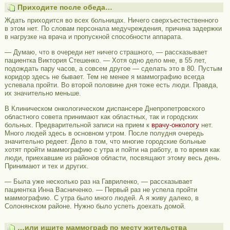
Приходите после обеда…
Ждать приходится во всех больницах. Ничего сверхъестественного
в этом нет. По словам персонала медучреждения, причина задержки
в нагрузке на врача и пропускной способности аппарата.
— Думаю, что в очереди нет ничего страшного, — рассказывает
пациентка Виктория Стешенко. — Хотя одно дело мне, в 55 лет,
подождать пару часов, а совсем другое — сделать это в 80. Пустым
коридор здесь не бывает. Тем не менее я маммографию всегда
успевала пройти. Во второй половине дня тоже есть люди. Правда,
их значительно меньше.
В Клиническом онкологическом диспансере Днепропетровского
областного совета принимают как областных, так и городских
больных. Предварительной записи на прием к
врачу-онкологу
нет.
Много людей здесь в основном утром. После полудня очередь
значительно редеет. Дело в том, что многие городские больные
хотят пройти маммографию с утра и пойти на работу, в то время как
люди, приехавшие из районов области, посвящают этому весь день.
Принимают и тех и других.
— Была уже несколько раз на Гавриленко, — рассказывает
пациентка Инна Васниченко. — Первый раз не успела пройти
маммографию. С утра было много людей. А я живу далеко, в
Солонянском районе. Нужно было успеть доехать домой.
…или ищите маммограф по месту жительства