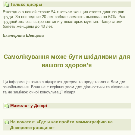
Только цифры
Ежегодно в нашей стране 54 тысячам женщин ставят диагноз рак
груди. За последние 20 лет заболеваемость выросла на 64%. Рак
грудной железы встречается и у некоторых мужчин. Чаще стали
болеть женщины до 40 лет.
Екатерина Шевцова
Самолікування може бути шкідливим для
вашого здоров’я
Ця інформація взята з відкритих джерел та представлена ​​Вам для
ознайомлення. Вона не є керівництвом для діагностики та лікування
та не замінює очної консультації лікаря.
Мамолог у Дніпрі
На початок: «Где и как пройти маммографию на
Днепропетровщине»