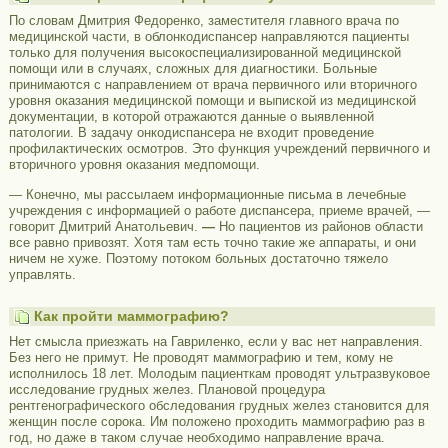
По словам Дмитрия Федоренко, заместителя главного врача по
медицинской части, в облонкодиспансер направляются пациенты
только для получения высокоспециализированной медицинской
помощи или в случаях, сложных для диагностики. Больные
принимаются с направлением от врача первичного или вторичного
уровня оказания медицинской помощи и выпиской из медицинской
документации, в которой отражаются данные о выявленной
патологии. В задачу онкодиспансера не входит проведение
профилактических осмотров. Это функция учреждений первичного и
вторичного уровня оказания медпомощи.
— Конечно, мы рассылаем информационные письма в лечебные
учреждения с информацией о работе диспансера, приеме врачей, —
говорит Дмитрий Анатольевич.
—
Но пациентов из районов области
все равно привозят. Хотя там есть точно такие же аппараты, и они
ничем не хуже. Поэтому потоком больных достаточно тяжело
управлять.
Как пройти маммографию?
Нет смысла приезжать на Гавриленко, если у вас нет направления.
Без него не примут. Не проводят маммографию и тем, кому не
исполнилось 18 лет. Молодым пациенткам проводят ультразвуковое
исследование грудных желез. Плановой процедура
рентгенографического обследования грудных желез становится для
женщин после сорока. Им положено проходить маммографию раз в
год, но даже в таком случае необходимо направление врача.