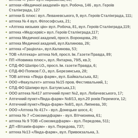
аптеки «Медичної академії» вул. Робоча, 146 , вул. Героїв
Сталінграда, 127
аптеки Б плюс: вул. Леваневського, 9, вул. Героїв Сталінграда, 111;
аптека № 4 вул. Філософська, 21;
«Аптека низьких цін» вул. Робоча, 81, вул. Героїв Сталінграда,119;
аптека «Медсервіс» вул. Героїв Сталінграда,117;
аптека Медичної академії, просп. Воронцова, 29;
аптека Медичної академії, вул.Калинова, 26;
аптека «Граціола», вул.Калинова, 53;
ТОВ «Аптекар» аптека №9, просп. Ім. Газети Правда, 89;
ПП «Новинка плюс», вул. Янтарна, 79/5, кв.3;
СПД-ФО Шапіро І.О., просп. Ім. газети Правда, 6;
СПД-ФО Попков Г.О., вул. Березинська, 28;
ТОВ аптека «Лінда фарм», вул. Байкальська, 82;
ООО «Факультет» аптека №15 пров. Фестивальний, 1;
СПД-ФО Шапиро вул. Батумська,13;
ООО аптека №417 аптечний пункт №2, вул. Лобачевського, 17;
Аптечний пункт«Лінда-фарм» №8/13, вул.20 років Перемоги, 12;
Аптечний пункт«Лінда-фарм» №8/1, вул. Липнева, 30;
ООО «Аптека № 417» - вул. Донецьке шосе, 4;
аптека № 7 «Союзмедфарм» - вул. Вітчизняна, 61;
аптека № 9 ТОВ «Союзмедфарм» - вул. Передова, 511;
ДП «Вітамін-фарм» - вул. Передова, 737;
аптека №13 «Лінда-фарм», вул. Привокзальна, 3.