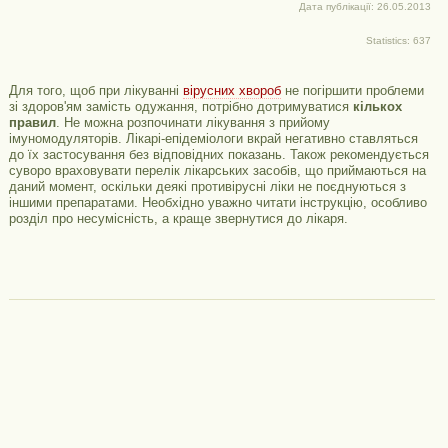
Дата публікації: 26.05.2013
Statistics: 637
Для того, щоб при лікуванні
вірусних хвороб
не погіршити проблеми
зі здоров'ям замість одужання, потрібно дотримуватися
кількох
правил
. Не можна розпочинати лікування з прийому
імуномодуляторів. Лікарі-епідеміологи вкрай негативно ставляться
до їх застосування без відповідних показань. Також рекомендується
суворо враховувати перелік лікарських засобів, що приймаються на
даний момент, оскільки деякі противірусні ліки не поєднуються з
іншими препаратами. Необхідно уважно читати інструкцію, особливо
розділ про несумісність, а краще звернутися до лікаря.