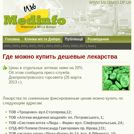
WWW.MEDINFO.DP.UA
Головна
Клініки міста Дніпро
Публікації
Розміщення
2026
2025
2024
2023
2022
2021
2020
2019
2018
2017
Архів
Где можно купить дешевые лекарства
Цены в отдельных аптеках ниже на 20%.
Об этом сообщила пресс-служба
Днепропетровского горсовета (26 марта
2013 г.).
Лекарства по сниженным фиксированным ценам можно купить по
следующим адресам:
ТОВ «Троценко» вул.Столярова,12;
ТОВ «Аптеки медичної академії» пл. Петровського, 1;
ТОВ «Системи аптек «Лінда – Фарм» вул. Сімферопольська, 2А;
СПД-ФО Попков Олександр Григорович пр. Кірова,131;
ТОВ система аптек «Лінда-Фарм» № 14, вул. К.Лібкнехта, 15;