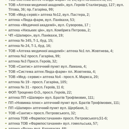
ТОВ «Аптеки медичної академії», вул. Героїв Сталінграду, 127; вул.
Тітова, 36; пр. Гагаріна, 99;
ТОВ «Мед-сервіс» аптека №12, вул. Пастера, 2;
аптека «Лінда-фарм, вул. Панікахи, 53;
аптека «Медичної академії», вул. Суворова, 17 ;
аптека «Низьких цін», вул. Комбрига Петрова, 2;
ЧП «Шапиро», вул. Панікахи, 19;
аптека № 345, Т-1, буд. 15;
аптека № 24, Т-1, буд. 16;
ТОВ «Аптека медичної академії»: аптека №1 пл. Жовтнева, 4;
аптека №2 просп. Гагаріна, 99;
аптека №3 Просп. Героїв, 32;
ТОВ «Сантис» аптечний пункт вул. Ламана, 4;
ТОВ «Система аптек Лінда-фарм» пл. Жовтнева, 4;
ТОВ «Мед- сервис» аптека №4 - просп. К. Маркса, 20;
аптека № 19 - просп. Гагаріна, 105;
аптека № 31 - просп. Героїв, 11 б;
ФОП Троценко О.О., просп. Героїв, 22;
аптека ПП «Шапиро» вул. Братів Трофімових, 111;
ПП «Новинка плюс» аптечний пункт вул. Братів Трофімових, 111;
ПП «Шапиро» аптечний пункт вул. Щербаня, 1;
ТОВ «Сантис» просп. Петровського, 32;
аптека ТОВ «Фармпостачання» просп. Петровського,51-б;
аптека ТОВ «Фармпостачання» вул. гомельська, 57;
аптека «Руан» вул. Караваєва, 68;