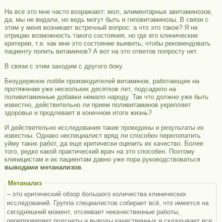
На все это мне часто возражают: мол, алиментарных авитаминозов,
да, мы не видали, но ведь могут быть и гиповитаминозы. В связи с
этим у меня возникает встречный вопрос: а что это такое? Я не
отрицаю возможность такого состояния, но где его клинические
критерии, т.е. как мне это состояние выявить, чтобы рекомендовать
пациенту попить витаминов? А вот на это ответов попросту нет.
В связи с этим заходим с другого боку.
Безудержное лобби производителей витаминов, работающее на
протяжении уже нескольких десятков лет, подсадило на
поливитаминные добавки немало народу. Так что должно уже быть
известно, действительно ли прием поливитаминов укрепляет
здоровье и продлевает в конечном итоге жизнь?
И действительно исследования такие проведены и результаты их
известны. Однако неспециалист вряд ли способен перелопатить
уйму таких работ, да еще критически оценить их качество. Более
того, редко какой практический врач на это способен. Поэтому
клиницистам и их пациентам давно уже пора руководствоваться
выводами метанализов
.
Метанализ
– это критический обзор большого количества клинических
исследований. Группа специалистов собирает всё, что имеется на
сегодняшний момент, отсеивает некачественные работы,
перепроверяет подсчеты и выводы качественных и складывает все