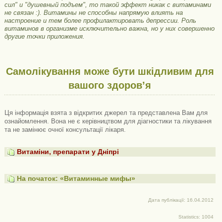
сил" и "душевный подъем", то такой эффект никак с витаминами
не связан :). Витамины не способны напрямую влиять на
настроение и тем более профилактировать депрессии. Роль
витаминов в организме исключительно важна, но у них совершенно
другие точки приложения.
Самолікування може бути шкідливим для
вашого здоров’я
Ця інформація взята з відкритих джерел та представлена ​​Вам для
ознайомлення. Вона не є керівництвом для діагностики та лікування
та не замінює очної консультації лікаря.
Витаміни, препарати у Дніпрі
На початок: «Витаминные мифы»
Дата публікації: 16.04.2012
Statistics: 1004