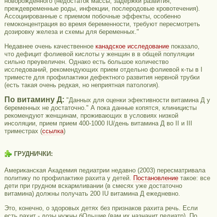
новорожденного (недостаток массы, задержки развития,
преждевременные роды, инфекции, послеродовые кровотечения).
Ассоциированные с приемом побочные эффекты, особенно
гемоконцентрация во время беременности, требуют пересмотреть
дозировку железа и схемы для беременных."
Недавнее очень качественное
канадское исследование
показало,
что дефицит фолиевой кислоты у женщин в в общей популяции
сильно преувеличен. Однако есть большое количество
исследований, рекомендующих прием отдельно фолиевой к-ты в I
триместе для профилактики дефектного развития нервной трубки
(есть такая очень редкая, но неприятная патология).
По витамину Д:
"Данных для оценки эфективности витамина Д у
беременных не достаточно." А пока данные копятся, клиницисты
рекомендуют женщинам, проживающих в условиях низкой
инсоляции, прием прием 400-1000 IU/день витамина Д во II и III
триместрах (
ссылка
)
ГРУДНИЧКИ:
Американская Академия педиатрии недавно (2003) пересматривала
политику по профилактике рахита у детей.
Постановление
такое: все
дети при грудном вскармливании (в смесях уже достаточно
витамина) должны получать 200 IU витамина Д ежедневно.
Это, конечно, о здоровых детях без признаков рахита речь. Если
есть рахит - дозы нужны бОльшие (вам их назначит педиатр). По