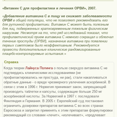
«Витамин С для профилактики и лечения ОРВИ», 2007.
«
Добавление витамина С в пищу не снижает заболеваемости
ОРВИ
в общей популяции, что не позволяет рекомендовать его
для рутинной профилактики. Витамин С может быть полезным
для лиц, подверженных кратковременным тяжелым физическим
нагрузкам. Несмотря на то, что ряд исследований показал, что
профилактический прием витамина С немного сокращал и облегчал
течение простуды (ОРВИ), назначение витамина при появлении
первых симптомов было неэффективным. Рекомендуется
провести дополнительные клинические рандомизированные
плацебо-контролируемые испытания.
»
Справка
Когда теории
Лайнуса Полинга
о пользе сверхдоз витамина С не
подтвердись клиническими исследованиями (не
профилактировались ни простуда, ни рак), стали накапливаться
обратные данные - о вреде чрезмерного увлечения аскорбинкой. В
связи с этим в 1996 г. Норвегия принимает закон, запрещающий
производить таблетки и капсулы, содержащие больше 250 мг
аскорбиновой кислоты. За Норвегией в 1997 г. последовали
Финляндия и Германия. В 2005 г. Европейский суд постановил
ограничить дозировки препаратов витамина С во всех странах
Евросоюза и запретил применять к этим препаратам формулировки
рекомендаций со словами «лечит», «излечивает», «продлевает