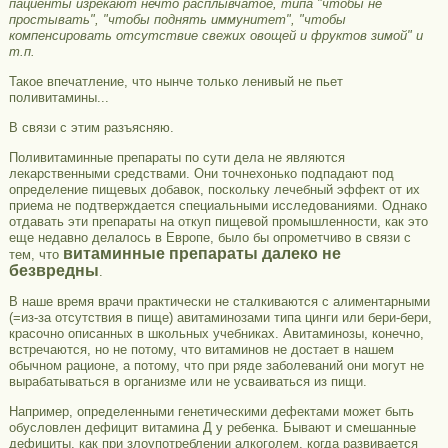
пациенты изрекают нечто расплывчатое, типа "чтобы не
простывать", "чтобы поднять иммунитет", "чтобы
компенсировать отсутствие свежих овощей и фруктов зимой" и
т.п.
Такое впечатление, что нынче только ленивый не пьет
поливитамины...
В связи с этим разъясняю.
Поливитаминные препараты по сути дела не являются
лекарственными средствами. Они точнехонько подпадают под
определение пищевых добавок, поскольку лечебный эффект от их
приема не подтверждается специальными исследованиями. Однако
отдавать эти препараты на откуп пищевой промышленности, как это
еще недавно делалось в Европе, было бы опрометчиво в связи с
витаминные препараты далеко не
тем, что
безвредны
.
В наше время врачи практически не сталкиваются с алиментарными
(=из-за отсутствия в пище) авитаминозами типа цинги или бери-бери,
красочно описанных в школьных учебниках. Авитаминозы, конечно,
встречаются, но не потому, что витаминов не достает в нашем
обычном рационе, а потому, что при ряде заболеваний они могут не
вырабатываться в организме или не усваиваться из пищи.
Например, определенными генетическими дефектами может быть
обусловлен дефицит витамина Д у ребенка. Бывают и смешанные
дефициты, как при злоупотреблении алкоголем, когда развивается