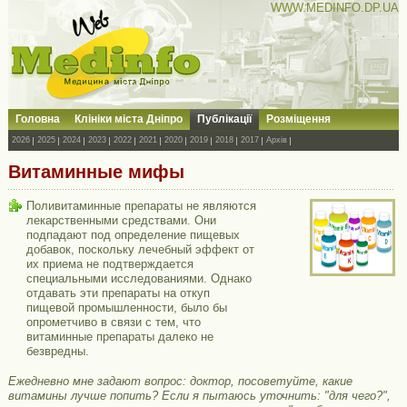
WWW.MEDINFO.DP.UA
Головна
Клініки міста Дніпро
Публікації
Розміщення
2026
2025
2024
2023
2022
2021
2020
2019
2018
2017
Архів
Витаминные мифы
Поливитаминные препараты не являются
лекарственными средствами. Они
подпадают под определение пищевых
добавок, поскольку лечебный эффект от
их приема не подтверждается
специальными исследованиями. Однако
отдавать эти препараты на откуп
пищевой промышленности, было бы
опрометчиво в связи с тем, что
витаминные препараты далеко не
безвредны.
Ежедневно мне задают вопрос: доктор, посоветуйте, какие
витамины лучше попить? Если я пытаюсь уточнить: "для чего?",