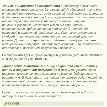
«
Мы не обнаружили доказательств
в поддержку обогащения
антиоксидантами пищи как для первичной (у здоровых), так и для
вторичной (при имеющихся заболеваниях) профилактики. Витамин
А, бета-каротин и витамин Е при определенных обстоятельствах
могут сокращать продолжительность жизни. Будущие
рандомизированные испытания могли бы дать оценку
потенциальной эффективности витамина С и селена для
первичной и вторичной профилактики. При таких испытаниях
следует тщательно отслеживать потенциальный вред от
приема. Добавки к пище с антиоксидантами следует считать
медицинскими товарами и тщательно оценивать их безопасность
для здоровья, прежде чем допускать к продаже.
»
По маленьким детям, проживающих в условиях дефицита витамина
А, выводы более утешительны:
«
Добавление витамина А в пищу сокращало смертность у
детей в возрасте от полугода до 5 лет
и мы рекомендует
широкое применение этой практики в регионах дефицитных по
витамину А. В дальнейших исследованиях такого рода у детей до
5 лет нет необходимости, однако требуются сравнительные
исследования различных доз и лекарственных форм.
»
Сразу оговорюсь, что при нормальном питании детей в России
дефицита в витамине А не наблюдается.
РЕЗЮМЕ: