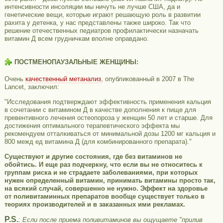
интенсивности инсоляции мы ничуть не лучше США, да и
генетические вещи, которые играют решающую роль в развитии
рахита у детенка, у нас представлены также широко. Так что
решение отечественных педиатров профилактически назначать
витамин Д всем грудничкам вполне оправдано.
ПОСТМЕНОПАУЗАЛЬНЫЕ ЖЕНЩИНЫ:
Очень
качественный метанализ
, опубликованный в 2007 в The
Lancet, заключил:
"Исследования подтверждают эффективность применения кальция
в сочетании с витамином Д в качестве дополнения к пище для
превентивного лечения остеопороза у женщин 50 лет и старше. Для
достижения оптимального терапевтического эффекта мы
рекомендуем отталкиваться от минимальной дозы 1200 мг кальция и
800 межд ед витамина Д (для комбинированного препарата)."
Существуют и другие состояния, где без витаминов не
обойтись. И еще раз подчеркну, что если вы не относитесь к
группам риска и не страдаете заболеваниями, при которых
нужен определенный витамин, принимать витамины просто так,
на всякий случай, совершенно не нужно. Эффект на здоровье
от поливитаминных препаратов вообще существует только в
теориях производителей и в заказанных ими рекламах.
P.S.
:
Если после приема поливитаминов вы ощущаете "прилив