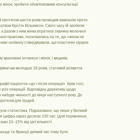
ю жінок, зробити обов'язковими консультації
ий протягом шести років проводив кампанію проти
ництвом Крістін Вільямсон. Свого часу їй зробили
, а разом з ним жінка втратила тканину молочної
чної практики, посилаючись на те, що «жінок не
ники силікону стверджували, що пластичні хірурги
враховані інтереси і жінок, і медиків.
дівчатам молодше 18 років, статевий розвиток
афії пацієнток «до і після операції». Крім того,
ік усіх операцій. Відповідну директиву щодо
 набуде чинності до кінця наступного року. До
ротезів для грудей.
ула статистика. Підраховано, що лише у Великій
я цифра зараз досягає 230 тис. (для порівняння,
ько 10–15% від цієї кількості.
Канаді та Франції деякий час тому було