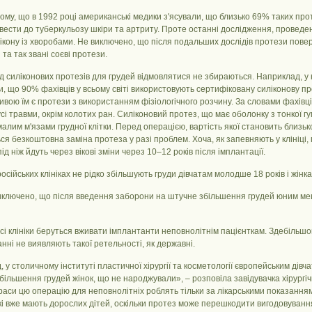
ому, що в 1992 році американські медики з'ясували, що близько 69% таких проте
ести до туберкульозу шкіри та артриту. Проте останні дослідження, проведені
лікону із хворобами. Не виключено, що після подальших дослідів протези пове
 та так звані соєві протези.
від силіконових протезів для грудей відмовлятися не збираються. Наприклад, у к
, що 90% фахівців у всьому світі використовують сертифіковану силіконову п
вою їм є протези з використанням фізіологічного розчину. За словами фахівців к
сі травми, окрім колотих ран. Силіконовий протез, що має оболонку з тонкої г
малим м'язами грудної клітки. Перед операцією, вартість якої становить близько 
ся безкоштовна заміна протеза у разі проблем. Хоча, як запевняють у клініці
ід ніж йдуть через вікові зміни через 10–12 років після імплантації.
 російських клініках не рідко збільшують груди дівчатам молодше 18 років і жінк
иключено, що після введення заборони на штучне збільшення грудей юним ме
сі клініки беруться вживати імплантанти неповнолітнім пацієнткам. Здебільшог
нні не виявляють такої ретельності, як державні.
 у столичному інституті пластичної хірургії та косметології європейським ді
більшення грудей жінок, що не народжували», – розповіла завідувачка хірургіч
краси цю операцію для неповнолітніх роблять тільки за лікарськими показанням
кі вже мають дорослих дітей, оскільки протез може перешкодити вигодовування