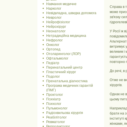
Навчання медичне
Справа в т
Нарколог
може призв
Невідкладна, швидка допомога
зв'язку си
Невролог
Нейрофізіолог
гідрогелеві
Нейрохірург
Неонатолог
У Росії ж 
Нетрадиційна медицина
повідомили
Нефролог
Альтернати
Онколог
витримує у
Ортопед
великим і 
Отоларинголог (ЛОР)
гарантуєть
Офтальмолог
повторно п
Педіатр
Перинатальний центр
До речі, в
Пластичний хірург
Подолог
Отже не в
Пренатальна діагностика
хірургів.
Програма медичних гарантій
(ПМГ)
Однак не в
Проктолог
Психіатр
цьому пита
Психолог
Пульмонолог
Наприклад,
Радіохвильова хірургія
брати на з
Реабілітолог
інституті 
Ревматолог
жінками, я
Репродуктолог