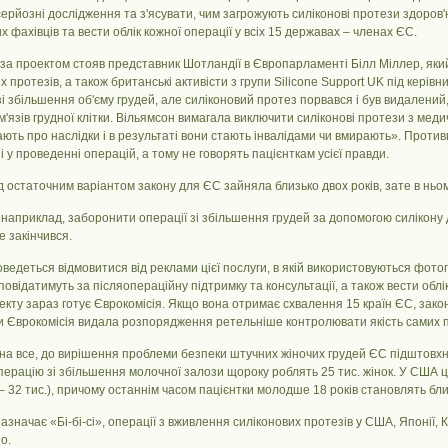
ерйозні дослідження та з'ясувати, чим загрожують силіконові протези здоров'
 фахівців та вести облік кожної операції у всіх 15 державах – членах ЄС.
 за проектом стояв представник Шотландії в Європарламенті Білл Міллер, як
х протезів, а також британські активісти з групи Silicone Support UK під керів
і збільшення об'єму грудей, але силіконовий протез порвався і був видалений
м'язів грудної клітки. Вільямсон вимагала виключити силіконові протези з меди
ть про наслідки і в результаті вони стають інвалідами чи вмирають». Против
і у проведенні операцій, а тому не говорять пацієнткам усієї правди.
 остаточним варіантом закону для ЄС зайняла близько двох років, зате в ньому 
наприклад, заборонити операції зі збільшення грудей за допомогою силікону 
е закінчився.
оведеться відмовитися від реклами цієї послуги, в якій використовуються фотогр
дповідатимуть за післяопераційну підтримку та консультації, а також вести обл
кту зараз готує Єврокомісія. Якщо вона отримає схвалення 15 країн ЄС, закон
и Єврокомісія видала розпорядження ретельніше контролювати якість самих п
на все, до вирішення проблеми безпеки штучних жіночих грудей ЄС підштовхн
перацію зі збільшення молочної залози щороку роблять 25 тис. жінок. У США ц
– 32 тис.), причому останнім часом пацієнтки молодше 18 років становлять близ
зазначає «Бі-бі-сі», операції з вживлення силіконових протезів у США, Японії, 
о.