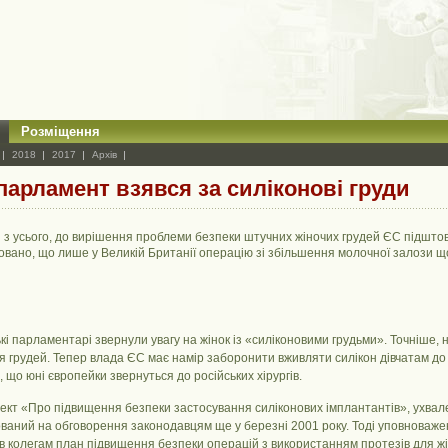
Розміщення
2018
2017
Архів
арламент взявся за силіконові груди
 з усього, до вирішення проблеми безпеки штучних жіночих грудей ЄС підшто
овано, що лише у Великій Британії операцію зі збільшення молочної залози що
і парламентарі звернули увагу на жінок із «силіконовими грудьми». Точніше, н
 грудей. Тепер влада ЄС має намір заборонити вживляти силікон дівчатам до 1
 що юні європейки звернуться до російських хірургів.
ект «Про підвищення безпеки застосування силіконових імплантантів», ухвал
ваний на обговорення законодавцям ще у березні 2001 року. Тоді уповноважен
 колегам план підвищення безпеки операцій з використанням протезів для жі