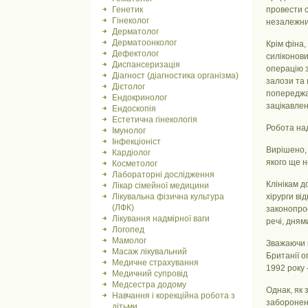
Генетик
провести с
Гінеколог
незалежних
Дерматолог
Дерматоонколог
Крім фіна,
Дефектолог
силіконови
Диспансеризація
операцію з
Діагност (діагностика організма)
залози та 
Дієтолог
попереджаю
Ендокринолог
зацікавлен
Ендоскопія
Естетична гінекологія
Робота над
Імунолог
Інфекціоніст
Вирішено, 
Кардіолог
якого ще н
Косметолог
Лабораторні дослідження
Клінікам д
Лікар сімейної медицини
Лікувальна фізична культура
хірурги ві
(ЛФК)
законопрое
Лікування надмірної ваги
речі, дням
Логопед
Мамолог
Зважаючи 
Масаж лікувальний
Британії о
Медичне страхування
1992 року 
Медичний супровід
Медсестра додому
Однак, як 
Навчання і корекційна робота з
заборонен
дітьми