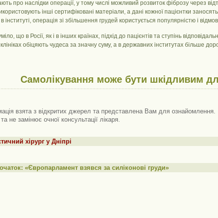
ть про наслідки операції, у тому числі можливий розвиток фіброзу через відто
використовують інші сертифіковані матеріали, а дані кожної пацієнтки заносятьс
в інституті, операція зі збільшення грудей користується популярністю і відмов
уміло, що в Росії, як і в інших країнах, підхід до пацієнтів та ступінь відповід
клініках обіцяють чудеса за значну суму, а в державних інститутах більше до
Самолікування може бути шкідливим дл
ація взята з відкритих джерел та представлена ​​Вам для ознайомлення. 
 та не замінює очної консультації лікаря.
тичний хірург у Дніпрі
очаток: «Європарламент взявся за силіконові груди»