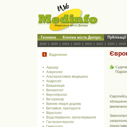
Головна
Клініки міста Дніпро
Публікації
2026
2025
2024
2023
2022
2021
2020
2019
Європ
Відділення
Судячи
Акушер
Підрах
Алерголог
Альтернативна медицина
Андролог
Вакцинація
Венеролог
Вертебролог
Європейськ
Ветеринар
збільшення
Виклик лікаря додому
виключено,
Витаміни, препарати
Вірусолог
Законопро
Водолікування, грязелікування
запропоно
Гастроентеролог
представив
Гематолог