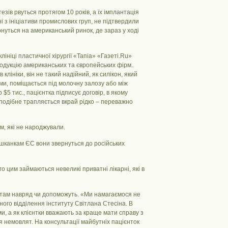
зів рвуться протягом 10 років, а їх імплантація
 з ініціативи промислових груп, не підтвердили
рнуться на американський ринок, де зараз у ході
лініці пластичної хірургії «Тапіа» «Газеті.Ru»
родукцію американських та європейських фірм.
лініки, він не такий надійний, як силікон, який
уми, поміщається під молочну залозу або між
$5 тис., пацієнтка підписує договір, в якому
, подібне трапляється вкрай рідко – переважно
ам, які не народжували.
шканкам ЄС вони звернуться до російських
о цим займаються невеликі приватні лікарні, які в
вчатам навряд чи допоможуть. «Ми намагаємося не
ного відділення інституту Світлана Стесіна. В
и, а як клієнтки вважають за краще мати справу з
 немовлят. На консультації майбутніх пацієнток