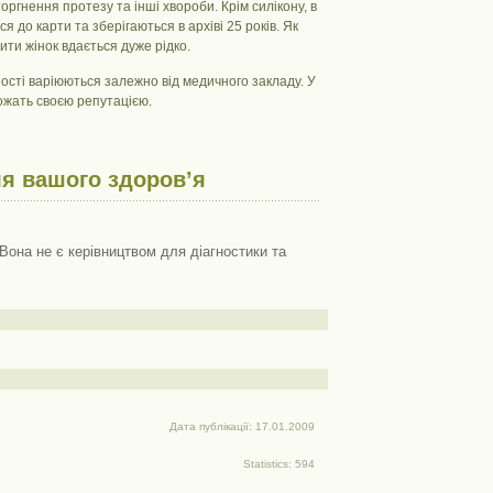
ргнення протезу та інші хвороби. Крім силікону, в
я до карти та зберігаються в архіві 25 років. Як
ити жінок вдається дуже рідко.
альності варіюються залежно від медичного закладу. У
рожать своєю репутацією.
я вашого здоров’я
Вона не є керівництвом для діагностики та
Дата публікації: 17.01.2009
Statistics: 594