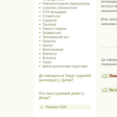
попереджаю
Рефлексотерапія (Акупунктура)
інституті 
Сексолог, сексопатолог
зазначили 
СПА процедури
Стоматолог
Втім, зроз
Сурдолог
невеликих 
Терапевт
Томатіс-терапія
Травматолог
Тренажерний зал
Трихолог
Уролог
Фізіотерапевт
Флеболог
Фтизіатр
Ця інформ
Хірург
лікування
Школа допологової підготовки
Де знаходиться Хірург судинний
Плас
(ангіохірург) у Дніпрі?
На п
Хто лікуе Цукровий діабет у
Дніпрі?
Реклама 2026: