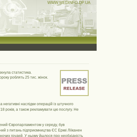
WWW.MEDINFO.DP.UA
вхнула статистика.
року роблять 25 тис. жінок.
а негативні наслідки операцій із штучного
8 років, а також рекламувати цю послугу. Не
ений Європарламентом у середу, був
ий з питань підприємництва ЄС Ерккі Ліїканен
ночих грудей. У ньому йшлося про необхідність