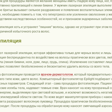
м для процедуры является желание женщины иметь гладкую кожу лица, ног, 
твенно прилегающей к линии бикини. У мужчин лазерная эпиляция выполняет
е бритье вызывает сильное раздражение и появление воспалительных элеме
, необходимо помнить о том, что гипертрихоз или усиленное оволосение у же
едствием наследственных особенностей, но и признаком эндокринных заболе
эпиляция хоть и устраняет "лишние" волосы, однако не устраняет при этом 
причиной избыточного роста волос.
эпиляция
 от лазерной эпиляции, которая эффективна только для черных волос и лишь 
ция беспрецедентна по воздействию на волосы практически всех цветов, люб
ла (линия бикини, ноги, руки, лицо, грудь, спина). Исключение составляют л
еанс позволяет безболезненно и бесконтактно удалить волосы со всего тела.
а фотоэпиляции проводится
врачом-дерматологом
, который предварительно
 его типе кожи, цвете волос. Компьютерный фотоэпилятор Epilight подбирае
зных параметров. Следующий этап - сама процедура фотоэпиляции. Пациент
ские изгибы тела, надевает темные очки. Врач наносит на кожу прозрачный 
энергию, выделяемую при световой вспышке, и исключит возможность негативн
 эпилируемой области светом. По коже водят манипулятором прибора с након
вета разрушают волосяную луковицу. Процедура практически безболезненна
оходит. После процедуры на обработанную кожу наносят смягчающий аэрозол