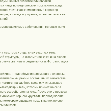
подмышечных областей или области,
ся чаще по медицинским показаниям, когда
нтов. Учитывая косметический характер
нщин, а иногда и у мужчин, может являться не
ваний.
гормонозависимые заболевания, которые могут
на некоторых отдельных участках тела,
ой структуры, на любом типе кожи и на любом
ишь очень светлые и седые волосы. Фотоэпиляция
 собирает подробную информацию о здоровье
т оптимальный режим, состоящий из множества
 ложится на удобное кресло, учитывающее
охлаждающий гель, который примет на себя
ого воздействия на кожу. После этого проводят
ечником из горного хрусталя, периодические
я, некоторые ощущают покалывание, но оно
ь или крем.