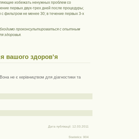
оляющие избежать ненужных проблем со
ечение первых двух-трех дней после процедуры;
с фильтром не менее 30; в течение первых 3-х
еобходимо проконсультироваться с опытным
я здоровья.
я вашого здоров’я
Вона не є керівництвом для діагностики та
Дата публікації: 12.03.2011
Statistics: 904