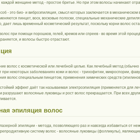
 каждой женщине метод - простое бритье. Но при этом волосы начинают отра
соб - это био- и виброэпиляция, смысл которых заключается в механическом 
меняются пинцет, воск, восковые полоски, специальные механические депилят
, дает лишь временный косметический результат, поскольку корни волос ос
волос при помощи порошков, гелей, кремов или спреев - во время этой проце
храняется, и волосы быстро отрастают.
яция
ние волос с косметической или лечебной целью. Как лечебный метод (обычно
 при некоторых заболеваниях кожи и волос - трихофитии, микроспории, фав
ния волос специальным пинцетом, применения химических средств (эпилиновы
стойкий эффект даёт так называемая электроэпиляция (применяется для леч
м разрушают волосяные луковицы и рост волос прекращается. При всех други
ливается.
ная эпиляция волос
лазерной эпиляции - метода, позволяющего раз и навсегда избавиться от неж
 репродуктивную систему волос - волосяные луковицы (фолликулы), являющие