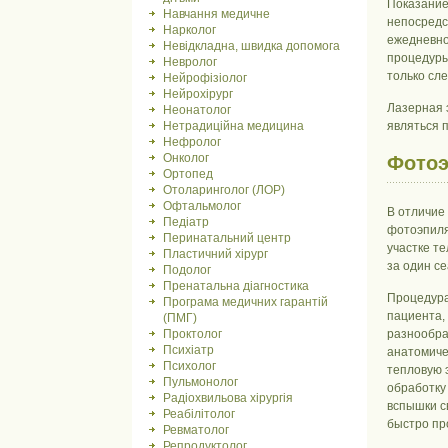
Показание
Навчання медичне
непосредс
Нарколог
ежедневно
Невідкладна, швидка допомога
процедуры
Невролог
только сл
Нейрофізіолог
Нейрохірург
Лазерная 
Неонатолог
Нетрадиційна медицина
являться 
Нефролог
Онколог
Фото
Ортопед
Отоларинголог (ЛОР)
Офтальмолог
В отличие
Педіатр
фотоэпиля
Перинатальний центр
участке те
Пластичний хірург
за один с
Подолог
Пренатальна діагностика
Процедур
Програма медичних гарантій
пациента,
(ПМГ)
Проктолог
разнообра
Психіатр
анатомиче
Психолог
тепловую 
Пульмонолог
обработку
Радіохвильова хірургія
вспышки с
Реабілітолог
быстро пр
Ревматолог
Репродуктолог