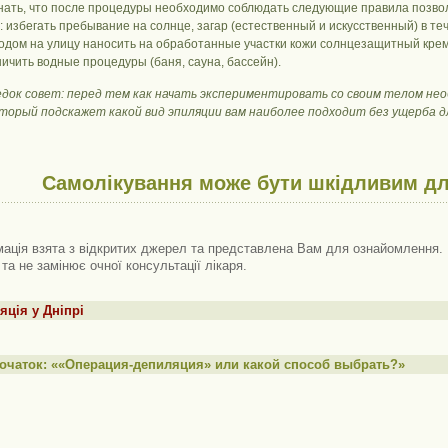
нать, что после процедуры необходимо соблюдать следующие правила позв
: избегать пребывание на солнце, загар (естественный и искусственный) в т
одом на улицу наносить на обработанные участки кожи солнцезащитный крем 
ничить водные процедуры (баня, сауна, бассейн).
едок совет: перед тем как начать экспериментировать со своим телом н
оторый подскажет какой вид эпиляции вам наиболее подходит без ущерба дл
Самолікування може бути шкідливим дл
ація взята з відкритих джерел та представлена ​​Вам для ознайомлення. 
 та не замінює очної консультації лікаря.
яція у Дніпрі
очаток: ««Операция-депиляция» или какой способ выбрать?»