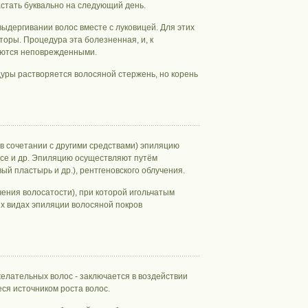
стать буквально на следующий день.
выдергивании волос вместе с луковицей. Для этих
оры. Процедура эта болезненная, и, к
таются неповрежденными.
дуры растворяется волосяной стержень, но корень
 в сочетании с другими средствами) эпиляцию
усе и др. Эпиляцию осуществляют путём
й пластырь и др.), рентгеновского облучения.
ения волосатости), при которой игольчатым
х видах эпиляции волосяной покров
елательных волос - заключается в воздействии
ся источником роста волос.