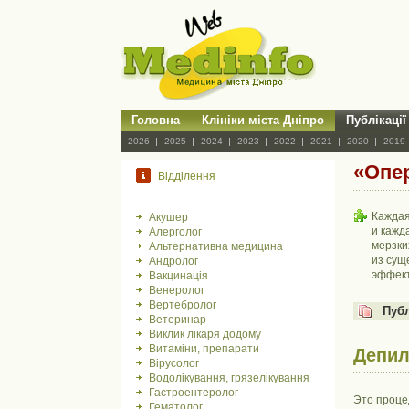
Головна
Клініки міста Дніпро
Публікації
2026
2025
2024
2023
2022
2021
2020
2019
«Опе
Відділення
Каждая
Акушер
и кажд
Алерголог
мерзки
Альтернативна медицина
из сущ
Андролог
эффект
Вакцинація
Венеролог
Вертебролог
Пуб
Ветеринар
Виклик лікаря додому
Витаміни, препарати
Депи
Вірусолог
Водолікування, грязелікування
Гастроентеролог
Это процед
Гематолог