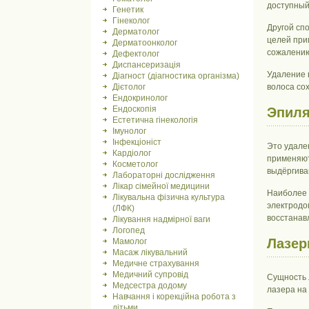
доступный
Генетик
Гінеколог
Другой спо
Дерматолог
целей при
Дерматоонколог
сожалению
Дефектолог
Диспансеризація
Удаление 
Діагност (діагностика організма)
Дієтолог
волоса со
Ендокринолог
Ендоскопія
Эпил
Естетична гінекологія
Імунолог
Інфекціоніст
Это удале
Кардіолог
применяют
Косметолог
выдёргива
Лабораторні дослідження
Лікар сімейної медицини
Наиболее 
Лікувальна фізична культура
электродо
(ЛФК)
восстанав
Лікування надмірної ваги
Логопед
Лазер
Мамолог
Масаж лікувальний
Медичне страхування
Медичний супровід
Сущность 
Медсестра додому
лазера на
Навчання і корекційна робота з
дітьми