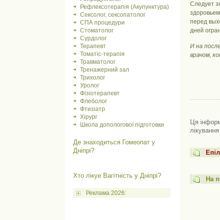
Следует з
Рефлексотерапія (Акупунктура)
здоровьем
Сексолог, сексопатолог
перед вых
СПА процедури
Стоматолог
дней огра
Сурдолог
Терапевт
И на посл
Томатіс-терапія
врачом, к
Травматолог
Тренажерний зал
Трихолог
Уролог
Фізіотерапевт
Флеболог
Фтизіатр
Хірург
Ця інформ
Школа допологової підготовки
лікування
Де знаходиться Гомеопат у
Дніпрі?
Епіл
Хто лікуе Вагітність у Дніпрі?
На п
Реклама 2026: