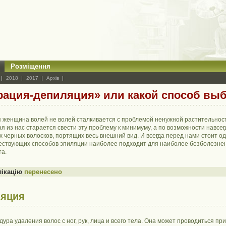
Розміщення
2018
2017
Архів
рация-депиляция» или какой способ вы
 женщина волей не волей сталкивается с проблемой ненужной растительнос
ая из нас старается свести эту проблему к минимуму, а по возможности навсег
х черных волосков, портящих весь внешний вид. И всегда перед нами стоит од
ествующих способов эпиляции наиболее подходит для наиболее безболезнен
а.
лікацію
перенесено
ляция
ура удаления волос с ног, рук, лица и всего тела. Она может проводиться п