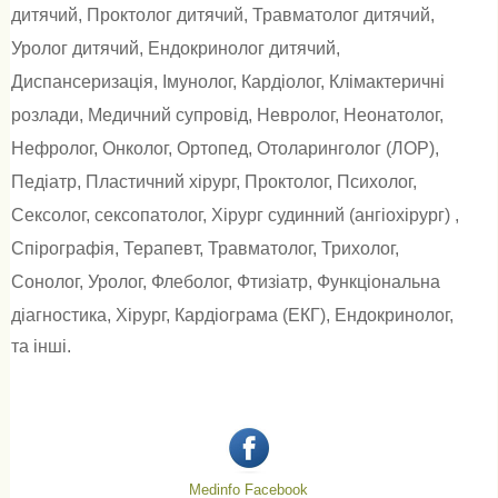
дитячий
,
Проктолог дитячий
,
Травматолог дитячий
,
Уролог дитячий
,
Ендокринолог дитячий
,
Диспансеризація
,
Імунолог
,
Кардіолог
,
Клімактеричні
розлади
,
Медичний супровід
,
Невролог
,
Неонатолог
,
Нефролог
,
Онколог
,
Ортопед
,
Отоларинголог (ЛОР)
,
Педіатр
,
Пластичний хірург
,
Проктолог
,
Психолог
,
Сексолог, сексопатолог
,
Хірург судинний (ангіохірург)
,
Спірографія
,
Терапевт
,
Травматолог
,
Трихолог
,
Сонолог
,
Уролог
,
Флеболог
,
Фтизіатр
,
Функціональна
діагностика
,
Хірург
,
Кардіограма (ЕКГ)
,
Ендокринолог
,
та інші.
Medinfo Facebook