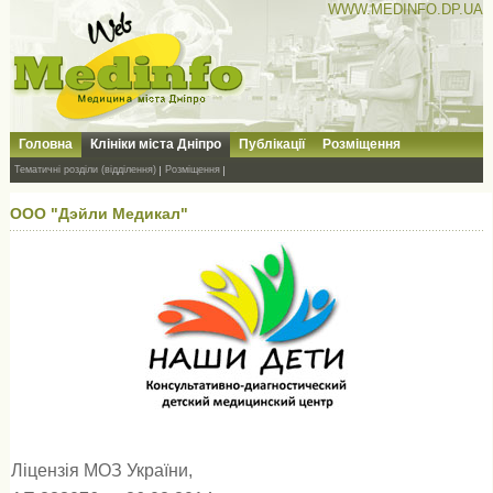
WWW.MEDINFO.DP.UA
Головна
Клініки міста Дніпро
Публікації
Розміщення
Тематичні розділи (відділення)
Розміщення
ООО "Дэйли Медикал"
Ліцензія МОЗ України,