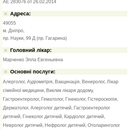
АЕ 283076 от 26.02.2014
Адресa:
49055
м. Дніпро,
пр. Науки, 99 Д (пр. Гагарина)
Головний лікар:
Марченко Элла Евгеньевна
Основні послуги:
Алерголог
,
Аудіометрія
,
Вакцинація
,
Венеролог
,
Лікар
сімейної медицини
,
Виклик лікаря додому
,
Гастроентеролог
,
Гематолог
,
Гінеколог
,
Гістероскопія
,
Дерматолог
,
Алерголог дитячий
,
Гастроентеролог
дитячий
,
Гінеколог дитячий
,
Кардіолог дитячий
,
Невролог дитячий
,
Нефролог дитячий
,
Отоларинголог