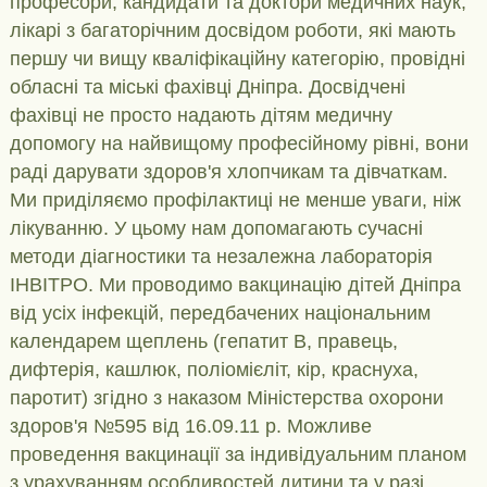
професори, кандидати та доктори медичних наук,
лікарі з багаторічним досвідом роботи, які мають
першу чи вищу кваліфікаційну категорію, провідні
обласні та міські фахівці Дніпра. Досвідчені
фахівці не просто надають дітям медичну
допомогу на найвищому професійному рівні, вони
раді дарувати здоров'я хлопчикам та дівчаткам.
Ми приділяємо профілактиці не менше уваги, ніж
лікуванню. У цьому нам допомагають сучасні
методи діагностики та незалежна лабораторія
ІНВІТРО. Ми проводимо вакцинацію дітей Дніпра
від усіх інфекцій, передбачених національним
календарем щеплень (гепатит В, правець,
дифтерія, кашлюк, поліомієліт, кір, краснуха,
паротит) згідно з наказом Міністерства охорони
здоров'я №595 від 16.09.11 р. Можливе
проведення вакцинації за індивідуальним планом
з урахуванням особливостей дитини та у разі