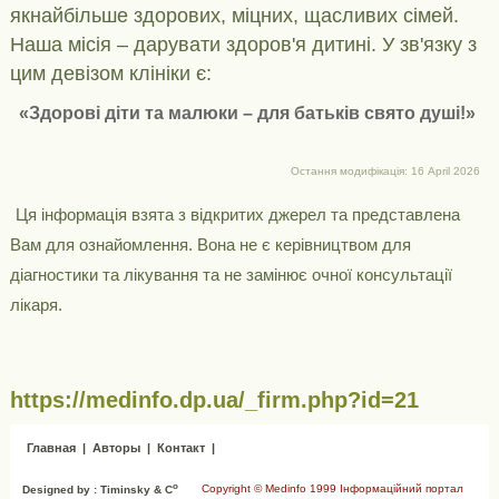
якнайбільше здорових, міцних, щасливих сімей.
Наша місія – дарувати здоров'я дитині. У зв'язку з
цим девізом клініки є:
«Здорові діти та малюки – для батьків свято душі!»
Остання модифікація: 16 April 2026
Ця інформація взята з відкритих джерел та представлена ​​
Вам для ознайомлення. Вона не є керівництвом для
діагностики та лікування та не замінює очної консультації
лікаря.
https://medinfo.dp.ua/_firm.php?id=21
Главная
|
Авторы
|
Контакт
|
o
Copyright © Medinfo 1999 Інформаційний портал
Designed by : Timinsky & C