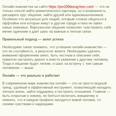
Онлайн-знакомства на сайте
https://pro100dosug-kiev.com/
— это не
только способ найти романтического партнера, но и возможность
расширить круг общения, найти друзей или единомышленников.
Особенно это актуально для людей, которым сложно общаться в
оффлайне или которые живут в другом городе и пока не завёл
новых знакомых. Виртуальное общение позволяет чувствовать себя
менее одиноким и дает шанс на важные и теплые связи.
Правильный подход — залог успеха
Необходимо также понимать, что успешное онлайн-знакомство —
это не случайность, а результат визита. Необходимо уделить
внимание оформлению анкет, быть честным в описании себя,
грамотно настроить диалог и внести уважение к другому человеку.
Тогда и общение будет легким, и шанс на встречу с тем самым
человеком — выше.
Онлайн — это реально и работает
В современном мире знакомства онлайн — это не просто модный
тренд, удобный и эффективный инструмент, позволяющий наладить
личную жизнь, найти поддержку и построить отношения. Главное —
быть открытым к новому, не бояться включать инициативу и
помнить, что в каждом профиле находится живой человек, со
своими чувствами и надеждами.