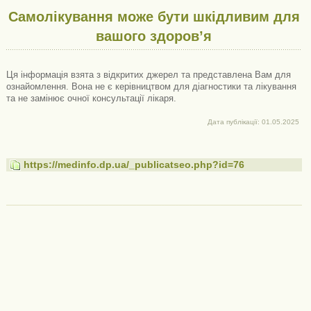
Самолікування може бути шкідливим для
вашого здоров’я
Ця інформація взята з відкритих джерел та представлена ​​Вам для
ознайомлення. Вона не є керівництвом для діагностики та лікування
та не замінює очної консультації лікаря.
Дата публікації: 01.05.2025
https://medinfo.dp.ua/_publicatseo.php?id=76