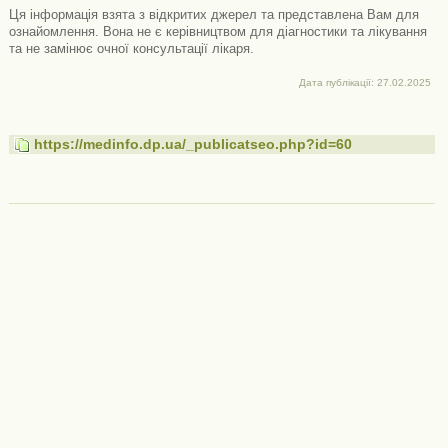
Ця інформація взята з відкритих джерел та представлена ​​Вам для
ознайомлення. Вона не є керівництвом для діагностики та лікування
та не замінює очної консультації лікаря.
Дата публікації: 27.02.2025
https://medinfo.dp.ua/_publicatseo.php?id=60