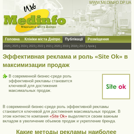
WWW.MEDINFO.DP.UA
Головна
Клініки міста Дніпро
Публікації
Розміщення
2026
2025
2024
2023
2022
2021
2020
2019
2018
2017
Архів
Эффективная реклама и роль «Site Ok‎» в
максимизации продаж
В современной бизнес-среде роль
эффективной рекламы становится
ключевой для достижения
максимальных продаж.
В современной бизнес-среде роль эффективной рекламы
становится ключевой для достижения максимальных продаж. В
этом контексте компания
«Site Ok‎»
выделяется своим важным
вкладом в увеличение объемов продаж и укрепление бренда.
Какие методы рекламы наиболее