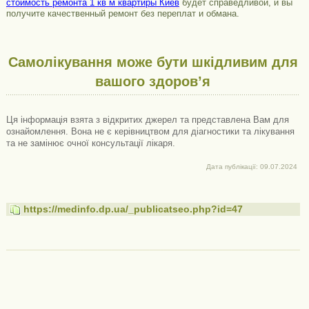
стоимость ремонта 1 кв м квартиры Киев
будет справедливой, и вы
получите качественный ремонт без переплат и обмана.
Самолікування може бути шкідливим для
вашого здоров’я
Ця інформація взята з відкритих джерел та представлена ​​Вам для
ознайомлення. Вона не є керівництвом для діагностики та лікування
та не замінює очної консультації лікаря.
Дата публікації: 09.07.2024
https://medinfo.dp.ua/_publicatseo.php?id=47