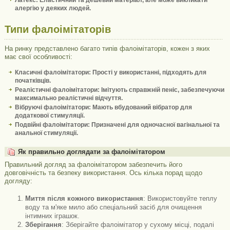
Латекс
: Еластичний та дешевий матеріал, але може викликати
алергію у деяких людей.
Типи фалоімітаторів
На ринку представлено багато типів фалоімітаторів, кожен з яких
має свої особливості:
Класичні фалоімітатори
: Прості у використанні, підходять для
початківців.
Реалістичні фалоімітатори
: Імітують справжній пеніс, забезпечуючи
максимально реалістичні відчуття.
Вібруючі фалоімітатори
: Мають вбудований вібратор для
додаткової стимуляції.
Подвійні фалоімітатори
: Призначені для одночасної вагінальної та
анальної стимуляції.
Як правильно доглядати за фалоімітатором
Правильний догляд за фалоімітатором забезпечить його
довговічність та безпеку використання. Ось кілька порад щодо
догляду:
Миття після кожного використання
: Використовуйте теплу
воду та м'яке мило або спеціальний засіб для очищення
інтимних іграшок.
Зберігання
: Зберігайте фалоімітатор у сухому місці, подалі