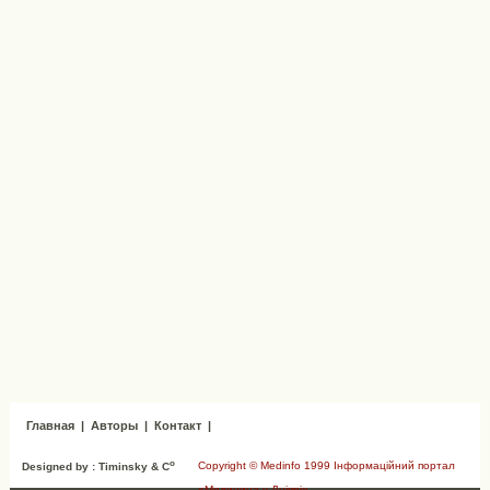
Главная
|
Авторы
|
Контакт
|
o
Copyright © Medinfo 1999 Інформаційний портал
Designed by : Timinsky & C
«Медицина у Дніпрі»