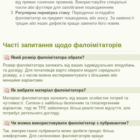
від прямих сонячних променів. Використовуйте спеціальні
чохли або футляри для запобігання пошкодженням.
Регулярна перевірка стану
: Періодично оглядайте
фалоімітатор на предмет пошкоджень або зносу. За наявності
тріщин або інших дефектів краще замінити його новим.
Часті запитання щодо фалоімітаторів
Який розмір фалоімітатора обрати?
Розмір фалоімітатора залежить від ваших індивідуальних вподобань
та досвіду. Для початківців варто обирати моделі середнього
розміру, а з часом можна експериментувати з більшими або
меншими варіантами.
Як вибрати матеріал фалоімітатора?
Матеріал фалоімітатора залежить від ваших особистих потреб та
чутливості. Силікон є найбільш безпечним та гіпоалергенним
варіантом, тоді як TPE забезпечує більш реалістичні відчуття, але
потребує ретельного догляду.
Чи можна використовувати фалоімітатор з лубрикантом?
Так, використання лубриканта може зробити процес більш
комфортним. Для силіконових фалоімітаторів краще