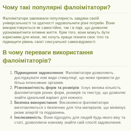
Чому такі популярні фалоімітатори?
Фалоімітатори завоювали популярність завдяки своїй
універсальності та здатності задовольнити різні потреби. Вони
використовуються як самостійно, так і в парі, що дозволяє
урізноманітнити інтимне життя. Крім того, вони можуть бути
корисними для жінок, які хочуть краще пізнати своє тіло та
підвищити рівень своєї сексуальної самосвідомості.
В чому переваги використання
фалоімітаторів?
Підвищення задоволення
: Фалоімітатори дозволяють
досліджувати нові види стимуляції, що може призвести до
більш інтенсивних оргазмів.
Різноманітність форм та розмірів
: Існує велика кількість
фалоімітаторів різних форм, розмірів та текстур, що дозволяє
знайти ідеальний варіант для кожного.
Безпека використання
: Високоякісні фалоімітатори
виготовляються з безпечних для тіла матеріалів, що мінімізує
ризик алергій та подразнень.
Інклюзивність
: Вони підходять для людей будь-якого віку та
статі, дозволяючи кожному знайти свій спосіб задоволення.