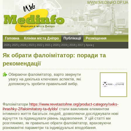
WWW.MEDINFO.DP.UA
Головна
Клініки міста Дніпро
Публікації
Розміщення
2026
2025
2024
2023
2022
2021
2020
2019
2018
2017
Архів
Як обрати фалоімітатор: поради та
рекомендації
Обираючи фалоімітатор, варто звернути
увагу на декілька ключових аспектів, які
допоможуть зробити правильний вибір.
Фалоімітатори
https://www.revetastohne.org/product-category/seks-
ihrashky-2/faloimitatory-ta-dyldo/
стали важливим елементом
інтимного життя багатьох людей, дозволяючи досліджувати нові
відчуття та підвищувати рівень задоволення. У цій статті ми
розглянемо, як правильно обрати фалоімітатор, враховуючи
різноманітні параметри та індивідуальні вподобання.