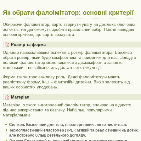
Як обрати фалоімітатор: основні критерії
Обираючи фалоімітатор, варто звернути увагу на декілька ключових
аспектів, які допоможуть зробити правильний вибір. Нижче наведені
основні критерії, що варто врахувати:
Розмір та форма
Одним з найважливіших аспектів є розмір фалоімітатора. Важливо
обрати розмір, який буде комфортним та приємним для вас. Занадто
великий фалоімітатор може викликати дискомфорт, а занадто
маленький – не забезпечить достатньої стимуляції.
Форма також грає важливу роль. Деякі фалоімітатори мають
реалістичну форму, інші – фантазійні дизайни. Вибір залежить від
ваших особистих уподобань.
Матеріал
Матеріал, з якого виготовлений фалоімітатор, впливає на відчуття
під час використання та безпеку. Найбільш популярними
матеріалами є:
Силікон
: Безпечний для тіла, гіпоалергенний, легко чиститься.
Термопластичний еластомер (TPE)
: М’який та реалістичний на дотик,
але потребує більш ретельного догляду.