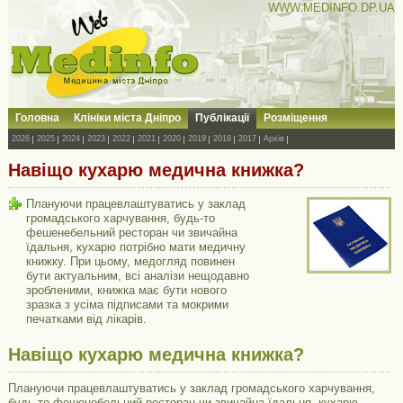
WWW.MEDINFO.DP.UA
Головна
Клініки міста Дніпро
Публікації
Розміщення
2026
2025
2024
2023
2022
2021
2020
2019
2018
2017
Архів
Навіщо кухарю медична книжка?
Плануючи працевлаштуватись у заклад
громадського харчування, будь-то
фешенебельний ресторан чи звичайна
їдальня, кухарю потрібно мати медичну
книжку. При цьому, медогляд повинен
бути актуальним, всі аналізи нещодавно
зробленими, книжка має бути нового
зразка з усіма підписами та мокрими
печатками від лікарів.
Навіщо кухарю медична книжка?
Плануючи працевлаштуватись у заклад громадського харчування,
будь-то фешенебельний ресторан чи звичайна їдальня, кухарю