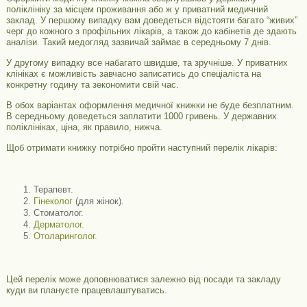
поліклініку за місцем проживання або ж у приватний медичний
заклад. У першому випадку вам доведеться відстояти багато “живих”
черг до кожного з профільних лікарів, а також до кабінетів де здають
аналізи. Такий медогляд зазвичай займає в середньому 7 днів.
У другому випадку все набагато швидше, та зручніше. У приватних
клініках є можливість завчасно записатись до спеціаліста на
конкретну годину та зекономити свій час.
В обох варіантах оформлення медичної книжки не буде безплатним.
В середньому доведеться заплатити 1000 гривень. У державних
поліклініках, ціна, як правило, нижча.
Щоб отримати книжку потрібно пройти наступний перелік лікарів:
Терапевт.
Гінеколог
(для жінок).
Стоматолог.
Дерматолог
.
Отоларинголог
.
Цей перелік може доповнюватися залежно від посади та закладу
куди ви плануєте працевлаштуватись.