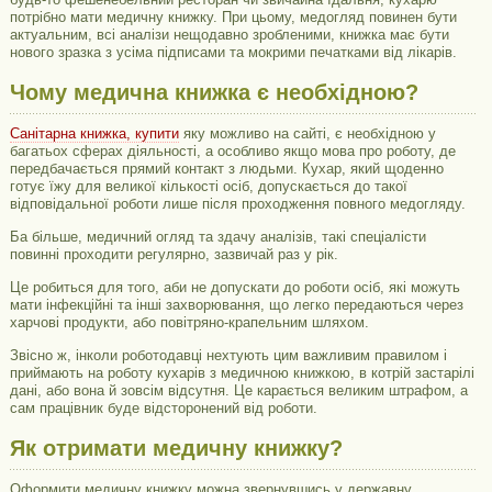
потрібно мати медичну книжку. При цьому, медогляд повинен бути
актуальним, всі аналізи нещодавно зробленими, книжка має бути
нового зразка з усіма підписами та мокрими печатками від лікарів.
Чому медична книжка є необхідною?
Санітарна книжка, купити
яку можливо на сайті, є необхідною у
багатьох сферах діяльності, а особливо якщо мова про роботу, де
передбачається прямий контакт з людьми. Кухар, який щоденно
готує їжу для великої кількості осіб, допускається до такої
відповідальної роботи лише після проходження повного медогляду.
Ба більше, медичний огляд та здачу аналізів, такі спеціалісти
повинні проходити регулярно, зазвичай раз у рік.
Це робиться для того, аби не допускати до роботи осіб, які можуть
мати інфекційні та інші захворювання, що легко передаються через
харчові продукти, або повітряно-крапельним шляхом.
Звісно ж, інколи роботодавці нехтують цим важливим правилом і
приймають на роботу кухарів з медичною книжкою, в котрій застарілі
дані, або вона й зовсім відсутня. Це карається великим штрафом, а
сам працівник буде відсторонений від роботи.
Як отримати медичну книжку?
Оформити медичну книжку можна звернувшись у державну