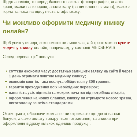
Щодо аналізів, то серед базового пакета: флюорографія, аналіз
крові, мазки на гонорею, аналіз калу (на виявлення глистів), мазок з
горла та носа на відсутність стафілококу.
Чи можливо оформити медичну книжку
онлайн?
Щоб уникнути черг, зекономити не лише час, а й гроші можна
купити
медичну книжку
онлайн, наприклад, у компанії MEDSERVIS.
Серед переваг цієї послуги:
суттєва економія часу: достатньо залишити заявку на сайті й через
1 день отримати поштою медичну книжку;
економія коштів: така послуга обійдеться у 300 гривень;
гарантія проходження всіх необхідних перевірок;
наявність усіх підписів та мокрих печаток від потрібних лікарів;
оформлення на нових бланках, книжку ви отримуєте нового зразка,
виготовлену за всіма стандартами.
Окрім цього, обираючи компанію ви отримаєте ще деякі вагомі
бонуси, а саме оплату товару після отримання, та знижки при
оформленні відразу кількох одиниць продукції.