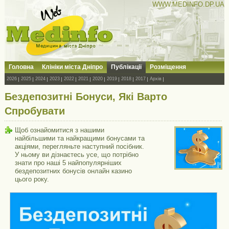
WWW.MEDINFO.DP.UA
Головна
Клініки міста Дніпро
Публікації
Розміщення
2026
2025
2024
2023
2022
2021
2020
2019
2018
2017
Архів
Бездепозитні Бонуси, Які Варто
Спробувати
Щоб ознайомитися з нашими
найбільшими та найкращими бонусами та
акціями, перегляньте наступний посібник.
У ньому ви дізнаєтесь усе, що потрібно
знати про наші 5 найпопулярніших
бездепозитних бонусів онлайн казино
цього року.