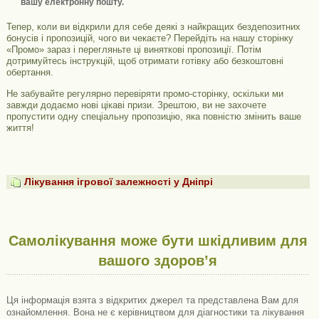
вашу електронну пошту.
Тепер, коли ви відкрили для себе деякі з найкращих бездепозитних
бонусів і пропозицій, чого ви чекаєте? Перейдіть на нашу сторінку
«Промо» зараз і перегляньте ці виняткові пропозиції. Потім
дотримуйтесь інструкцій, щоб отримати готівку або безкоштовні
обертання.
Не забувайте регулярно перевіряти промо-сторінку, оскільки ми
завжди додаємо нові цікаві призи. Зрештою, ви не захочете
пропустити одну спеціальну пропозицію, яка повністю змінить ваше
життя!
Лікування ігрової залежності у Дніпрі
Самолікування може бути шкідливим для
вашого здоров’я
Ця інформація взята з відкритих джерел та представлена ​​Вам для
ознайомлення. Вона не є керівництвом для діагностики та лікування