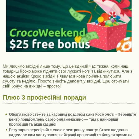
Ми любимо вихідні лише тому, що це єдиний час тижня, коли наш
товариш Кроко може підняти свої лускаті ноги та відкинутися. Але з
нашою акцією Кроко вихідні з’явилася нова причина полюбити
суботу та неділю! Просто внесіть депозит у вихідні, щоб отримати
свій бонус на вихідні – просто!
Плюс 3 професійні поради
Обов'язково стежте за касовим розділом сайт Космолот! - Перевірте
центр повідомлень свого онлайн-казино — там є найновіші
пропозиції та акції казино!
Регулярно перевіряйте свою електронну пошту: Croco щоденно
надсилає вам частування, найкращі пропозиції та бонуси прямо на