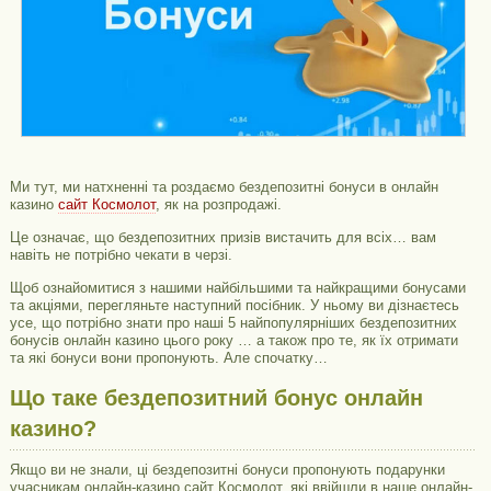
Ми тут, ми натхненні та роздаємо бездепозитні бонуси в онлайн
казино
сайт Космолот
, як на розпродажі.
Це означає, що бездепозитних призів вистачить для всіх… вам
навіть не потрібно чекати в черзі.
Щоб ознайомитися з нашими найбільшими та найкращими бонусами
та акціями, перегляньте наступний посібник. У ньому ви дізнаєтесь
усе, що потрібно знати про наші 5 найпопулярніших бездепозитних
бонусів онлайн казино цього року … а також про те, як їх отримати
та які бонуси вони пропонують. Але спочатку…
Що таке бездепозитний бонус онлайн
казино?
Якщо ви не знали, ці бездепозитні бонуси пропонують подарунки
учасникам онлайн-казино сайт Космолот, які ввійшли в наше онлайн-