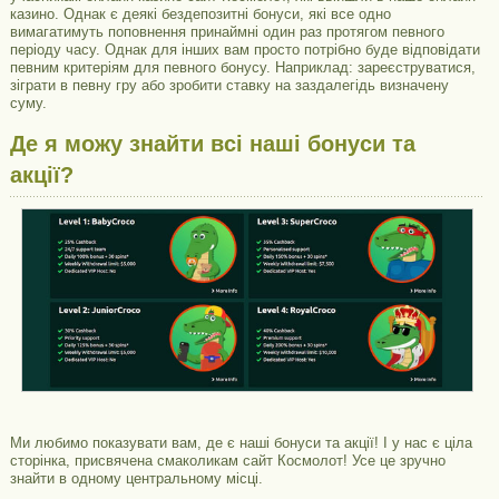
казино. Однак є деякі бездепозитні бонуси, які все одно
вимагатимуть поповнення принаймні один раз протягом певного
періоду часу. Однак для інших вам просто потрібно буде відповідати
певним критеріям для певного бонусу. Наприклад: зареєструватися,
зіграти в певну гру або зробити ставку на заздалегідь визначену
суму.
Де я можу знайти всі наші бонуси та
акції?
Ми любимо показувати вам, де є наші бонуси та акції! І у нас є ціла
сторінка, присвячена смаколикам сайт Космолот! Усе це зручно
знайти в одному центральному місці.