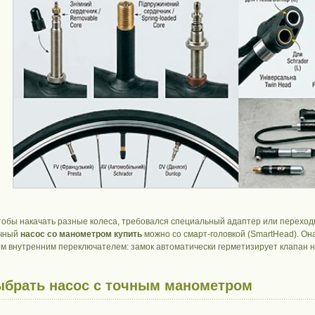
тобы накачать разные колеса, требовался специальный адаптер или переход
ичный
насос со манометром купить
можно со смарт-головкой (SmartHead). Он
м внутренним переключателем: замок автоматически герметизирует клапан нез
ыбрать насос с точным манометром