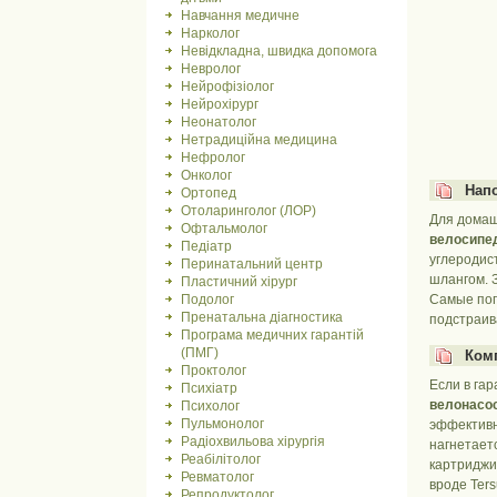
Навчання медичне
Нарколог
Невідкладна, швидка допомога
Невролог
Нейрофізіолог
Нейрохірург
Неонатолог
Нетрадиційна медицина
Нефролог
Онколог
Нап
Ортопед
Отоларинголог (ЛОР)
Для домаш
Офтальмолог
велосипе
Педіатр
углеродис
Перинатальний центр
шлангом. 
Пластичний хірург
Подолог
Самые поп
Пренатальна діагностика
подстраив
Програма медичних гарантій
(ПМГ)
Ком
Проктолог
Если в гар
Психіатр
велонасо
Психолог
Пульмонолог
эффективн
Радіохвильова хірургія
нагнетаетс
Реабілітолог
картриджи
Ревматолог
вроде Ter
Репродуктолог