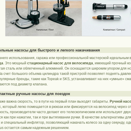
ольные насосы для быстрого и легкого накачивания
него использования, гаража или профессиональной мастерской идеальным 
да
. Это мощный
стационарный насос для велосипеда
, имеющий прочный ко
тая сталь или облегченный алюминий. Он оснащается широким упором для ног
За счет большого объема цилиндра такой пристроій позволяет поднять давле
улярные бренды, такие как Topeak и SKS, устанавливают на них «умные» сма
аются под диаметр клапана.
пактные ручные насосы для поездок
аже важна скорость, то в пути на первый план выходят габариты.
Ручной нас
с
, который легко помещается в рюкзак или фиксируется на велосипед через 
ость, производители часто делают его телескопическим или используют двух
я как при нажатии, так и при вытягивании ручки. В качестве альтернативы дл
 и специальный инфлятор, позволяющий накачать колесо за одну секунду, од
sus остается самым надежным решением.