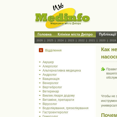
Головна
Клініки міста Дніпро
Публікації
2026
2025
2024
2023
2022
2021
2020
2019
Как н
Відділення
насос
Акушер
Алерголог
Правил
Альтернативна медицина
вашего
Андролог
обслуж
Вакцинація
Венеролог
Вертебролог
Ветеринар
Виклик лікаря додому
Чтобы не 
Витаміни, препарати
инструме
Вірусолог
универсал
Водолікування, грязелікування
Гастроентеролог
Почем
Гематолог