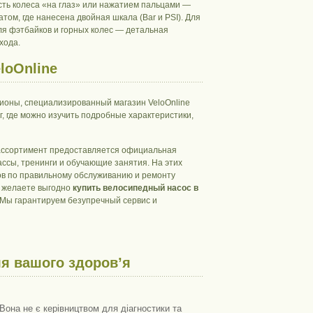
сть колеса «на глаз» или нажатием пальцами —
м, где нанесена двойная шкала (Bar и PSI). Для
ля фэтбайков и горных колес — детальная
хода.
loOnline
гионы, специализированный магазин VeloOnline
, где можно изучить подробные характеристики,
 ассортимент предоставляется официальная
ассы, тренинги и обучающие занятия. На этих
в по правильному обслуживанию и ремонту
и желаете выгодно
купить велосипедный насос в
. Мы гарантируем безупречный сервис и
я вашого здоров’я
Вона не є керівництвом для діагностики та