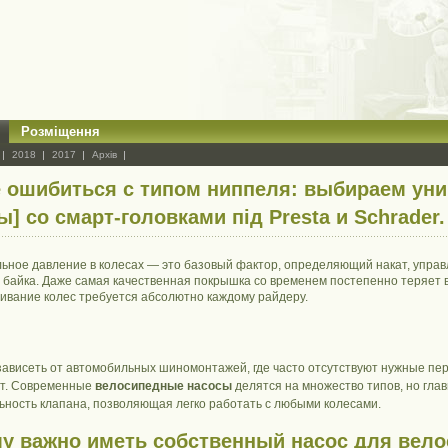
Розміщення
2018
2017
Архів
е ошибиться с типом ниппеля: выбираем ун
ы] со смарт-головками під Presta и Schrader.
ьное давление в колесах — это базовый фактор, определяющий накат, управ
 байка. Даже самая качественная покрышка со временем постепенно теряет в
ивание колес требуется абсолютно каждому райдеру.
зависеть от автомобильных шиномонтажей, где часто отсутствуют нужные пе
нт. Современные
велосипедные насосы
делятся на множество типов, но гла
ьность клапана, позволяющая легко работать с любыми колесами.
у важно иметь собственный
насос для вел