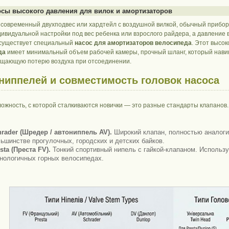
осы высокого давления для вилок и амортизаторов
с современный двухподвес или хардтейл с воздушной вилкой, обычный прибор
ивидуальной настройки под вес ребенка или взрослого райдера, а давление в
 существует специальный
насос для амортизаторов велосипеда
. Этот высо
да
имеет минимальный объем рабочей камеры, прочный шланг, который навинч
щающую потерю воздуха при отсоединении.
ниппелей и совместимость головок насоса
ложность, с которой сталкиваются новички — это разные стандарты клапанов
rader (Шредер / автониппель AV).
Широкий клапан, полностью аналоги
ьшинстве прогулочных, городских и детских байков.
sta (Преста FV).
Тонкий спортивный нипель с гайкой-клапаном. Использу
нологичных горных велосипедах.