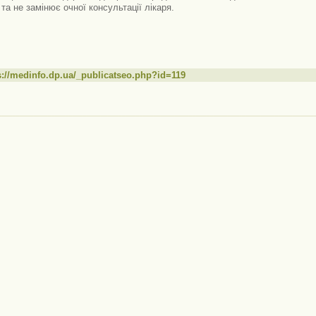
 та не замінює очної консультації лікаря.
s://medinfo.dp.ua/_publicatseo.php?id=119