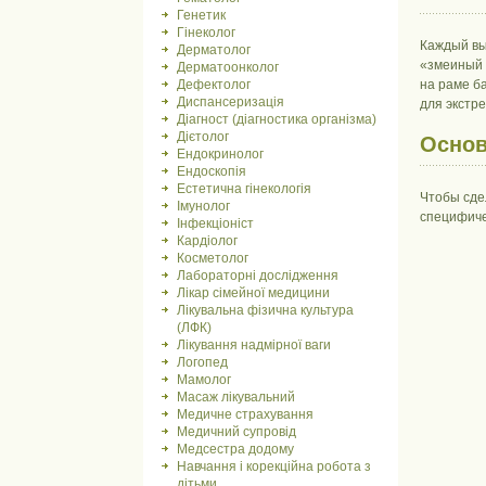
Генетик
Гінеколог
Каждый вы
Дерматолог
«змеиный 
Дерматоонколог
Дефектолог
на раме б
Диспансеризація
для экстре
Діагност (діагностика організма)
Дієтолог
Основ
Ендокринолог
Ендоскопія
Естетична гінекологія
Чтобы сде
Імунолог
специфиче
Інфекціоніст
Кардіолог
Косметолог
Лабораторні дослідження
Лікар сімейної медицини
Лікувальна фізична культура
(ЛФК)
Лікування надмірної ваги
Логопед
Мамолог
Масаж лікувальний
Медичне страхування
Медичний супровід
Медсестра додому
Навчання і корекційна робота з
дітьми