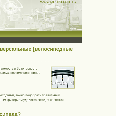
WWW.MEDINFO.DP.UA
иверсальные [велосипедные
ляемость и безопасность
оздух, поэтому регулярное
реходники, важно подобрать правильный
вным критерием удобства сегодня является
осипеда
?