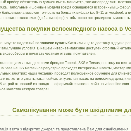
ный прибор обязательно должен иметь манометр, так как определять плотно
ибка. Напольные и шоковые модели всегда оснащаются встроенным циферблато
 байков важна высокая точность на больших цифрах (до 8–11 атмосфер), а д
а низких показателях (до 2 атмосфер), чтобы тонко контролировать мягкость 
ущества покупки велосипедного насоса в Ve
ланируете надежный
велонасос купить Киев
или ищете доставку в другие ре
 вам лучшие условия. В нашем интернет-магазине доступен огромный каталог
ь видеообзоры и почитать честные отзывы покупателей.
ся официальными дилерами брендов Topeak, SKS и Tersus, поэтому на весь
 На базе наших магазинов регулярно проходят интересные ивенты, мастер кл
льных занятиях наши механики проводят полноценное обучение для клиенто
сли вы хотите узнать, какая сейчас актуальная
насос на велосипед цена
, ил
быстрой отправкой со склада — оформляйте заказ онлайн на veloonline.com
ное качество каждого товара!
Самолікування може бути шкідливим дл
ація взята з відкритих джерел та представлена ​​Вам для ознайомлення. 