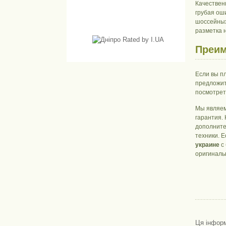
Качествен
грубая ош
шоссейных
разметка н
Преим
Если вы п
предложит
посмотрет
Мы являем
гарантия.
дополните
техники. Е
украине
с 
оригиналь
Ця інформ