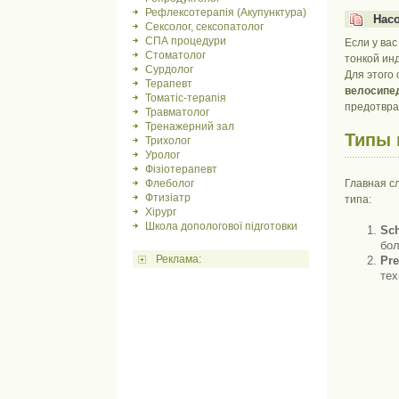
Рефлексотерапія (Акупунктура)
Нас
Сексолог, сексопатолог
СПА процедури
Если у ва
Стоматолог
тонкой инд
Сурдолог
Для этого
Терапевт
велосипе
Томатіс-терапія
предотвра
Травматолог
Тренажерний зал
Типы 
Трихолог
Уролог
Фізіотерапевт
Флеболог
Главная с
Фтизіатр
типа:
Хірург
Школа допологової підготовки
Sch
бол
Реклама:
Pre
тех