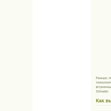
Раньше, ч
технолог
встроенны
Schrader.
Как в