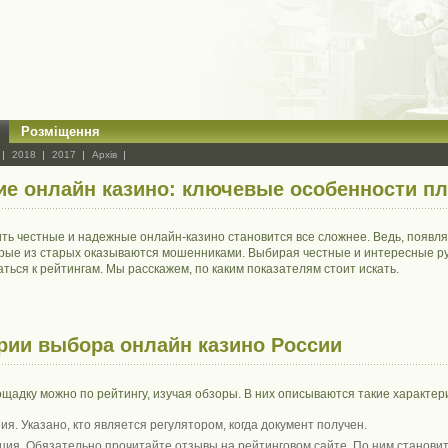
Розміщення
2018
2017
Архів
ие онлайн казино: ключевые особенности п
ть честные и надежные онлайн-казино становится все сложнее. Ведь, появл
рые из старых оказываются мошенниками. Выбирая честные и интересные ру
ться к рейтингам. Мы расскажем, по каким показателям стоит искать.
рии выбора онлайн казино России
ощадку можно по рейтингу, изучая обзоры. В них описываются такие характер
ия. Указано, кто является регулятором, когда документ получен.
ция. Обязательно прочитайте отзывы на рейтинговом сайте. По ним становитс