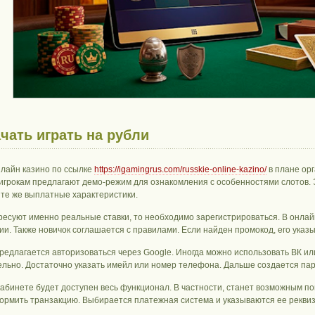
ачать играть на рубли
нлайн казино по ссылке
https://igamingrus.com/russkie-online-kazino/
в плане ор
 игрокам предлагают демо-режим для ознакомления с особенностями слотов. 
 те же выплатные характеристики.
ресуют именно реальные ставки, то необходимо зарегистрироваться. В онлай
и. Также новичок соглашается с правилами. Если найден промокод, его указ
предлагается авторизоваться через Google. Иногда можно использовать ВК и
ельно. Достаточно указать имейл или номер телефона. Дальше создается пар
кабинете будет доступен весь функционал. В частности, станет возможным по
формить транзакцию. Выбирается платежная система и указываются ее реквиз