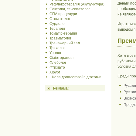
Деньги по
Рефлексотерапія (Акупунктура)
необходим
Сексолог, сексопатолог
СПА процедури
не являют
Стоматолог
Сурдолог
Играть мо
Терапевт
выводом п
Томатіс-терапія
Травматолог
Преим
Тренажерний зал
Трихолог
Уролог
Хотя в се
Фізіотерапевт
рубежом и
Флеболог
условия д
Фтизіатр
Хірург
Среди проч
Школа допологової підготовки
Русско
Реклама:
Русско
Возмож
Предла