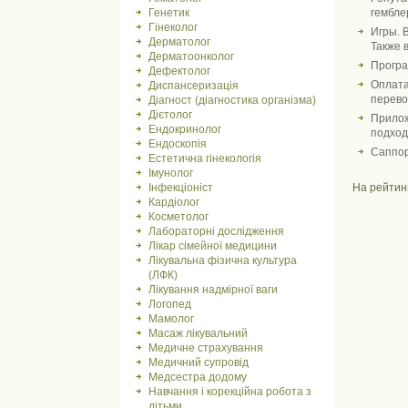
Генетик
гембле
Гінеколог
Игры. 
Дерматолог
Также 
Дерматоонколог
Програ
Дефектолог
Оплата
Диспансеризація
перево
Діагност (діагностика організма)
Дієтолог
Прилож
Ендокринолог
подход
Ендоскопія
Саппор
Естетична гінекологія
Імунолог
Інфекціоніст
На рейтин
Кардіолог
Косметолог
Лабораторні дослідження
Лікар сімейної медицини
Лікувальна фізична культура
(ЛФК)
Лікування надмірної ваги
Логопед
Мамолог
Масаж лікувальний
Медичне страхування
Медичний супровід
Медсестра додому
Навчання і корекційна робота з
дітьми