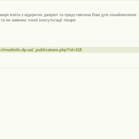
ація взята з відкритих джерел та представлена ​​Вам для ознайомлення. 
 та не замінює очної консультації лікаря.
s://medinfo.dp.ua/_publicatseo.php?id=118