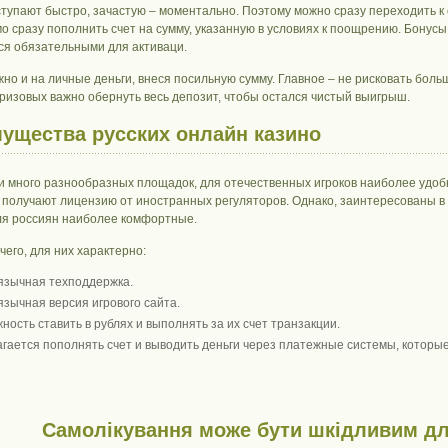
ступают быстро, зачастую – моментально. Поэтому можно сразу переходить к 
о сразу пополнить счет на сумму, указанную в условиях к поощрению. Бонусы
ся обязательными для активаци.
жно и на личные деньги, внеся посильную сумму. Главное – не рисковать бол
ризовых важно обернуть весь депозит, чтобы остался чистый выигрыш.
ущества русских онлайн казино
ти много разнообразных площадок, для отечественных игроков наиболее удоб
 получают лицензию от иностранных регуляторов. Однако, заинтересованы в
ля россиян наиболее комфортные.
его, для них характерно:
язычная техподдержка.
язычная версия игрового сайта.
ность ставить в рублях и выполнять за их счет транзакции.
гается пополнять счет и выводить деньги через платежные системы, которы
Самолікування може бути шкідливим дл