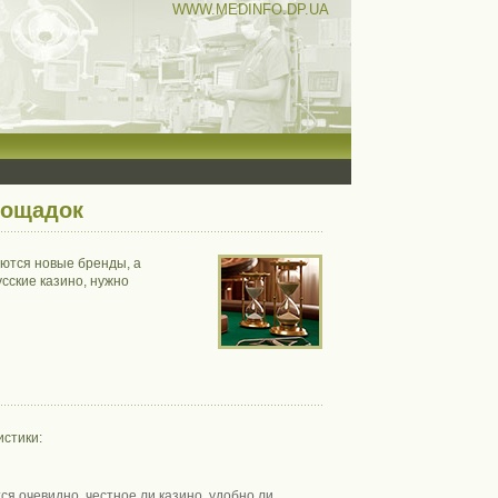
WWW.MEDINFO.DP.UA
лощадок
яются новые бренды, а
сские казино, нужно
истики:
я очевидно, честное ли казино, удобно ли