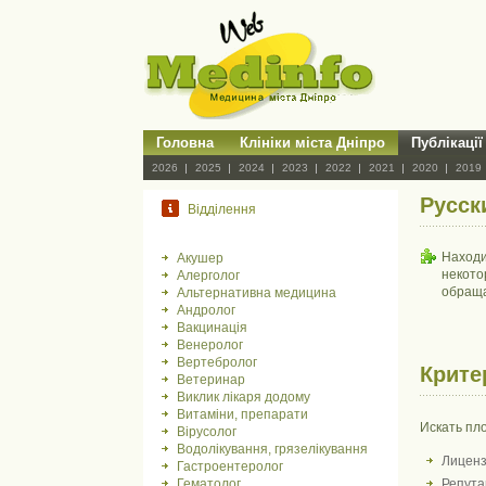
Головна
Клініки міста Дніпро
Публікації
2026
2025
2024
2023
2022
2021
2020
2019
Русск
Відділення
Находи
Акушер
некото
Алерголог
обраща
Альтернативна медицина
Андролог
Вакцинація
Венеролог
Вертебролог
Крите
Ветеринар
Виклик лікаря додому
Витаміни, препарати
Искать пл
Вірусолог
Водолікування, грязелікування
Лиценз
Гастроентеролог
Гематолог
Репута