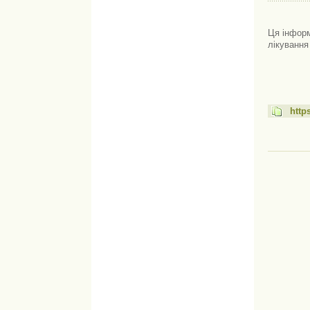
Ця інформ
лікування
http