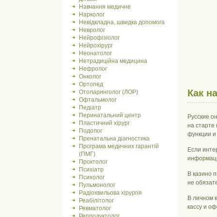
Навчання медичне
Нарколог
Невідкладна, швидка допомога
Невролог
Нейрофізіолог
Нейрохірург
Неонатолог
Нетрадиційна медицина
Нефролог
Онколог
Ортопед
Как н
Отоларинголог (ЛОР)
Офтальмолог
Педіатр
Перинатальний центр
Русские о
Пластичний хірург
на старте
Подолог
функции и
Пренатальна діагностика
Програма медичних гарантій
Если инте
(ПМГ)
информаци
Проктолог
Психіатр
В казино 
Психолог
не обязат
Пульмонолог
Радіохвильова хірургія
В личном 
Реабілітолог
кассу и о
Ревматолог
Репродуктолог