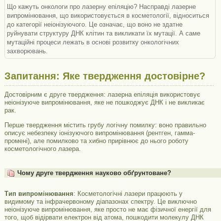
Що кажуть онкологи про лазерну епіляцію? Насправді лазерне
випромінювання, що використовується в косметології, відноситься
до категорії неіонізуючого. Це означає, що воно не здатне
руйнувати структуру ДНК клітин та викликати їх мутації. А саме
мутаційні процеси лежать в основі розвитку онкологічних
захворювань.
Запитання: Яке твердження достовірне?
Достовірним є друге твердження: лазерна епіляція використовує
неіонізуюче випромінювання, яке не пошкоджує ДНК і не викликає
рак.
Перше твердження містить грубу логічну помилку: воно правильно
описує небезпеку іонізуючого випромінювання (рентген, гамма-
промені), але помилково та хибно прирівнює до нього роботу
косметологічного лазера.
Чому друге твердження науково обґрунтоване?
Тип випромінювання
: Косметологічні лазери працюють у
видимому та інфрачервоному діапазонах спектру. Це виключно
неіонізуюче випромінювання, яке просто не має фізичної енергії для
того, щоб відірвати електрон від атома, пошкодити молекулу ДНК