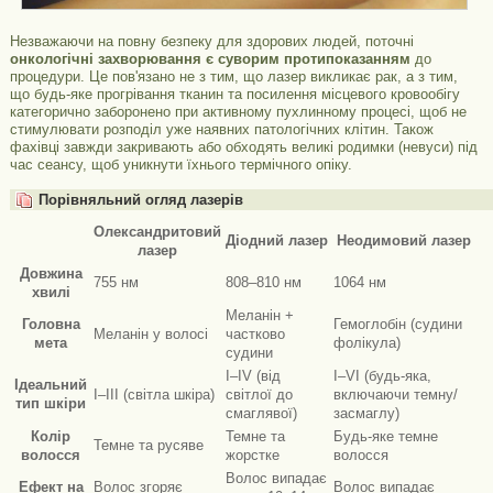
Незважаючи на повну безпеку для здорових людей, поточні
онкологічні захворювання є суворим протипоказанням
до
процедури. Це пов'язано не з тим, що лазер викликає рак, а з тим,
що будь-яке прогрівання тканин та посилення місцевого кровообігу
категорично заборонено при активному пухлинному процесі, щоб не
стимулювати розподіл уже наявних патологічних клітин. Також
фахівці завжди закривають або обходять великі родимки (невуси) під
час сеансу, щоб уникнути їхнього термічного опіку.
Порівняльний огляд лазерів
Олександритовий
Діодний лазер
Неодимовий лазер
лазер
Довжина
755 нм
808–810 нм
1064 нм
хвилі
Меланін +
Головна
Гемоглобін (судини
Меланін у волосі
частково
мета
фолікула)
судини
I–IV (від
I–VI (будь-яка,
Ідеальний
I–III (світла шкіра)
світлої до
включаючи темну/
тип шкіри
смаглявої)
засмаглу)
Колір
Темне та
Будь-яке темне
Темне та русяве
волосся
жорстке
волосся
Волос випадає
Ефект на
Волос згоряє
Волос випадає