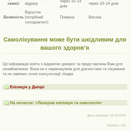
через 10–14
сеансі
відразу
через 10–14 днів
днів
Відчутна
Болючість
(потрібний
Помірна
Висока
холодоагент)
Самолікування може бути шкідливим для
вашого здоров’я
Ця інформація взята з відкритих джерел та представлена ​​Вам для
ознайомлення. Вона не є керівництвом для діагностики та лікування
та не замінює очної консультації лікаря.
Епіляція у Дніпрі
На початок: «Лазерна епіляція та онкологія»
Дата публікації: 25.06.2026
Statistics: 161