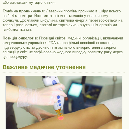
або викликати мутацію клітин.
Глибина проникнення
: Лазерний промінь проникає в шкіру всього
на 1–4 міліметри. Його мета - пігмент меланін у волосяному
фолікулі. Досягаючи цибулини, світлова енергія перетворюється на
тепло і розсіюється, взагалі не торкаючись внутрішніх органів чи
глибоких тканин.
Позиція онкологів
: Провідні світові медичні організації, включаючи
американське управління FDA та профільні асоціації онкологів,
підтверджують: за десятиліття активного використання лазерної
епіляції у світі не зафіксовано жодного випадку розвитку раку через
цю процедуру.
Важливе медичне уточнення