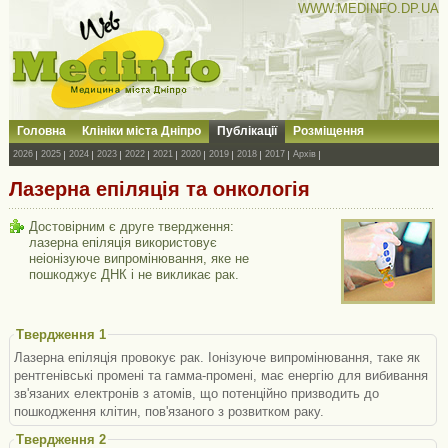
WWW.MEDINFO.DP.UA
Головна
Клініки міста Дніпро
Публікації
Розміщення
2026
2025
2024
2023
2022
2021
2020
2019
2018
2017
Архів
Лазерна епіляція та онкологія
Достовірним є друге твердження:
лазерна епіляція використовує
неіонізуюче випромінювання, яке не
пошкоджує ДНК і не викликає рак.
Твердження 1
Лазерна епіляція провокує рак. Іонізуюче випромінювання, таке як
рентгенівські промені та гамма-промені, має енергію для вибивання
зв'язаних електронів з атомів, що потенційно призводить до
пошкодження клітин, пов'язаного з розвитком раку.
Твердження 2