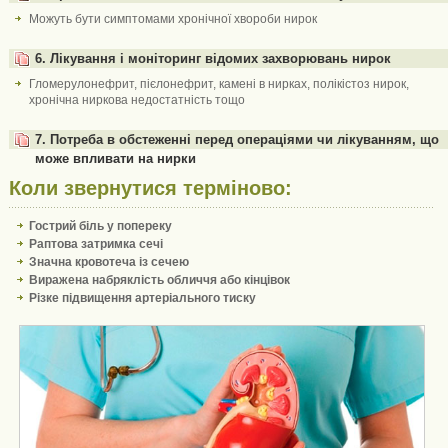
Можуть бути симптомами хронічної хвороби нирок
6. Лікування і моніторинг відомих захворювань нирок
Гломерулонефрит, пієлонефрит, камені в нирках, полікістоз нирок,
хронічна ниркова недостатність тощо
7. Потреба в обстеженні перед операціями чи лікуванням, що
може впливати на нирки
Коли звернутися терміново:
Гострий біль у попереку
Раптова затримка сечі
Значна кровотеча із сечею
Виражена набряклість обличчя або кінцівок
Різке підвищення артеріального тиску