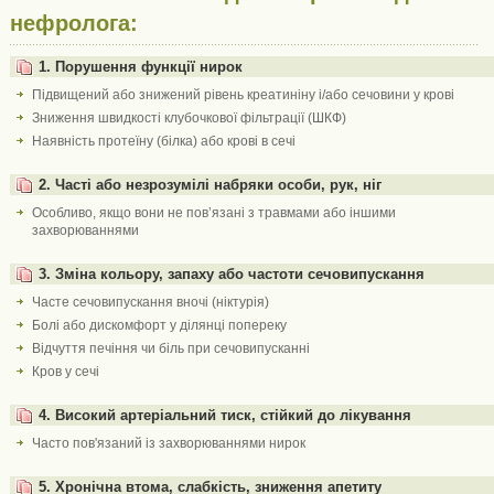
нефролога:
1. Порушення функції нирок
Підвищений або знижений рівень креатиніну і/або сечовини у крові
Зниження швидкості клубочкової фільтрації (ШКФ)
Наявність протеїну (білка) або крові в сечі
2. Часті або незрозумілі набряки особи, рук, ніг
Особливо, якщо вони не пов’язані з травмами або іншими
захворюваннями
3. Зміна кольору, запаху або частоти сечовипускання
Часте сечовипускання вночі (ніктурія)
Болі або дискомфорт у ділянці попереку
Відчуття печіння чи біль при сечовипусканні
Кров у сечі
4. Високий артеріальний тиск, стійкий до лікування
Часто пов'язаний із захворюваннями нирок
5. Хронічна втома, слабкість, зниження апетиту