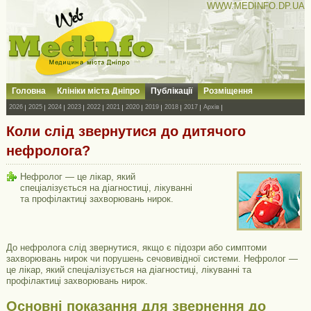
WWW.MEDINFO.DP.UA
Головна
Клініки міста Дніпро
Публікації
Розміщення
2026
2025
2024
2023
2022
2021
2020
2019
2018
2017
Архів
Коли слід звернутися до дитячого
нефролога?
Нефролог — це лікар, який
спеціалізується на діагностиці, лікуванні
та профілактиці захворювань нирок.
До нефролога слід звернутися, якщо є підозри або симптоми
захворювань нирок чи порушень сечовивідної системи. Нефролог —
це лікар, який спеціалізується на діагностиці, лікуванні та
профілактиці захворювань нирок.
Основні показання для звернення до