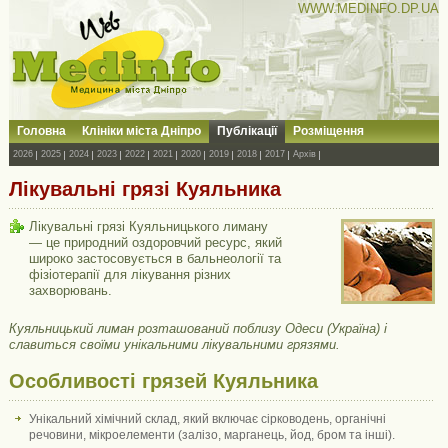
WWW.MEDINFO.DP.UA
Головна
Клініки міста Дніпро
Публікації
Розміщення
2026
2025
2024
2023
2022
2021
2020
2019
2018
2017
Архів
Лікувальні грязі Куяльника
Лікувальні грязі Куяльницького лиману
— це природний оздоровчий ресурс, який
широко застосовується в бальнеології та
фізіотерапії для лікування різних
захворювань.
Куяльницький лиман розташований поблизу Одеси (Україна) і
славиться своїми унікальними лікувальними грязями.
Особливості грязей Куяльника
Унікальний хімічний склад, який включає сірководень, органічні
речовини, мікроелементи (залізо, марганець, йод, бром та інші).