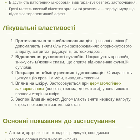
Відсутність патогенних мікроорганізмів гарантує безпеку застосування.
Грязі містять високий відсоток органічної речовини — торфу і мулу, що
підсилює терапевтичний ефект.
Лікувальні властивості
Протизапальна та знеболювальна дія
. Грязьові аплікації
допомагають зняти біль при захворюваннях опорно-рухового
апарату, артритах, радикуліті, остеохондрозі.
Відновлення рухливості суглобів
. Покращують кровообіг,
знижують м’язовий спазм, що сприяє відновленню функцій
суглобів.
Покращення обміну речовин і детоксикація
. Стимулюють
циркуляцію крові і лімфи, виводять токсини.
Вплив на шкіру
. Застосовуються при
дерматологічних
захворюваннях
(псоріаз, екзема, дерматити), уповільнюють
процеси старіння шкіри.
Заспокійливий ефект
. Допомагають зняти нервову напругу,
стрес і покращити загальний стан.
Основні показання до застосування
Артрити, артрози, остеохондроз, радикуліт, спондильоз.
Хвороби органів руху (миозит, бурсит).