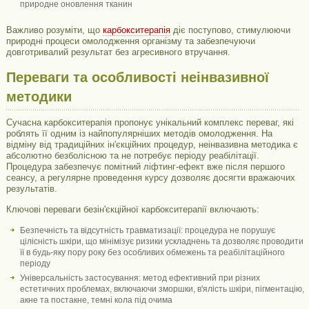
природне оновлення тканин
Важливо розуміти, що
карбокситерапія
діє поступово, стимулюючи
природні процеси омолодження організму та забезпечуючи
довготривалий результат без агресивного втручання.
Переваги та особливості неінвазивної
методики
Сучасна карбокситерапія пропонує унікальний комплекс переваг, які
роблять її одним із найпопулярніших методів омолодження. На
відміну від традиційних ін'єкційних процедур, неінвазивна методика є
абсолютно безболісною та не потребує періоду реабілітації.
Процедура забезпечує помітний ліфтинг-ефект вже після першого
сеансу, а регулярне проведення курсу дозволяє досягти вражаючих
результатів.
Ключові переваги безін'єкційної карбокситерапії включають:
Безпечність та відсутність травматизації: процедура не порушує
цілісність шкіри, що мінімізує ризики ускладнень та дозволяє проводити
її в будь-яку пору року без особливих обмежень та реабілітаційного
періоду
Універсальність застосування: метод ефективний при різних
естетичних проблемах, включаючи зморшки, в'ялість шкіри, пігментацію,
акне та постакне, темні кола під очима