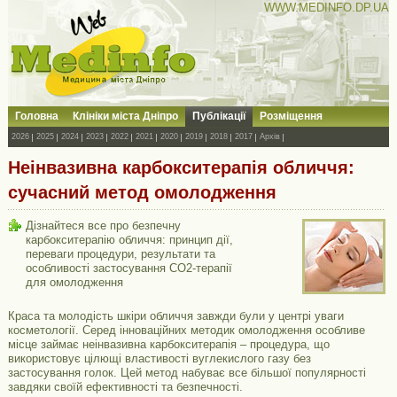
WWW.MEDINFO.DP.UA
Головна
Клініки міста Дніпро
Публікації
Розміщення
2026
2025
2024
2023
2022
2021
2020
2019
2018
2017
Архів
Неінвазивна карбокситерапія обличчя:
сучасний метод омолодження
Дізнайтеся все про безпечну
карбокситерапію обличчя: принцип дії,
переваги процедури, результати та
особливості застосування CO2-терапії
для омолодження
Краса та молодість шкіри обличчя завжди були у центрі уваги
косметології. Серед інноваційних методик омолодження особливе
місце займає неінвазивна карбокситерапія – процедура, що
використовує цілющі властивості вуглекислого газу без
застосування голок. Цей метод набуває все більшої популярності
завдяки своїй ефективності та безпечності.