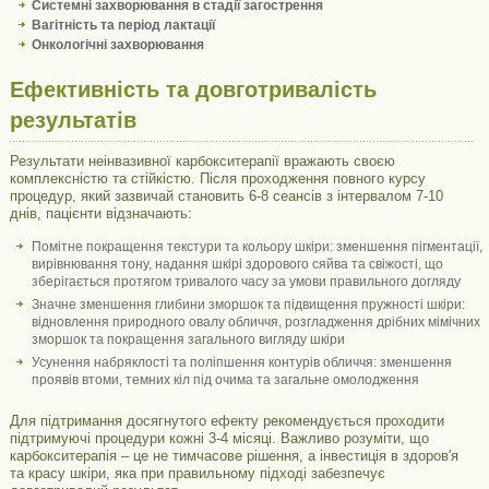
Системні захворювання в стадії загострення
Вагітність та період лактації
Онкологічні захворювання
Ефективність та довготривалість
результатів
Результати неінвазивної карбокситерапії вражають своєю
комплексністю та стійкістю. Після проходження повного курсу
процедур, який зазвичай становить 6-8 сеансів з інтервалом 7-10
днів, пацієнти відзначають:
Помітне покращення текстури та кольору шкіри: зменшення пігментації,
вирівнювання тону, надання шкірі здорового сяйва та свіжості, що
зберігається протягом тривалого часу за умови правильного догляду
Значне зменшення глибини зморшок та підвищення пружності шкіри:
відновлення природного овалу обличчя, розгладження дрібних мімічних
зморшок та покращення загального вигляду шкіри
Усунення набряклості та поліпшення контурів обличчя: зменшення
проявів втоми, темних кіл під очима та загальне омолодження
Для підтримання досягнутого ефекту рекомендується проходити
підтримуючі процедури кожні 3-4 місяці. Важливо розуміти, що
карбокситерапія – це не тимчасове рішення, а інвестиція в здоров'я
та красу шкіри, яка при правильному підході забезпечує