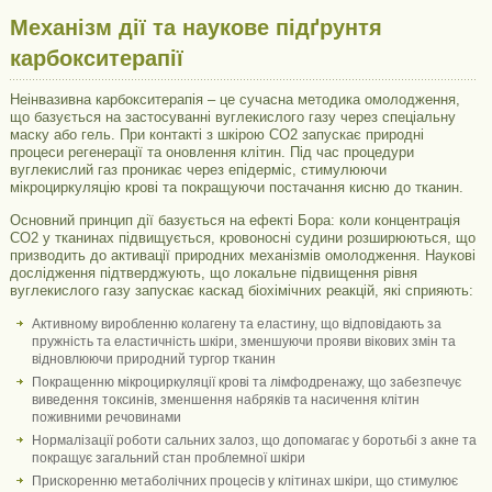
Механізм дії та наукове підґрунтя
карбокситерапії
Неінвазивна карбокситерапія – це сучасна методика омолодження,
що базується на застосуванні вуглекислого газу через спеціальну
маску або гель. При контакті з шкірою CO2 запускає природні
процеси регенерації та оновлення клітин. Під час процедури
вуглекислий газ проникає через епідерміс, стимулюючи
мікроциркуляцію крові та покращуючи постачання кисню до тканин.
Основний принцип дії базується на ефекті Бора: коли концентрація
CO2 у тканинах підвищується, кровоносні судини розширюються, що
призводить до активації природних механізмів омолодження. Наукові
дослідження підтверджують, що локальне підвищення рівня
вуглекислого газу запускає каскад біохімічних реакцій, які сприяють:
Активному виробленню колагену та еластину, що відповідають за
пружність та еластичність шкіри, зменшуючи прояви вікових змін та
відновлюючи природний тургор тканин
Покращенню мікроциркуляції крові та лімфодренажу, що забезпечує
виведення токсинів, зменшення набряків та насичення клітин
поживними речовинами
Нормалізації роботи сальних залоз, що допомагає у боротьбі з акне та
покращує загальний стан проблемної шкіри
Прискоренню метаболічних процесів у клітинах шкіри, що стимулює