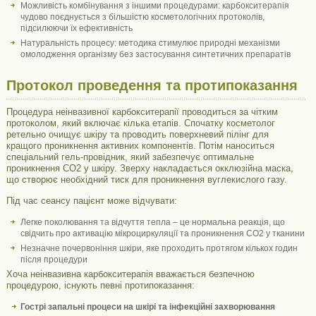
Можливість комбінування з іншими процедурами: карбокситерапія
чудово поєднується з більшістю косметологічних протоколів,
підсилюючи їх ефективність
Натуральність процесу: методика стимулює природні механізми
омолодження організму без застосування синтетичних препаратів
Протокол проведення та протипоказання
Процедура неінвазивної карбокситерапії проводиться за чітким
протоколом, який включає кілька етапів. Спочатку косметолог
ретельно очищує шкіру та проводить поверхневий пілінг для
кращого проникнення активних компонентів. Потім наноситься
спеціальний гель-провідник, який забезпечує оптимальне
проникнення CO2 у шкіру. Зверху накладається окклюзійна маска,
що створює необхідний тиск для проникнення вуглекислого газу.
Під час сеансу пацієнт може відчувати:
Легке поколювання та відчуття тепла – це нормальна реакція, що
свідчить про активацію мікроциркуляції та проникнення CO2 у тканини
Незначне почервоніння шкіри, яке проходить протягом кількох годин
після процедури
Хоча неінвазивна карбокситерапія вважається безпечною
процедурою, існують певні протипоказання:
Гострі запальні процеси на шкірі та інфекційні захворювання