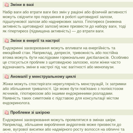
Зміни в вазі
Набір ваги або втрати ваги без змін у раціоні або фізичній активності
можуть свідчити про порушення в роботі щитовидної залози,
підшлункової залози або надниркових залоз. Гіпотиреоз (знижена
активність щитовидної залози) може призвести до набору ваги, тоді
як гіпертиреоз (підвищена активність) — до втрати ваги.
Зміни в енергії та настрої
Ендокринні захворювання можуть впливати на енергійність та
емоційний стан. Наприклад, депресія, тривожність або постійна
втома можуть бути наслідками гормональних дисбалансів. Особливо
це стосується проблем з щитовидною залозою, коли жінки часто
відзначають зміни в настрої під час вагітності або менопаузи.
Аномалії у менструальному циклі
Жінки можуть спостерігати нерегулярність менструацій, їх затримки
або збільшення тривалості. Це може бути пов'язано з полікістозом
яєчників, гіпотиреозом або іншими ендокринними розладами.
Наявність таких симптомів є підставою для консультації містом
ендокринолога.
Проблеми зі шкірою
Ендокринні захворювання можуть проявлятися в змінах шкіри.
Наприклад, збільшене вироблення андрогенів може призвести до
акне, вугрової висипки або надмірного росту волосся на обличчі та