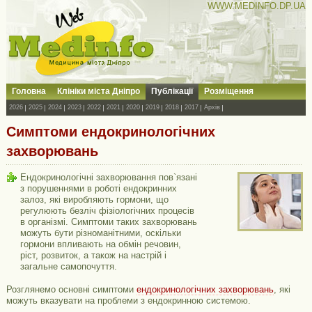
WWW.MEDINFO.DP.UA
Головна
Клініки міста Дніпро
Публікації
Розміщення
2026
2025
2024
2023
2022
2021
2020
2019
2018
2017
Архів
Симптоми ендокринологічних
захворювань
Ендокринологічні захворювання пов`язані
з порушеннями в роботі ендокринних
залоз, які виробляють гормони, що
регулюють безліч фізіологічних процесів
в організмі. Симптоми таких захворювань
можуть бути різноманітними, оскільки
гормони впливають на обмін речовин,
ріст, розвиток, а також на настрій і
загальне самопочуття.
Розглянемо основні симптоми
ендокринологічних захворювань
, які
можуть вказувати на проблеми з ендокринною системою.