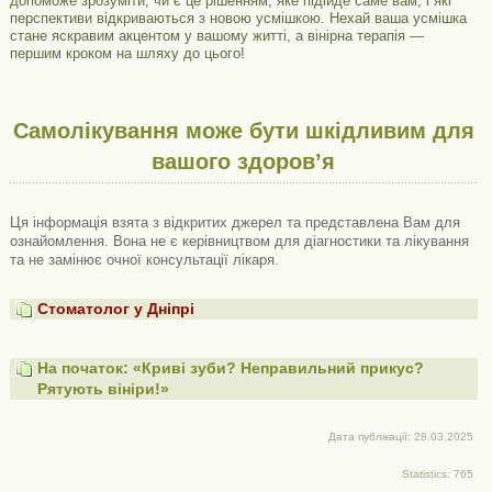
допоможе зрозуміти, чи є це рішенням, яке підійде саме вам, і які
перспективи відкриваються з новою усмішкою. Нехай ваша усмішка
стане яскравим акцентом у вашому житті, а вінірна терапія —
першим кроком на шляху до цього!
Самолікування може бути шкідливим для
вашого здоров’я
Ця інформація взята з відкритих джерел та представлена ​​Вам для
ознайомлення. Вона не є керівництвом для діагностики та лікування
та не замінює очної консультації лікаря.
Стоматолог у Дніпрі
На початок: «Криві зуби? Неправильний прикус?
Рятують вініри!»
Дата публікації: 28.03.2025
Statistics: 765