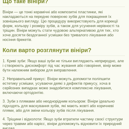
Що таке вініри?
Вініри — це тонкі керамічні або композитні пластинки, які
накладаються на передню поверхню зубів для покращення їх
зовнішнього вигляду. Цю процедуру використовують для корекції
форм, кольору і розміру зубів, а також для усунення нерівності та
тріщин. Вініри можуть стати чудовою альтернативою для тих, хто
хоче досягти бездоганної усмішки без тривалого лікування або
носіння брекетів.
Коли варто розглянути вініри?
1. Криві зуби: Якщо ваші зуби не тільки виглядають неприродно, але
і створюють дискомфорт під час жування або говоріння, вінір може
бути належним вибором для виправлення.
2. Неправильний прикус: Вініри можуть допомогти поліпшити
естетику усмішки, усуваючи деякі з дефектів прикусу, хоча в
серйозних випадках може знадобитися комплексне лікування,
включаючи ортодонтію.
3. Зуби з плямами або неоднорідним кольором: Вініри ідеально
підходять для маскування зубів, які мають жовті або коричневі
плями, або для зміни кольору зубів після лікування.
4. Тріщини і відколоти: Якщо зуби втратили частину своєї структури
через травми або карієс, вініри допоможуть відновити їх природний
вигляд.