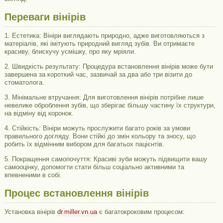
Переваги вінірів
1. Естетика: Вініри виглядають природно, адже виготовляються з
матеріалів, які імітують природний вигляд зубів. Ви отримаєте
красиву, блискучу усмішку, про яку мріяли.
2. Швидкість результату: Процедура встановлення вінірів може бути
завершена за короткий час, зазвичай за два або три візити до
стоматолога.
3. Мінімальне втручання: Для виготовлення вінірів потрібне лише
невелике оброблення зубів, що зберігає більшу частину їх структури,
на відміну від коронок.
4. Стійкість: Вініри можуть прослужити багато років за умови
правильного догляду. Вони стійкі до змін кольору та зносу, що
робить їх відмінним вибором для багатьох пацієнтів.
5. Покращення самопочуття: Красиві зуби можуть підвищити вашу
самооцінку, допомогти стати більш соціально активними та
впевненими в собі.
Процес встановлення вінірів
Установка вінірів
dr.miller.vn.ua
є багатокроковим процесом: