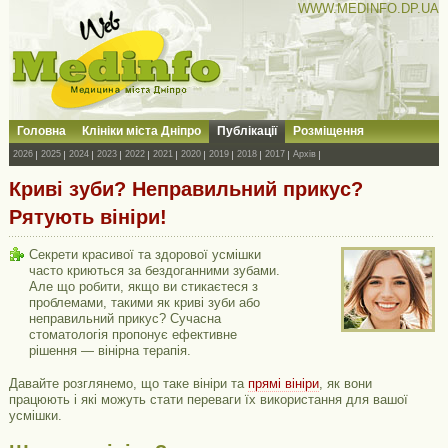
WWW.MEDINFO.DP.UA
Головна
Клініки міста Дніпро
Публікації
Розміщення
2026
2025
2024
2023
2022
2021
2020
2019
2018
2017
Архів
Криві зуби? Неправильний прикус?
Рятують вініри!
Секрети красивої та здорової усмішки
часто криються за бездоганними зубами.
Але що робити, якщо ви стикаєтеся з
проблемами, такими як криві зуби або
неправильний прикус? Сучасна
стоматологія пропонує ефективне
рішення — вінірна терапія.
Давайте розглянемо, що таке вініри та
прямі вініри
, як вони
працюють і які можуть стати переваги їх використання для вашої
усмішки.