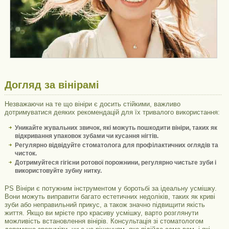
Догляд за вінірамі
Незважаючи на те що вініри є досить стійкими, важливо
дотримуватися деяких рекомендацій для їх тривалого використання:
Уникайте жувальних звичок, які можуть пошкодити вініри, таких як
відкривання упаковок зубами чи кусання нігтів.
Регулярно відвідуйте стоматолога для профілактичних оглядів та
чисток.
Дотримуйтеся гігієни ротової порожнини, регулярно чистьте зуби і
використовуйте зубну нитку.
PS Вініри є потужним інструментом у боротьбі за ідеальну усмішку.
Вони можуть виправити багато естетичних недоліків, таких як криві
зуби або неправильний прикус, а також значно підвищити якість
життя. Якщо ви мрієте про красиву усмішку, варто розглянути
можливість встановлення вінірів. Консультація зі стоматологом