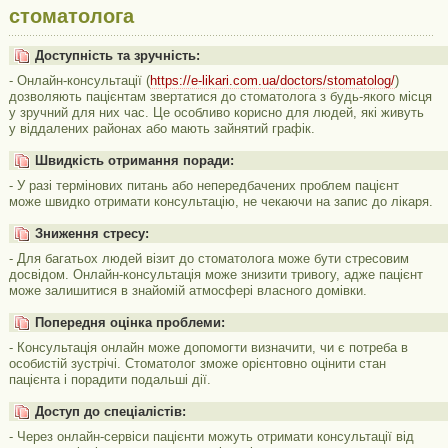
стоматолога
Доступність та зручність:
- Онлайн-консультації (
https://e-likari.com.ua/doctors/stomatolog/
)
дозволяють пацієнтам звертатися до стоматолога з будь-якого місця
у зручний для них час. Це особливо корисно для людей, які живуть
у віддалених районах або мають зайнятий графік.
Швидкість отримання поради:
- У разі термінових питань або непередбачених проблем пацієнт
може швидко отримати консультацію, не чекаючи на запис до лікаря.
Зниження стресу:
- Для багатьох людей візит до стоматолога може бути стресовим
досвідом. Онлайн-консультація може знизити тривогу, адже пацієнт
може залишитися в знайомій атмосфері власного домівки.
Попередня оцінка проблеми:
- Консультація онлайн може допомогти визначити, чи є потреба в
особистій зустрічі. Стоматолог зможе орієнтовно оцінити стан
пацієнта і порадити подальші дії.
Доступ до спеціалістів:
- Через онлайн-сервіси пацієнти можуть отримати консультації від