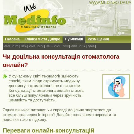
WWW.MEDINFO.DP.UA
Головна
Клініки міста Дніпро
Публікації
Розміщення
2026
2025
2024
2023
2022
2021
2020
2019
2018
2017
Архів
Чи доцільна консультація стоматолога
онлайн?
У сучасному світі технології змінюють
спосіб, яким люди отримують медичну
допомогу, і стоматологія не є винятком.
Консультації стоматолога онлайн стають
все більш популярними через зручність,
швидкість та доступність.
Однак виникає питання: чи справді доцільно звертатися до
стоматолога через Інтернет? Давайте розглянемо переваги та
недоліки такого підходу.
Переваги онлайн-консультацій