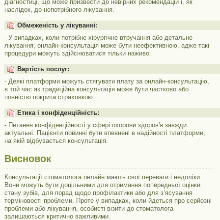
діагностиці, що може призвести до невірних рекомендацій і, як
наслідок, до непотрібного лікування.
Обмеженість у лікуванні:
- У випадках, коли потрібне хірургічне втручання або детальне
лікування, онлайн-консультація може бути неефективною, адже такі
процедури можуть здійснюватися тільки наживо.
Вартість послуг:
- Деякі платформи можуть стягувати плату за онлайн-консультацію,
в той час як традиційна консультація може бути частково або
повністю покрита страховкою.
Етика і конфіденційність:
- Питання конфіденційності у сфері охорони здоров'я завжди
актуальні. Пацієнти повинні бути впевнені в надійності платформи,
на якій відбувається консультація.
Висновок
Консультації стоматолога онлайн мають свої переваги і недоліки.
Вони можуть бути доцільними для отримання попередньої оцінки
стану зубів, для порад щодо профілактики або для з’ясування
терміновості проблеми. Проте у випадках, коли йдеться про серйозні
проблеми або лікування, особисті візити до стоматолога
залишаються критично важливими.