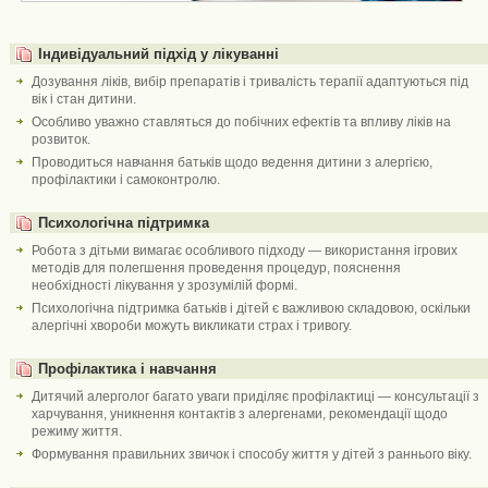
Індивідуальний підхід у лікуванні
Дозування ліків, вибір препаратів і тривалість терапії адаптуються під
вік і стан дитини.
Особливо уважно ставляться до побічних ефектів та впливу ліків на
розвиток.
Проводиться навчання батьків щодо ведення дитини з алергією,
профілактики і самоконтролю.
Психологічна підтримка
Робота з дітьми вимагає особливого підходу — використання ігрових
методів для полегшення проведення процедур, пояснення
необхідності лікування у зрозумілій формі.
Психологічна підтримка батьків і дітей є важливою складовою, оскільки
алергічні хвороби можуть викликати страх і тривогу.
Профілактика і навчання
Дитячий алерголог багато уваги приділяє профілактиці — консультації з
харчування, уникнення контактів з алергенами, рекомендації щодо
режиму життя.
Формування правильних звичок і способу життя у дітей з раннього віку.