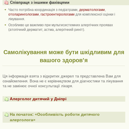
Співпраця з іншими фахівцями
Часто потрібна координація з педіатрами,
дерматологами
,
отоларингологами
,
гастроентерологами
для комплексної оцінки і
лікування.
Особливо це важливо при мультисистемних алергічних проявах
(атопічний дерматит, астма, алергічний риніт).
Самолікування може бути шкідливим для
вашого здоров’я
Ця інформація взята з відкритих джерел та представлена ​​Вам для
ознайомлення. Вона не є керівництвом для діагностики та лікування
та не замінює очної консультації лікаря.
Алерголог дитячий у Дніпрі
На початок: «Особливість роботи дитячого
алерголога»