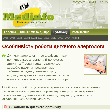
WWW.MEDINFO.DP.UA
Головна
Клініки міста Дніпро
Публікації
Розміщення
2026
2025
2024
2023
2022
2021
2020
2019
2018
2017
Архів
Особливість роботи дитячого алерголога
Дитячий алерголог — це фахівець, який
не лише лікує алергію, а й допомагає
дитині та її родині адаптуватися до
хвороби, навчити профілактиці,
забезпечує індивідуальний підхід
відповідно до віку і стану дитини, а також
піклується про її психологічний комфорт.
Особливості роботи дитячого алерголога пов’язані з унікальними
характеристиками дитячого організму, специфікою алергічних
захворювань у дітей та особливим підходом до діагностики і
лікування. Ось основні моменти:
Унікальність дитячого організму