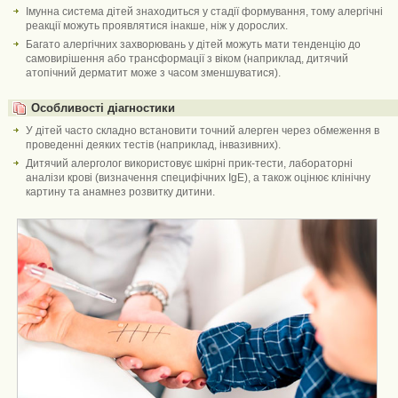
Імунна система дітей знаходиться у стадії формування, тому алергічні
реакції можуть проявлятися інакше, ніж у дорослих.
Багато алергічних захворювань у дітей можуть мати тенденцію до
самовирішення або трансформації з віком (наприклад, дитячий
атопічний дерматит може з часом зменшуватися).
Особливості діагностики
У дітей часто складно встановити точний алерген через обмеження в
проведенні деяких тестів (наприклад, інвазивних).
Дитячий алерголог використовує шкірні прик-тести, лабораторні
аналізи крові (визначення специфічних IgE), а також оцінює клінічну
картину та анамнез розвитку дитини.