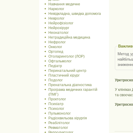
Навчання медичне
Нарколог
Невідкладна, швидка допомога
Невролог
Нейрофізіолог
Нейрохірург
Неонатолог
Нетрадиційна медицина
Нефролог
Важлив
Онколог
Ортопед
Метод ур
Отоларинголог (ЛОР)
найбільш
Офтальмолог
зниження
Педіатр
Перинатальний центр
Пластичний хірург
Подолог
Уретроско
Пренатальна діагностика
Програма медичних гарантій
У клініках
(ПМГ)
та своєчас
Проктолог
Психіатр
Уретроско
Психолог
Пульмонолог
Радіохвильова хірургія
Реабілітолог
Ревматолог
Репродуктолог