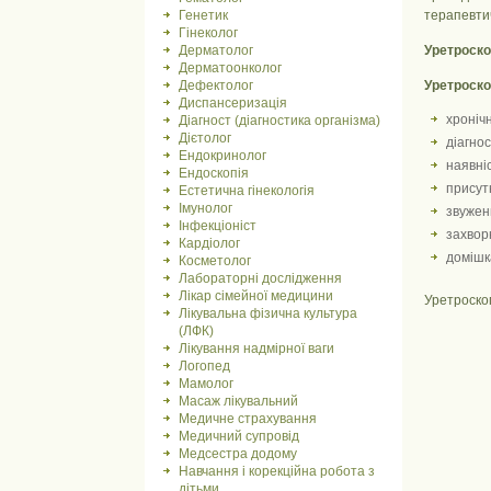
Генетик
терапевтич
Гінеколог
Дерматолог
Уретроско
Дерматоонколог
Дефектолог
Уретроско
Диспансеризація
хроніч
Діагност (діагностика організма)
Дієтолог
діагно
Ендокринолог
наявні
Ендоскопія
присутн
Естетична гінекологія
Імунолог
звужен
Інфекціоніст
захвор
Кардіолог
домішка
Косметолог
Лабораторні дослідження
Лікар сімейної медицини
Уретроско
Лікувальна фізична культура
(ЛФК)
Лікування надмірної ваги
Логопед
Мамолог
Масаж лікувальний
Медичне страхування
Медичний супровід
Медсестра додому
Навчання і корекційна робота з
дітьми