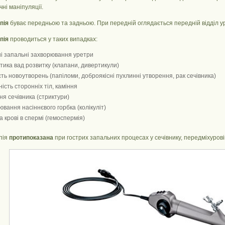
ні маніпуляції.
пія
буває передньою та задньою. При передній оглядається передній відділ уре
пія
проводиться у таких випадках:
ні запальні захворювання уретри
стика вад розвитку (клапани, дивертикули)
сть новоутворень (папіломи, доброякісні пухлинні утворення, рак сечівника)
ість сторонніх тіл, каміння
ня сечівника (стриктури)
ювання насіннєвого горбка (колікуліт)
 крові в спермі (гемоспермія)
пія
протипоказана
при гострих запальних процесах у сечівнику, передміхуровій