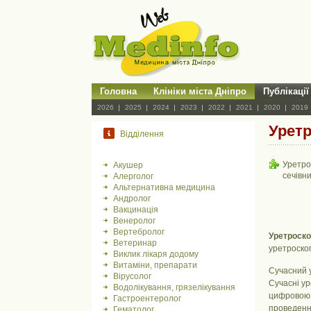
Головна
Клініки міста Дніпро
Публікації
2026
2025
2024
2023
2022
2021
2020
2019
Уретр
Відділення
Уретрос
Акушер
сечівн
Алерголог
Альтернативна медицина
Андролог
Вакцинація
Венеролог
Вертебролог
Уретроско
Ветеринар
уретроско
Виклик лікаря додому
Витаміни, препарати
Сучасний у
Вірусолог
Сучасні ур
Водолікування, грязелікування
цифровою 
Гастроентеролог
проведення
Гематолог