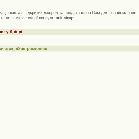
ація взята з відкритих джерел та представлена ​​Вам для ознайомлення. 
 та не замінює очної консультації лікаря.
ог у Дніпрі
очаток: «Уретроскопія»