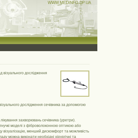
WWW.MEDINFO.DP.UA
тод візуального дослідження
д візуального дослідження сечівника за допомогою
лікування захворювань сечівника (уретри).
 гнучкі моделі з фіброволоконною оптикою або
 візуалізацію, менший дискомфорт та можливість
аду можна виконати необхідні хірургічні та