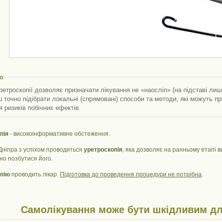
о
етроскопії дозволяє призначати лікування не «наосліп» (на підставі лиш
 точно підібрати локальні (спрямовані) способи та методи, які можуть п
 ризиків побічних ефектів.
пія
- високоінформативне обстеження.
 Дніпра з успіхом проводиться
уретроскопія
, яка дозволяє на ранньому етапі 
но позбутися його.
пію
проводить лікар.
Підготовка до проведення процедури не потрібна
.
Самолікування може бути шкідливим дл