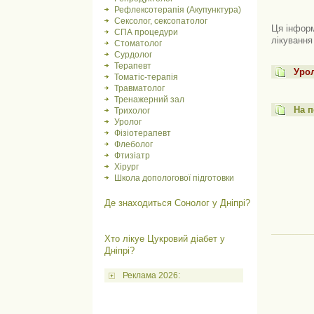
Рефлексотерапія (Акупунктура)
Сексолог, сексопатолог
Ця інформ
СПА процедури
лікування
Стоматолог
Сурдолог
Терапевт
Урол
Томатіс-терапія
Травматолог
Тренажерний зал
На п
Трихолог
Уролог
Фізіотерапевт
Флеболог
Фтизіатр
Хірург
Школа допологової підготовки
Де знаходиться Сонолог у Дніпрі?
Хто лікуе Цукровий діабет у
Дніпрі?
Реклама 2026: