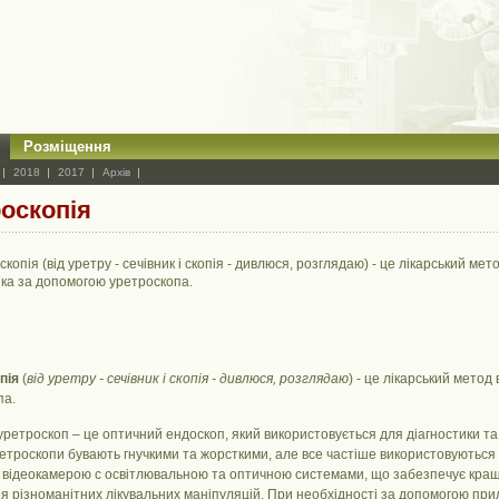
Розміщення
2018
2017
Архів
оскопія
копія (від уретру - сечівник і скопія - дивлюся, розглядаю) - це лікарський ме
ика за допомогою уретроскопа.
пія
(
від уретру - сечівник і скопія - дивлюся, розглядаю
) - це лікарський мето
па.
ретроскоп – це оптичний ендоскоп, який використовується для діагностики та 
етроскопи бувають гнучкими та жорсткими, але все частіше використовуються
відеокамерою с освітлювальною та оптичною системами, що забезпечує кращу
 різноманітних лікувальних маніпуляцій. При необхідності за допомогою прил