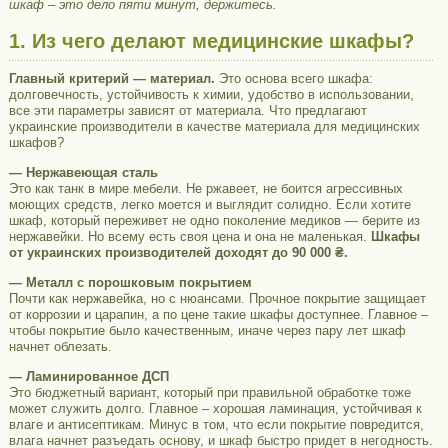
шкаф – это дело пяти минут, держитесь.
1. Из чего делают медицинские шкафы?
Главный критерий — материал.
Это основа всего шкафа:
долговечность, устойчивость к химии, удобство в использовании,
все эти параметры зависят от материала. Что предлагают
украинские производители в качестве материала для медицинских
шкафов?
— Нержавеющая сталь
Это как танк в мире мебели. Не ржавеет, не боится агрессивных
моющих средств, легко моется и выглядит солидно. Если хотите
шкаф, который переживет не одно поколение медиков — берите из
нержавейки. Но всему есть своя цена и она не маленькая.
Шкафы
от украинских производителей доходят до 90 000 ₴.
— Металл с порошковым покрытием
Почти как нержавейка, но с нюансами. Прочное покрытие защищает
от коррозии и царапин, а по цене такие шкафы доступнее. Главное –
чтобы покрытие было качественным, иначе через пару лет шкаф
начнет облезать.
— Ламинированное ДСП
Это бюджетный вариант, который при правильной обработке тоже
может служить долго. Главное – хорошая ламинация, устойчивая к
влаге и антисептикам. Минус в том, что если покрытие повредится,
влага начнет разъедать основу, и шкаф быстро придет в негодность.