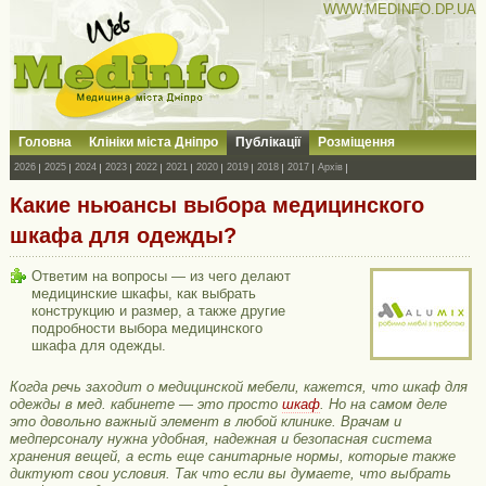
WWW.MEDINFO.DP.UA
Головна
Клініки міста Дніпро
Публікації
Розміщення
2026
2025
2024
2023
2022
2021
2020
2019
2018
2017
Архів
Какие ньюансы выбора медицинского
шкафа для одежды?
Ответим на вопросы — из чего делают
медицинские шкафы, как выбрать
конструкцию и размер, а также другие
подробности выбора медицинского
шкафа для одежды.
Когда речь заходит о медицинской мебели, кажется, что шкаф для
одежды в мед. кабинете — это просто
шкаф
. Но на самом деле
это довольно важный элемент в любой клинике. Врачам и
медперсоналу нужна удобная, надежная и безопасная система
хранения вещей, а есть еще санитарные нормы, которые также
диктуют свои условия. Так что если вы думаете, что выбрать