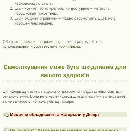
нержавеющую сталь.
Если хотите что-то крепкое, но доступное – металл с
порошковым покрытием.
Если бюджет ограничен – можно рассмотреть ДСП, но с
хорошей ламинацией.
Обратите внимание на размеры, вентиляцию, удобство
использования и соответствие нормативам.
Самолікування може бути шкідливим для
вашого здоров’я
Ця інформація взята з відкритих джерел та представлена ​​Вам для
ознайомлення. Вона не є керівництвом для діагностики та лікування
та не замінює очної консультації лікаря.
Медичне обладнання та матеріали у Дніпрі
На початок: «Какие ньюансы выбора медицинского