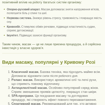
позитивний вплив на роботу багатьох систем організму:
Опорно-руховий апарат.
Масаж допомагає зняти напруження м’язів,
полегшити біль у спині та шиї.
Нервова система.
Знижує рівень стресу, тривожність і покращує якість
сну.
Кровообіг.
Стимулює обмін речовин, підвищує еластичність судин,
сприяє детоксикації.
Імунітет.
Підвищує захисні функції організму.
Таким чином, масаж — це не лише приємна процедура, а й серйозна
інвестиція у власне здоров’я.
Види масажу, популярні у Кривому Розі
Класичний масаж.
Базова техніка, яка підходить майже всім.
Допомагає відновити сили після робочого дня.
Релакс масаж.
Використовує ароматичні олії та легкі рухи,
що сприяють повному відпочинку.
Антицелюлітний масаж.
Особливо популярний серед жінок.
Сприяє зменшенню проявів целюліту, покращує стан шкіри.
SPA-програми.
Це поєднання масажу та доглядових
процедур, які створюють ефект повного перезавантаження.
Спортивний масаж.
Рекомендований для тих, хто активно