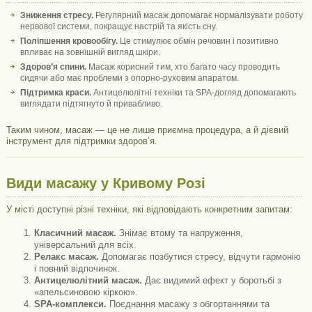
Зниження стресу.
Регулярний масаж допомагає нормалізувати роботу
нервової системи, покращує настрій та якість сну.
Поліпшення кровообігу.
Це стимулює обмін речовин і позитивно
впливає на зовнішній вигляд шкіри.
Здоров’я спини.
Масаж корисний тим, хто багато часу проводить
сидячи або має проблеми з опорно-руховим апаратом.
Підтримка краси.
Антицелюлітні техніки та SPA-догляд допомагають
виглядати підтягнуто й привабливо.
Таким чином, масаж — це не лише приємна процедура, а й дієвий
інструмент для підтримки здоров’я.
Види масажу у Кривому Розі
У місті доступні різні техніки, які відповідають конкретним запитам:
Класичний масаж.
Знімає втому та напруження,
універсальний для всіх.
Релакс масаж.
Допомагає позбутися стресу, відчути гармонію
і повний відпочинок.
Антицелюлітний масаж.
Дає видимий ефект у боротьбі з
«апельсиновою кіркою».
SPA-комплекси.
Поєднання масажу з обгортаннями та