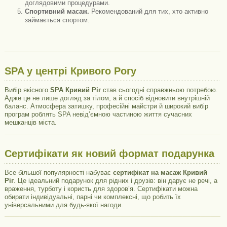
доглядовими процедурами.
Спортивний масаж.
Рекомендований для тих, хто активно
займається спортом.
SPA у центрі Кривого Рогу
Вибір якісного
SPA Кривий Ріг
став сьогодні справжньою потребою.
Адже це не лише догляд за тілом, а й спосіб відновити внутрішній
баланс. Атмосфера затишку, професійні майстри й широкий вибір
програм роблять SPA невід’ємною частиною життя сучасних
мешканців міста.
Сертифікати як новий формат подарунка
Все більшої популярності набуває
сертифікат на масаж Кривий
Ріг
. Це ідеальний подарунок для рідних і друзів: він дарує не речі, а
враження, турботу і користь для здоров’я. Сертифікати можна
обирати індивідуальні, парні чи комплексні, що робить їх
універсальними для будь-якої нагоди.