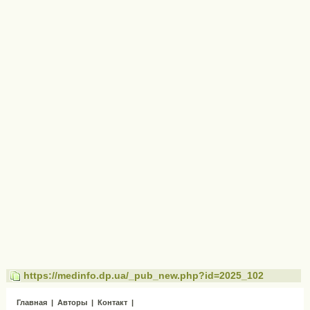
https://medinfo.dp.ua/_pub_new.php?id=2025_102
Главная
|
Авторы
|
Контакт
|