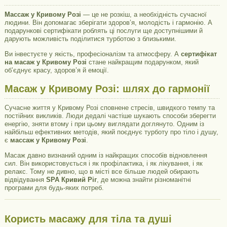
Массаж у Кривому Розі
— це не розкіш, а необхідність сучасної
людини. Він допомагає зберігати здоров’я, молодість і гармонію. А
подарункові сертифікати роблять ці послуги ще доступнішими й
дарують можливість поділитися турботою з близькими.
Ви інвестуєте у якість, професіоналізм та атмосферу. А
сертифікат
на масаж у Кривому Розі
стане найкращим подарунком, який
об’єднує красу, здоров’я й емоції.
Масаж у Кривому Розі: шлях до гармонії
Сучасне життя у Кривому Розі сповнене стресів, швидкого темпу та
постійних викликів. Люди дедалі частіше шукають способи зберегти
енергію, зняти втому і при цьому виглядати доглянуто. Одним із
найбільш ефективних методів, який поєднує турботу про тіло і душу,
є
массаж у Кривому Розі
.
Масаж давно визнаний одним із найкращих способів відновлення
сил. Він використовується і як профілактика, і як лікування, і як
релакс. Тому не дивно, що в місті все більше людей обирають
відвідування
SPA Кривий Ріг
, де можна знайти різноманітні
програми для будь-яких потреб.
Користь масажу для тіла та душі