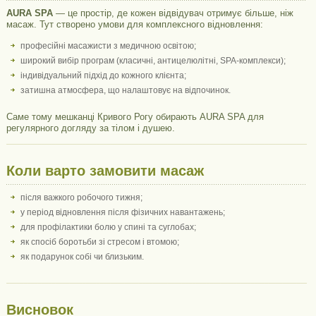
AURA SPA
— це простір, де кожен відвідувач отримує більше, ніж
масаж. Тут створено умови для комплексного відновлення:
професійні масажисти з медичною освітою;
широкий вибір програм (класичні, антицелюлітні, SPA-комплекси);
індивідуальний підхід до кожного клієнта;
затишна атмосфера, що налаштовує на відпочинок.
Саме тому мешканці Кривого Рогу обирають AURA SPA для
регулярного догляду за тілом і душею.
Коли варто замовити масаж
після важкого робочого тижня;
у період відновлення після фізичних навантажень;
для профілактики болю у спині та суглобах;
як спосіб боротьби зі стресом і втомою;
як подарунок собі чи близьким.
Висновок