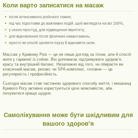
Коли варто записатися на масаж
після інтенсивного робочого тижня;
під час підготовки до важливих подій, щоб виглядати на всі 100%;
у сезон простуд, для підвищення імунітету;
для відновлення після фізичних навантажень;
просто як спосіб зробити паузу й відновити сили.
Массаж у Кривому Розі — це не лише догляд за тілом, але й спосіб
жити у гармонії із собою. Він допомагає підтримувати здоров’я,
красу та внутрішній баланс. Незалежно від того, чи обираєте ви
класичний масаж, релакс чи SPA-комплекс, головне — це
регулярність і професійність.
Сьогодні масаж став частиною здорового способу життя, і мешканці
Кривого Рогу активно користуються цією можливістю, аби
почуватися краще щодня.
Самолікування може бути шкідливим для
вашого здоров’я