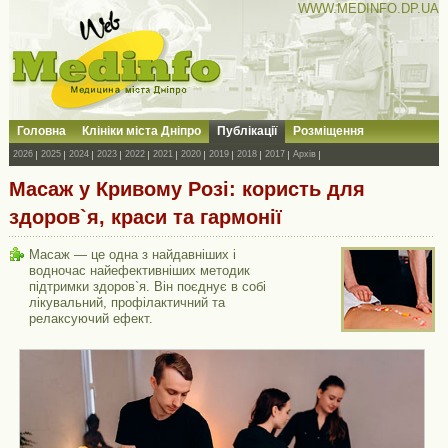
WWW.MEDINFO.DP.UA
Головна
Клініки міста Дніпро
Публікації
Розміщення
2026
2025
2024
2023
2022
2021
2020
2019
2018
2017
Архів
Масаж у Кривому Розі: користь для
здоров`я, краси та гармонії
Масаж — це одна з найдавніших і
водночас найефективніших методик
підтримки здоров`я. Він поєднує в собі
лікувальний, профілактичний та
релаксуючий ефект.