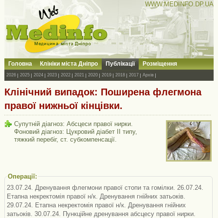
WWW.MEDINFO.DP.UA
Головна
Клініки міста Дніпро
Публікації
Розміщення
2026
2025
2024
2023
2022
2021
2020
2019
2018
2017
Архів
Клінічний випадок: Поширена флегмона
правої нижньої кінцівки.
Супутній діагноз: Абсцеси правої нирки.
Фоновий діагноз: Цукровий діабет ІІ типу,
тяжкий перебіг, ст. субкомпенсації.
Операції:
23.07.24. Дренування флегмони правої стопи та гомілки. 26.07.24.
Етапна некректомія правої н/к. Дренування гнійних затьоків.
29.07.24. Етапна некректомія правої н/к. Дренування гнійних
затьоків. 30.07.24. Пункційне дренування абсцесу правої нирки.