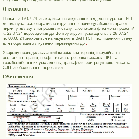
Лікування:
Пацієнт з 19.07.24. знаходився на лікуванні в відділенні урології №1,
де планувалось оперативне втручання з приводу абсцесів правої
нирки, у зв’язку з погіршенням стану та ознаками флегмони правої н/
к, 22.07.24 переведений до Центру хірургії ускладнень. З 29.07.24.
по 08.08.24 знаходився на лікуванні в ВАІТ ГСП, поліпшенням стану
для подальшого лікування переведений до
.
Хворому проводилась антибактеріальна терапія, інфузійна та
реологічна терапія, профілактика стресових виразок ШКТ та
тромбоемболічних ускладнень, трансфузія еритроцитарної маси та
СЗП, знеболювання, перев’язки.
Обстеження: