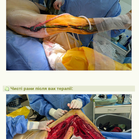
Чисті рани після вак терапії: