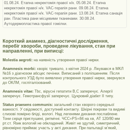
01.08.24. Етапна некректомія правої н/к. 05.08.24. Етапна
некректомія правої н/к. VAC-терапія рани. 09.08.24. Етапна
некректомія правої н/к. VAC-терапія рани. 13.08.24. Етапна санація
ран. Пластика рани місцевими тканинами. 30.08.24.
Аутодермопластика правої гомілки.
Короткий анамнез, діагностичні дослідження,
перебіг хвороби, проведене лікування, стан при
направленні, при виписці:
Molestia aegroti:
на наявність утворення правої нирки.
Anamnesis morbi:
хворіє тривало, з квітня 2024 р. Лікувався в МКЛ
№16 з діагнозом абсцес печінки. Виписаний з поліпшенням. Після
контрольного УЗД було виявлено утворення правої нирки, звернувся
до ОКЛМ, госпіталізований.
Anamnesis vitae:
Tbc, вірусні гепатити В,С заперечує. Алергії
заперечує. Гемотрансфузії заперечує. Цукровий діабет ІІ типу.
Status praesens communis:
загальний стан хворого середньої
важкості. У свідомості, доступний контакту. Шкірні покрови та видимі
слизові помірно бліді, вологі. Над легенями дихання послаблене.
Тони серця приглушені, ритмічні. ЧСС=PS=84 на хв, АТ 120/80 мм
рт.ст. Язик вологий не обкладений. Живіт не здутий, симетричний,
рівномірно приймає участь у акті дихання. При пальпації м’який,