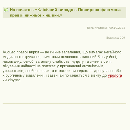
На початок: «Клінічний випадок: Поширена флегмона
правої нижньої кінцівки.»
Дата публікації: 09.10.2024
Statistics: 299
Абсцес правої нирки — це гнійне запалення, що вимагає негайного
медичного втручання; симптоми включають сильний біль у боці,
лихоманку, озноб, загальну слабкість, нудоту та зміни в сечі;
лікування найчастіше полягає у призначенні антибіотиків,
уросептиків, знеболюючих, а в тяжких випадках — дренуванні або
хірургічному видаленні, і зазвичай починається з візиту до
уролога
чи хірурга.