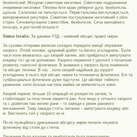
безболісний. Міхурові симптоми негативні. Симптоми подразнення
очеревини негативні. Печінка біля краю реберної дуги, безболісна,
щільна. Селезінка не пальпується. Перистальтика вислуховується,
випорожнення регулярні. Симптом постукування негативний з обох
сторін. Сечовипускання самостійне, безболісне. Сеча звичайного
кольору, в достатній кількості.
Status localis:
За даними УЗД – наявний абсцес правої нирки.
За сухими літерами виписки складно передати емоції лікування
хворого. Літній чоловік, цукровий діабет та багато ускладнень. Були
часи коли вважалось що хворий загине, або прийдеться ампутувати
кінцівку та і це не допоможе. Хворого перевели з урології з початком
розвитку гнилісної флегмони. В анамнезі у хворого була пневмонія
та абсцес печінки. В час , коли хворий надійшов до хірургії
ускладнень в нього був абсцес нирки та починаюча флегмона. Епі та
субфасциальні флегмони дуже підступні. Це айсберг гнійного
ураження, коли більша частина майже не виявляється зовні.
Хворий переніс більше 10 операцій по розкриттю затіків, їх
стабілізацію та пластичне закриття ран. Але якщо у літнього хворого
та с діабетом такі великі рани – то завжди є ризик ранового
виснаження. Тому завжди стоїть питання – ампутувати кінцівку або
ні. Вистачить сил у хворого чи ні.
Після пункційного дренування абсцесу нирки почали лікувати
флегмону від стопи до стегна.
Лікування було вдалим та реабілітація була повноцінною.