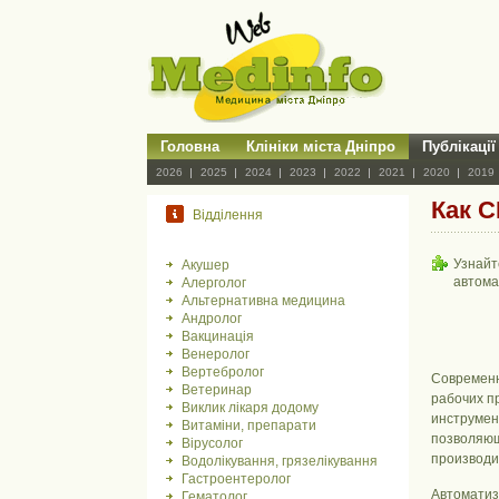
Головна
Клініки міста Дніпро
Публікації
2026
2025
2024
2023
2022
2021
2020
2019
Как 
Відділення
Узнайт
Акушер
автома
Алерголог
Альтернативна медицина
Андролог
Вакцинація
Венеролог
Вертебролог
Современн
Ветеринар
рабочих п
Виклик лікаря додому
инструмен
Витаміни, препарати
позволяющ
Вірусолог
производи
Водолікування, грязелікування
Гастроентеролог
Автоматиз
Гематолог