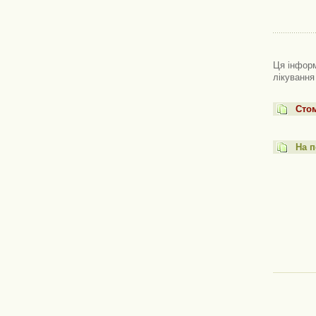
Ця інформ
лікування
Стом
На п