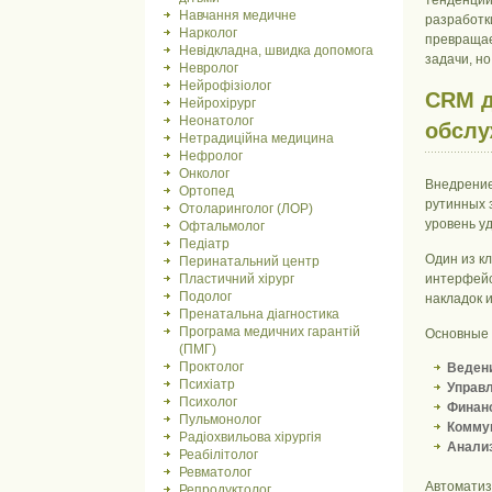
тенденции
Навчання медичне
разработк
Нарколог
превращае
Невідкладна, швидка допомога
задачи, н
Невролог
Нейрофізіолог
CRM д
Нейрохірург
Неонатолог
обслу
Нетрадиційна медицина
Нефролог
Онколог
Внедрение
Ортопед
рутинных 
Отоларинголог (ЛОР)
уровень у
Офтальмолог
Педіатр
Один из к
Перинатальний центр
Пластичний хірург
интерфейс
Подолог
накладок 
Пренатальна діагностика
Програма медичних гарантій
Основные 
(ПМГ)
Проктолог
Ведени
Психіатр
Управл
Психолог
Финанс
Пульмонолог
Коммун
Радіохвильова хірургія
Анали
Реабілітолог
Ревматолог
Автоматиз
Репродуктолог