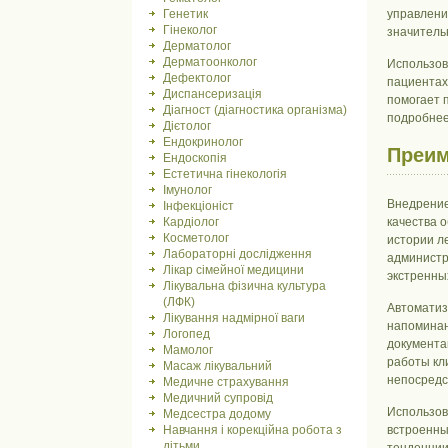
Генетик
управлени
Гінеколог
значитель
Дерматолог
Дерматоонколог
Использов
Дефектолог
пациентах
Диспансеризація
помогает 
Діагност (діагностика організма)
подробнее
Дієтолог
Ендокринолог
Преим
Ендоскопія
Естетична гінекологія
Імунолог
Внедрение
Інфекціоніст
Кардіолог
качества 
Косметолог
истории л
Лабораторні дослідження
администр
Лікар сімейної медицини
экстренны
Лікувальна фізична культура
(ЛФК)
Автоматиз
Лікування надмірної ваги
напоминан
Логопед
документа
Мамолог
работы кл
Масаж лікувальний
непосредс
Медичне страхування
Медичний супровід
Использов
Медсестра додому
Навчання і корекційна робота з
встроенны
дітьми