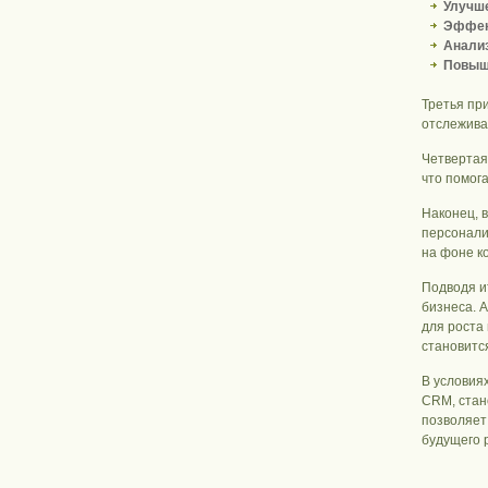
Улучше
Эффект
Анализ
Повыше
Третья пр
отслежива
Четвертая
что помог
Наконец, 
персонали
на фоне к
Подводя и
бизнеса. 
для роста
становитс
В условия
CRM, стан
позволяет
будущего 