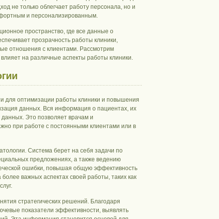
од не только облегчает работу персонала, но и
омфортным и персонализированным.
ионное пространство, где все данные о
еспечивает прозрачность работы клиники,
ные отношения с клиентами. Рассмотрим
 влияет на различные аспекты работы клиники.
огии
ти для оптимизации работы клиники и повышения
зация данных. Вся информация о пациентах, их
 данных. Это позволяет врачам и
жно при работе с постоянными клиентами или в
тологии. Система берет на себя задачи по
ециальных предложениях, а также ведению
овеческой ошибки, повышая общую эффективность
 более важных аспектах своей работы, таких как
луг.
нятия стратегических решений. Благодаря
лючевые показатели эффективности, выявлять