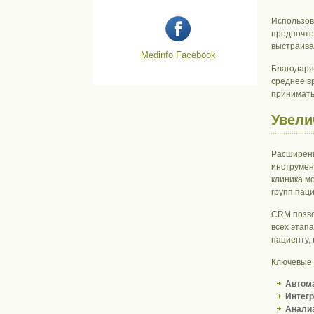
Использов
предпочте
выстраива
Medinfo Facebook
Благодаря
среднее в
принимать
Увели
Расширени
инструмен
клиника м
групп пац
CRM позво
всех этап
пациенту,
Ключевые 
Автома
Интегр
Анализ