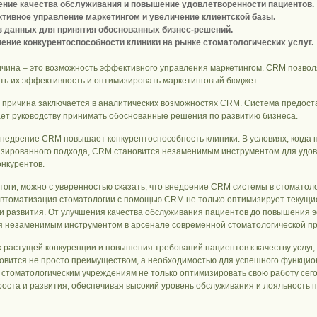
ние качества обслуживания и повышение удовлетворенности пациентов.
ивное управление маркетингом и увеличение клиентской базы.
 данных для принятия обоснованных бизнес-решений.
ние конкурентоспособности клиники на рынке стоматологических услуг.
ичина – это возможность эффективного управления маркетингом. CRM позвол
ть их эффективность и оптимизировать маркетинговый бюджет.
 причина заключается в аналитических возможностях CRM. Система предост
ает руководству принимать обоснованные решения по развитию бизнеса.
внедрение CRM повышает конкурентоспособность клиники. В условиях, когда 
зированного подхода, CRM становится незаменимым инструментом для удов
онкурентов.
тоги, можно с уверенностью сказать, что внедрение CRM системы в стоматоло
Автоматизация стоматологии с помощью CRM не только оптимизирует текущи
 и развития. От улучшения качества обслуживания пациентов до повышения
я незаменимым инструментом в арсенале современной стоматологической пр
х растущей конкуренции и повышения требований пациентов к качеству услуг,
овится не просто преимуществом, а необходимостью для успешного функци
 стоматологическим учреждениям не только оптимизировать свою работу сег
роста и развития, обеспечивая высокий уровень обслуживания и лояльность п