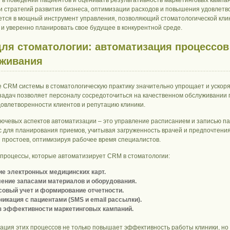
 в поведении пациентов и оценивать результативность маркетинговых кампа
и стратегий развития бизнеса, оптимизации расходов и повышения удовлетв
тся в мощный инструмент управления, позволяющий стоматологической кли
о и уверенно планировать свое будущее в конкурентной среде.
ля стоматологии: автоматизация процессов
живания
 CRM системы в стоматологическую практику значительно упрощает и ускор
задач позволяет персоналу сосредоточиться на качественном обслуживании п
довлетворенности клиентов и репутацию клиники.
лючевых аспектов автоматизации – это управление расписанием и записью 
 для планирования приемов, учитывая загруженность врачей и предпочтения
и простоев, оптимизируя рабочее время специалистов.
процессы, которые автоматизирует CRM в стоматологии:
е электронных медицинских карт.
ение запасами материалов и оборудования.
овый учет и формирование отчетности.
икация с пациентами (SMS и email рассылки).
з эффективности маркетинговых кампаний.
ация этих процессов не только повышает эффективность работы клиники, но