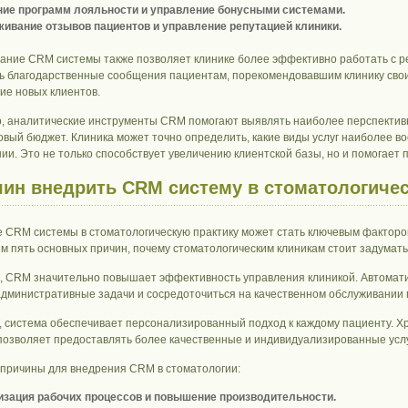
ие программ лояльности и управление бонусными системами.
ивание отзывов пациентов и управление репутацией клиники.
ание CRM системы также позволяет клинике более эффективно работать с 
ь благодарственные сообщения пациентам, порекомендовавшим клинику свои
ие новых клиентов.
о, аналитические инструменты CRM помогают выявлять наиболее перспектив
овый бюджет. Клиника может точно определить, какие виды услуг наиболее во
ии. Это не только способствует увеличению клиентской базы, но и помогает 
чин внедрить CRM систему в стоматологиче
 CRM системы в стоматологическую практику может стать ключевым фактором
м пять основных причин, почему стоматологическим клиникам стоит задумат
, CRM значительно повышает эффективность управления клиникой. Автомати
административные задачи и сосредоточиться на качественном обслуживании 
, система обеспечивает персонализированный подход к каждому пациенту. Х
позволяет предоставлять более качественные и индивидуализированные услу
причины для внедрения CRM в стоматологии:
зация рабочих процессов и повышение производительности.