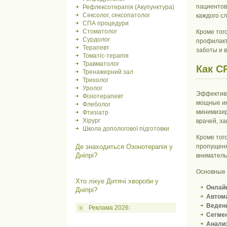
пациентов
Рефлексотерапія (Акупунктура)
Сексолог, сексопатолог
каждого с
СПА процедури
Стоматолог
Кроме тог
Сурдолог
профилакт
Терапевт
заботы и 
Томатіс-терапія
Травматолог
Как C
Тренажерний зал
Трихолог
Уролог
Эффективн
Фізіотерапевт
мощные ин
Флеболог
минимизир
Фтизіатр
Хірург
врачей, з
Школа допологової підготовки
Кроме тог
Де знаходиться Озонотерапія у
пропущенн
Дніпрі?
вниматель
Основные 
Хто лікуе Дитячі хвороби у
Онлайн
Дніпрі?
Автома
Ведени
Реклама 2026:
Сегмен
Анализ