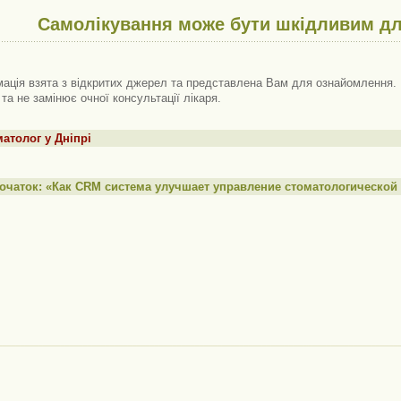
Самолікування може бути шкідливим дл
ація взята з відкритих джерел та представлена ​​Вам для ознайомлення. 
 та не замінює очної консультації лікаря.
атолог у Дніпрі
очаток: «Как CRM система улучшает управление стоматологической