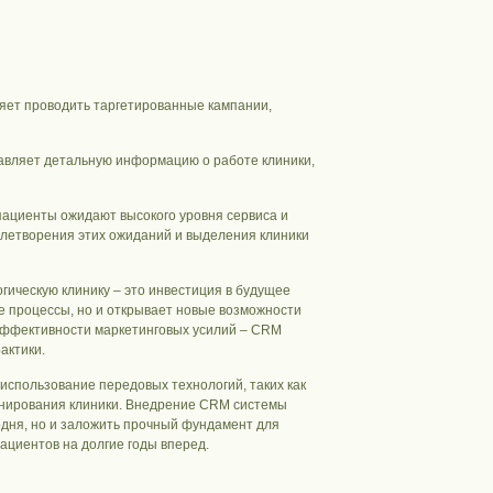
яет проводить таргетированные кампании,
авляет детальную информацию о работе клиники,
пациенты ожидают высокого уровня сервиса и
летворения этих ожиданий и выделения клиники
гическую клинику – это инвестиция в будущее
е процессы, но и открывает новые возможности
 эффективности маркетинговых усилий – CRM
актики.
 использование передовых технологий, таких как
онирования клиники. Внедрение CRM системы
одня, но и заложить прочный фундамент для
ациентов на долгие годы вперед.