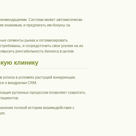
рекомендациями. Система может автоматически
м знакомым, и предлагать им бонусы за
ные сегменты рынка и оптимизировать
стребованы, и сосредоточить свои усилия на их
повысить рентабельность бизнеса в целом.
скую клинику
 успеха в условиях растущей конкуренции.
ься о внедрении CRM.
зация рутинных процессов позволяет сократить
пациентов.
ранение полной истории взаимодействия с
ги.