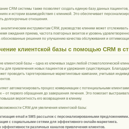
ание CRM системы также позволяет создать единую базу данных пациентов, 
ниях и истории взаимодействия с клиникой. Это обеспечивает персонализиро
ть долгосрочные отношения.
 аналитическим инструментам CRM, руководство клиники может отслеживать 
ремя ожидания приема, частота повторных визитов и уровень удовлетворенн
 обоснованные решения по улучшению качества обслуживания и оптимизаци
чение клиентской базы с помощью CRM в с
е клиентской базы – одна из ключевых задач любой стоматологической кли
ты для привлечения новых пациентов и удержания существующих. Благодаря
ожет проводить таргетированные маркетинговые кампании, учитывая индиви
иентов.
ляет автоматизировать процесс коммуникации с потенциальными клиентами,
ах – от первого обращения до завершения лечения. Это помогает выстраива
 повышая вероятность его возвращения в клинику.
возможности CRM для увеличения клиентской базы:
тизация email и SMS рассылок с персонализированными предложениями.
ация с социальными сетями для эффективного онлайн-маркетинга.
 эффективности различных каналов привлечения клиентов.