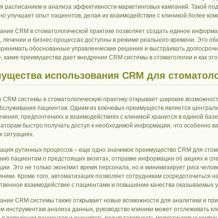
я расписанием и анализа эффективности маркетинговых кампаний. Такой подх
но улучшает опыт пациентов, делая их взаимодействие с клиникой более к
ание CRM в стоматологической практике позволяет создать единое информац
, лечении и бизнес-процессах доступны в режиме реального времени. Это об
принимать обоснованные управленческие решения и выстраивать долгосроч
, какие преимущества дает внедрение CRM системы в стоматологии и как это
ущества использования CRM для стоматол
 CRM системы в стоматологическую практику открывает широкие возможнос
обслуживания пациентов. Одним из ключевых преимуществ является централи
ечения, предпочтениях и взаимодействиях с клиникой хранится в единой базе
аторам быстро получать доступ к необходимой информации, что особенно ва
х ситуациях.
ация рутинных процессов – еще одно значимое преимущество CRM для стома
ию пациентам о предстоящих визитах, отправке информации об акциях и сп
ции. Это не только экономит время персонала, но и минимизирует риск чел
иники. Кроме того, автоматизация позволяет сотрудникам сосредоточиться на
твенное взаимодействие с пациентами и повышение качества оказываемых ус
ание CRM системы также открывает новые возможности для аналитики и при
м инструментам анализа данных, руководство клиники может отслеживать к