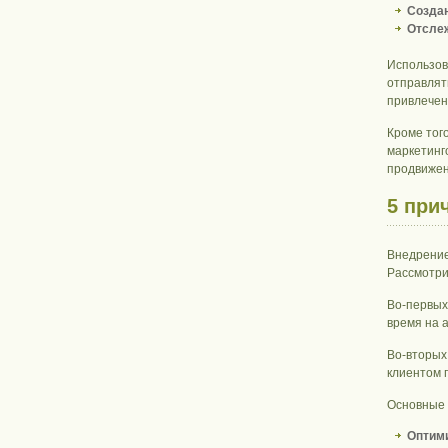
Создан
Отслеж
Использов
отправлят
привлечен
Кроме тог
маркетинг
продвижен
5 при
Внедрение
Рассмотри
Во-первых
время на 
Во-вторых
клиентом 
Основные 
Оптими