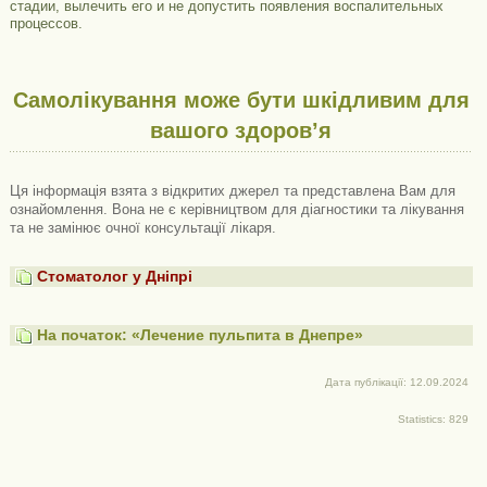
стадии, вылечить его и не допустить появления воспалительных
процессов.
Самолікування може бути шкідливим для
вашого здоров’я
Ця інформація взята з відкритих джерел та представлена ​​Вам для
ознайомлення. Вона не є керівництвом для діагностики та лікування
та не замінює очної консультації лікаря.
Стоматолог у Дніпрі
На початок: «Лечение пульпита в Днепре»
Дата публікації: 12.09.2024
Statistics: 829