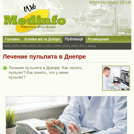
WWW.MEDINFO.DP.UA
Головна
Клініки міста Дніпро
Публікації
Розміщення
2026
2025
2024
2023
2022
2021
2020
2019
2018
2017
Архів
Лечение пульпита в Днепре
Лечение пульпита в Днепре. Как лечить
пульпит? Как понять, что у меня
пульпит?