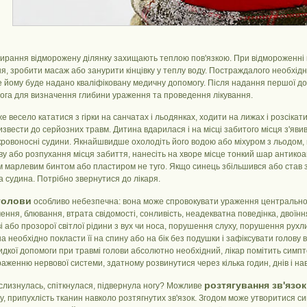
тирання відморожену ділянку захищають теплою пов'язкою. При відмороженні 
я, зробити масаж або занурити кінцівку у теплу воду. Постраждалого необхід
е йому буде надано кваліфіковану медичну допомогу. Після надання першої до
ога для визначення глибини ураження та проведення лікування.
е весело кататися з гірки на санчатах і льодянках, ходити на лижах і розсікат
звести до серйозних травм. Дитина вдарилася і на місці забитого місця з'яви
кровоносні судини. Якнайшвидше охолодіть його водою або міхуром з льодом, 
у або розпухання місця забиття, нанесіть на хворе місце тонкий шар антикоа
ім марлевим бинтом або пластиром не туго. Якщо синець збільшився або став
 судина. Потрібно звернутися до лікаря.
голови
особливо небезпечна: вона може спровокувати ураження центральної 
ння, блювання, втрата свідомості, сонливість, неадекватна поведінка, двоїння
і або прозорої світлої рідини з вух чи носа, порушення слуху, порушення рухл
 необхідно покласти її на спину або на бік без подушки і зафіксувати голову 
дкої допомоги при травмі голови абсолютно необхідний, лікар помітить симпт
аженню нервової системи, здатному розвинутися через кілька годин, днів і нав
розтягування зв'язок
слизнулась, спіткнулася, підвернула ногу? Можливе
ху, припухлість тканин навколо розтягнутих зв'язок. Згодом може утворитися си