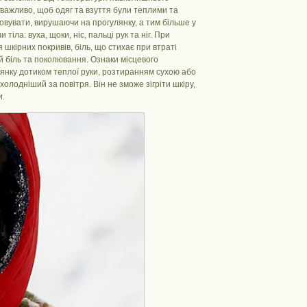
е важливо, щоб одяг та взуття були теплими та
овувати, вирушаючи на прогулянку, а тим більше у
ла: вуха, щоки, ніс, пальці рук та ніг. При
шкірних покривів, біль, що стихає при втраті
й біль та поколювання. Ознаки місцевого
ілянку дотиком теплої руки, розтиранням сухою або
олодніший за повітря. Він не зможе зігріти шкіру,
и.