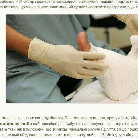
забезпечити спокій і піднесене положення пошкодженої кінцівки, прикласти д
ву пов'язку, що міцно фіксує пошкоджений суглоб і доставити постраждалу дит
ь, зміна зовнішнього вигляду кінцівки, її форми та положення, припухлість, об
вивих суглоба
найголовніше до прибуття в травмпункт – зафіксувати сугл
тка тканини в положенні, що викликає мінімальні болючі відчуття. Якщо пошк
'ястковий (з'єднання передпліччя та пензля) суглоби – з боків від суглоба для