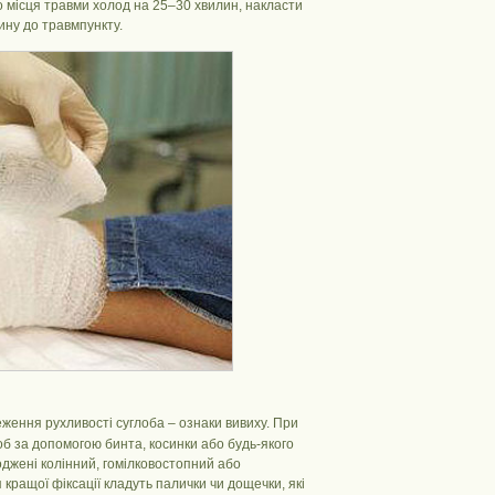
о місця травми холод на 25–30 хвилин, накласти
ину до травмпункту.
меження рухливості суглоба – ознаки вивиху. При
об за допомогою бинта, косинки або будь-якого
оджені колінний, гомілковостопний або
 кращої фіксації кладуть палички чи дощечки, які