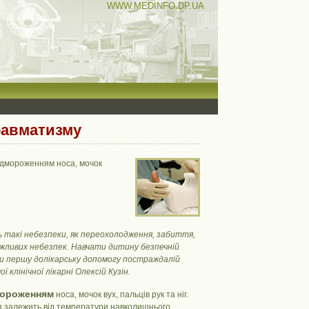
WWW.MEDINFO.DP.UA
равматизму
відмороженням носа, мочок
ть такі небезпеки, як переохолодження, забиття,
ожливих небезпек. Навчати дитину безпечній
ати першу долікарську допомогу постраждалій
клінічної лікарні Олексій Кузін.
мороженням
носа, мочок вух, пальців рук та ніг.
я залежить від температури навколишнього