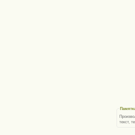
Памятк
Произвол
текст, те