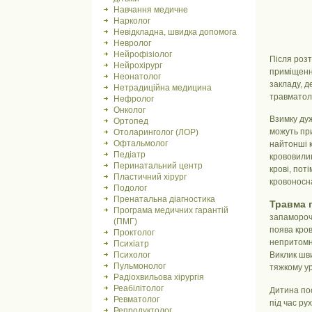
Навчання медичне
Нарколог
Невідкладна, швидка допомога
Невролог
Нейрофізіолог
Після роз
Нейрохірург
приміщенн
Неонатолог
закладу, д
Нетрадиційна медицина
травматол
Нефролог
Онколог
Взимку дуж
Ортопед
можуть при
Отоларинголог (ЛОР)
Офтальмолог
найтонші 
Педіатр
крововилив
Перинатальний центр
крові, пот
Пластичний хірург
кровоносна
Подолог
Пренатальна діагностика
Травма 
Програма медичних гарантій
запамороче
(ПМГ)
поява кров
Проктолог
непритомна
Психіатр
Виклик шви
Психолог
Пульмонолог
тяжкому ур
Радіохвильова хірургія
Реабілітолог
Дитина по
Ревматолог
під час ру
Репродуктолог