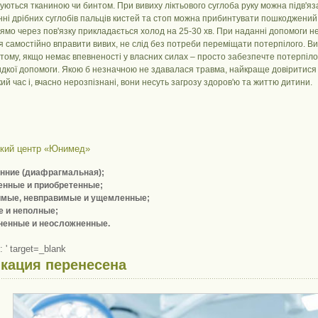
ються тканиною чи бинтом. При вивиху ліктьового суглоба руку можна підв'яз
і дрібних суглобів пальців кистей та стоп можна прибинтувати пошкоджений 
ямо через пов'язку прикладається холод на 25-30 хв. При наданні допомоги не
 самостійно вправити вивих, не слід без потреби переміщати потерпілого. Ви
 тому, якщо немає впевненості у власних силах – просто забезпечте потерпілом
идкої допомоги. Якою б незначною не здавалася травма, найкраще довіритися
ий час і, вчасно нерозпізнані, вони несуть загрозу здоров'ю та життю дитини.
кий центр «Юнимед»
нние (диафрагмальная);
енные и приобретенные;
имые, невправимые и ущемленные;
 и неполные;
ненные и неосложненные.
 ' target=_blank
икация
перенесена