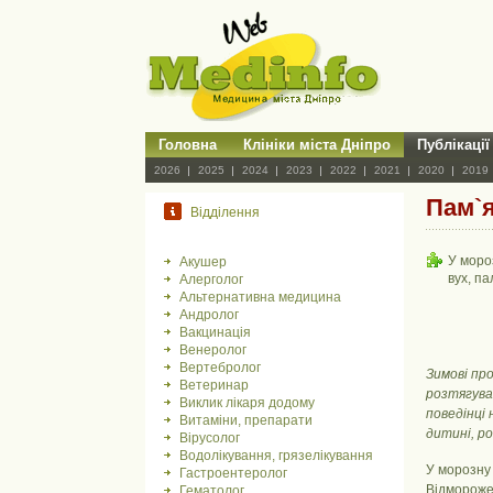
Головна
Клініки міста Дніпро
Публікації
2026
2025
2024
2023
2022
2021
2020
2019
Пам`я
Відділення
У моро
Акушер
вух, пал
Алерголог
Альтернативна медицина
Андролог
Вакцинація
Венеролог
Вертебролог
Зимові пр
Ветеринар
розтягува
Виклик лікаря додому
поведінці
Витаміни, препарати
дитині, ро
Вірусолог
Водолікування, грязелікування
У морозну
Гастроентеролог
Відмороже
Гематолог