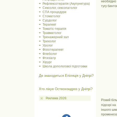
необхідно 
Рефлексотерапія (Акупунктура)
тугу бинто
Сексолог, сексопатолог
СПА процедури
Стоматолог
Сурдолог
Терапевт
Томатіс-терапія
Травматолог
Тренажерний зал
Трихолог
Уролог
Фізіотерапевт
Флеболог
Фтизіатр
Хірург
Школа допологової підготовки
Де знаходиться Епіляція у Дніпрі?
Хто лікуе Остеохондроз у Дніпрі?
Реклама 2026:
Різкий біл
підозрі на
іншого шма
променезап