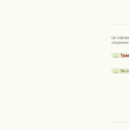
Ця інформ
лікування
Трав
На п