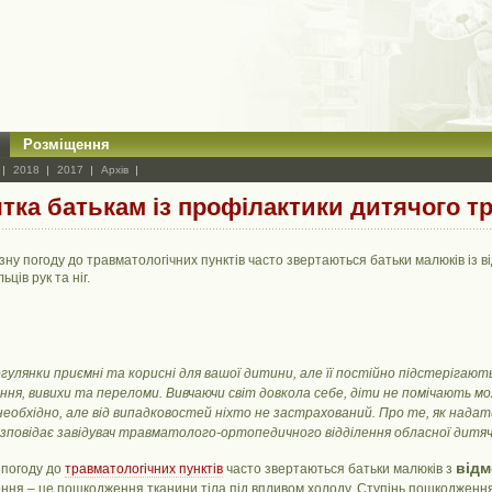
Розміщення
2018
2017
Архів
тка батькам із профілактики дитячого т
зну погоду до травматологічних пунктів часто звертаються батьки малюків із 
ьців рук та ніг.
огулянки приємні та корисні для вашої дитини, але її постійно підстерігаю
ння, вивихи та переломи. Вивчаючи світ довкола себе, діти не помічають м
 необхідно, але від випадковостей ніхто не застрахований. Про те, як над
зповідає завідувач травматолого-ортопедичного відділення обласної дитячої 
від
 погоду до
травматологічних пунктів
часто звертаються батьки малюків з
ння – це пошкодження тканини тіла під впливом холоду. Ступінь пошкодженн