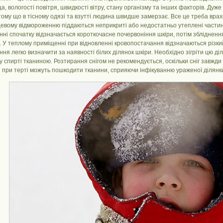
, вологості повітря, швидкості вітру, стану організму та інших факторів. Дуж
тому що в тісному одязі та взутті людина швидше замерзає. Все це треба врах
цевому відмороженню піддаються неприкриті або недостатньо утеплені частини ті
ні спочатку відзначається короткочасне почервоніння шкіри, потім збліднення 
. У теплому приміщенні при відновленні кровопостачання відзначаються різки
ня легко визначити за наявності білих ділянок шкіри. Необхідно зігріти цю д
 спирті тканиною. Розтирання снігом не рекомендується, оскільки сніг завжди х
 при терті можуть пошкодити тканини, сприяючи інфікуванню ураженої ділянк