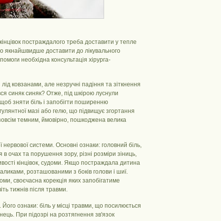
кінцівок постраждалого треба доставити у тепле
но якнайшвидше доставити до лікувального
помоги необхідна консультація хірурга-
и лід ковзанами, але незручні падіння та зіткнення
вся синяк синяк? Отже, під шкірою луснули
щоб зняти біль і запобігти поширенню
гулянтної мазі або гелю, що підвищує згортання
 зовсім темним, ймовірно, пошкоджена велика
нервової системи. Основні ознаки: головний біль,
 в очах та порушення зору, різні розміри зіниць,
ивості кінцівок, судоми. Якщо постраждала дитина
валиками, розташованими з боків голови і шиї.
оми, своєчасна корекція яких запобігатиме
іть тижнів після травми.
. Його ознаки: біль у місці травми, що посилюється
нець. При підозрі на розтягнення зв'язок