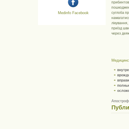
прибинтову
пошкодженн
Medinfo Facebook
суглоба пр
намагатися
лікування,
приїзд шв
через деяк
Медицинс
внутре
врожд
вправ
полные
ослож
Апостроф:
Публ