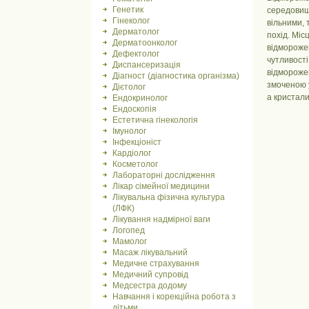
Генетик
середовища
Гінеколог
вільними, 
Дерматолог
похід. Міс
Дерматоонколог
відморожен
Дефектолог
чутливості
Диспансеризація
відморожен
Діагност (діагностика організма)
змоченою у
Дієтолог
а кристали
Ендокринолог
Ендоскопія
Естетична гінекологія
Імунолог
Інфекціоніст
Кардіолог
Косметолог
Лабораторні дослідження
Лікар сімейної медицини
Лікувальна фізична культура
(ЛФК)
Лікування надмірної ваги
Логопед
Мамолог
Масаж лікувальний
Медичне страхування
Медичний супровід
Медсестра додому
Навчання і корекційна робота з
дітьми