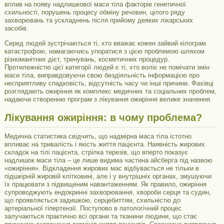
вплив на появу надлишкової маси тіла факторів генетичної
схильності, порушень процесу обміну речовин, цілого ряду
захворювань та ускладнень після прийому деяких лікарських
засобів.
Серед людей зустрічаються ті, хто вважає кожен зайвий кілограм
катастрофою, намагаючись упоратися з цією проблемою шляхом
різноманітних дієт, тренувань, косметичних процедур.
Протилежністю цієї категорії людей є ті, хто воліє не помічати змін
маси тіла, виправдовуючи свою бездіяльність інформацією про
несприятливу спадковість, відсутність часу чи інші причини. Фахівці
розглядають ожиріння як комплекс медичних та соціальних проблем,
надаючи створенню програм з лікування ожиріння велике значення.
Лікування ожиріння: в чому проблема?
Медична статистика свідчить, що надмірна маса тіла істотно
впливає на тривалість і якість життя пацієнта. Наявність жирових
складок на тілі пацієнта, стрілка терезів, що вперто показує
надлишок маси тіла – це лише видима частина айсберга під назвою
«ожиріння». Відкладення жирових мас відбувається не тільки в
підшкірній жировій клітковині, але і у внутрішніх органах, змушуючи
їх працювати з підвищеним навантаженням. Як правило, ожиріння
супроводжують ендокринні захворювання, хвороби серця та судин,
що проявляється задишкою, серцебиттям, схильністю до
артеріальної гіпертензії. Поступово в патологічний процес
залучаються практично всі органи та тканини людини, що стає