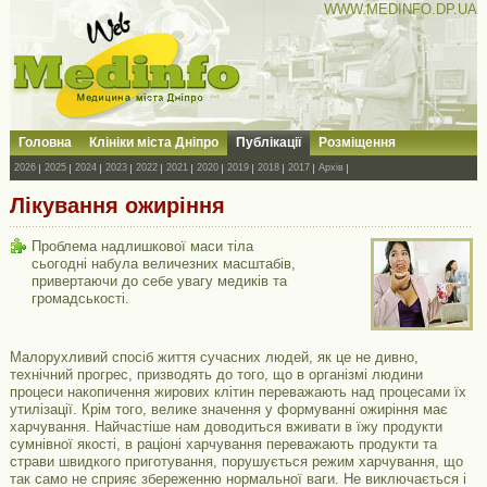
WWW.MEDINFO.DP.UA
Головна
Клініки міста Дніпро
Публікації
Розміщення
2026
2025
2024
2023
2022
2021
2020
2019
2018
2017
Архів
Лікування ожиріння
Проблема надлишкової маси тіла
сьогодні набула величезних масштабів,
привертаючи до себе увагу медиків та
громадськості.
Малорухливий спосіб життя сучасних людей, як це не дивно,
технічний прогрес, призводять до того, що в організмі людини
процеси накопичення жирових клітин переважають над процесами їх
утилізації. Крім того, велике значення у формуванні ожиріння має
харчування. Найчастіше нам доводиться вживати в їжу продукти
сумнівної якості, в раціоні харчування переважають продукти та
страви швидкого приготування, порушується режим харчування, що
так само не сприяє збереженню нормальної ваги. Не виключається і