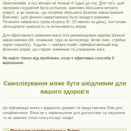
обов'язковим, а ось вечеря не пізніше 4 годин до сну. Для того, щоб
програма схуднення була успішною, важливо збільшити витрату
енергії, а це означає, що потрібно збільшити фізичне навантаження.
Важливо, щоб фізичні навантаження були занадто важкими.
Починати займатися треба потроху (5 -10 хвилин на день), поступово
збільшувати тривалість та інтенсивність вправ.
Для ефективного зниження маси тіла рекомендовані аеробні фізичні
навантаження (біг, плавання, їзда на велосипеді, бігові лижі, стрибки
через скакалку). Ходьба — найпростіший і найефективніший вид
фізичних вправ, що сприяє зниженню та утриманню ваги.
Не варто тікати від проблеми, коли є ефективні способи її
вирішення.
Самолікування може бути шкідливим для
вашого здоров’я
Ця інформація взята з відкритих джерел та представлена ​​Вам для
ознайомлення. Вона не є керівництвом для діагностики та лікування
та не замінює очної консультації лікаря.
Лікування надмірної ваги у Дніпрі