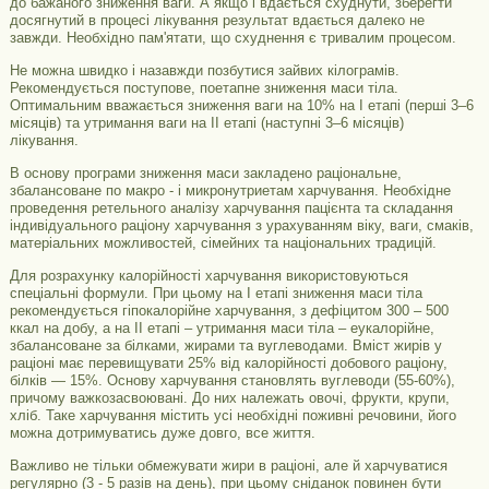
до бажаного зниження ваги. А якщо і вдається схуднути, зберегти
досягнутий в процесі лікування результат вдається далеко не
завжди. Необхідно пам'ятати, що схуднення є тривалим процесом.
Не можна швидко і назавжди позбутися зайвих кілограмів.
Рекомендується поступове, поетапне зниження маси тіла.
Оптимальним вважається зниження ваги на 10% на І етапі (перші 3–6
місяців) та утримання ваги на ІІ етапі (наступні 3–6 місяців)
лікування.
В основу програми зниження маси закладено раціональне,
збалансоване по макро - і микронутриетам харчування. Необхідне
проведення ретельного аналізу харчування пацієнта та складання
індивідуального раціону харчування з урахуванням віку, ваги, смаків,
матеріальних можливостей, сімейних та національних традицій.
Для розрахунку калорійності харчування використовуються
спеціальні формули. При цьому на І етапі зниження маси тіла
рекомендується гіпокалорійне харчування, з дефіцитом 300 – 500
ккал на добу, а на ІІ етапі – утримання маси тіла – еукалорійне,
збалансоване за білками, жирами та вуглеводами. Вміст жирів у
раціоні має перевищувати 25% від калорійності добового раціону,
білків — 15%. Основу харчування становлять вуглеводи (55-60%),
причому важкозасвоювані. До них належать овочі, фрукти, крупи,
хліб. Таке харчування містить усі необхідні поживні речовини, його
можна дотримуватись дуже довго, все життя.
Важливо не тільки обмежувати жири в раціоні, але й харчуватися
регулярно (3 - 5 разів на день), при цьому сніданок повинен бути