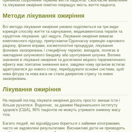
причиною скорочення термінів життя пацієнтів. Своєчасне виявлення
та лікування ожиріння помітно покращує якість життя пацієнта.
Методи лікування ожиріння
Всі методи лікування ожиріння умовно поділяються на три види:
корекція способу життя та харчування, медикаментозна терапія та
хірургічне лікування. цієї недуги. Лікування ожиріння вимагає
комплексного підходу, припускаючи Одночасну корекцію харчового
раціону, фізичні вправи, косметологічні процедури, лікування
фонових захворювань і специфічну терапію. випадків, полягає в
накладенні шлункового бандажу або шунтування шлунка. Велике
значення в лікуванні ожиріння та досягненні міцного терапевтичного
ефекту має поетапне зниження ваги, завдяки чому організм встигає
адаптуватися до нового стану, перебудувати основні системи, щоб
нова фігура та нова вага не стали джерелом стресу та нових
захворювань.
Лікування ожиріння
На перший погляд лікувати ожиріння досить просто: менше їсти і
більше рухатися. Водночас, за даними Національного інституту
здоров'я (США), 95% пацієнтів не можуть утримати знижену масу
тіла.
Багато людей, які відчайдушно борються з зайвими кілограмами,
часто не задоволені результатами. Виснажливі дієти не призводять