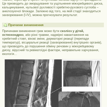
Це призводить до зморщування та ущільнення міжхребцевого диска,
кальцинування, нульової рухливості хребетно-рухового суглоба –
анкілозуючої блокади. Залежно від того, на якій стадії знаходиться
захворювання (I-IV), можна прогнозувати результат.
Причини виникнення
Причинами виникнення гриж може бути
сколіоз у дітей,
остеохондроз
, або різні травми, надмірні навантаження на
хребетний стовп, вікові зміни, дерматорні реакції (перепади
температур), вісцеральні реакції (захворювання) внутрішніх органів),
що призводять до порушення обміну речовин у міжхребцевому
диску, вірусний та ревматоїдні фактори, неправильне харчування,
екологія...