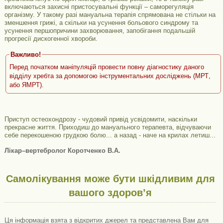
включаються захисні пристосувальні функції – саморегуляція
організму. У такому разі мануальна терапія спрямована не стільки на
зменшення грижі, а скільки на усунення больового синдрому та
усунення першопричини захворювання, запобігання подальшій
прогресії дискогенної хвороби.
Важливо!
Перед початком маніпуляцій провести повну діагностику даного
відділу хребта за допомогою інструментальних досліджень (
МРТ
,
або ЯМРТ).
Приступ остеохондрозу - чудовий привід усвідомити, наскільки
прекрасне життя. Приходиш до мануального терапевта, відчуваючи
себе перекошеною грудкою болю... а назад - наче на крилах летиш...
Лікар–вертебролог Коротченко В.А.
Самолікування може бути шкідливим для
вашого здоров’я
Ця інформація взята з відкритих джерел та представлена ​​Вам для