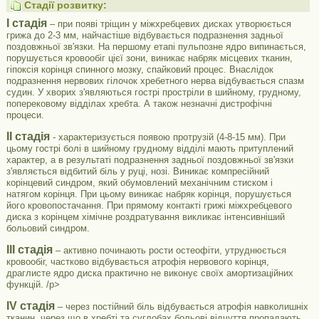
Стадії розвитку:
I стадія
– при появі тріщин у міжхребцевих дисках утворюється
грижа до 2-3 мм, найчастіше відбувається подразнення задньої
поздовжньої зв'язки. На першому етапі пульпозне ядро ​​випинається,
порушується кровообіг цієї зони, виникає набряк місцевих тканин,
гіпоксія корінця спинного мозку, спайковий процес. Внаслідок
подразнення нервових гілочок хребетного нерва відбувається спазм
судин. У хворих з'являються гострі простріли в шийному, грудному,
поперековому відділах хребта. А також незначні дистрофічні
процеси.
II стадія
- характеризується появою протрузій (4-8-15 мм). При
цьому гострі болі в шийному грудному відділі мають притуплений
характер, а в результаті подразнення задньої поздовжньої зв'язки
з'являється відбитий біль у руці, нозі. Виникає компресійний
корінцевий синдром, який обумовлений механічним стиском і
натягом корінця. При цьому виникає набряк корінця, порушується
його кровопостачання. При прямому контакті грижі міжхребцевого
диска з корінцем хімічне роздратування викликає інтенсивніший
больовий синдром.
III стадія
– активно починають рости остеофіти, утруднюється
кровообіг, частково відбувається атрофія нервового корінця,
драглисте ядро ​​диска практично не виконує своїх амортизаційних
функцій. /p>
IV стадія
– через постійний біль відбувається атрофія навколишніх
тканин, через що в хребті та суглобах больові відчуття пропадають.