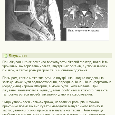
Лікування
При лікуванні гриж важливо враховувати віковий фактор, наявність
хронічних захворювань хребта, внутрішніх органів, суглобів нижніх
кінцівок, а також розміри гриж та їх місцезнаходження.
Приміром, грижа може тиснути на внутрішню і задню поздовжню
зв'язку, може бути задньостороння, передньобічна, бічна, формальна
(серединна) - грижа Шморля, а може бути і комбінована. При
лікуванні аналізуються індивідуальні особливості кожного пацієнта
та прогнозується перебіг лікування даного захворювання.
Якщо утворилася «свіжа» грижа, невеликих розмірів її можна
практично повністю вилікувати методами мануального впливу із
застосуванням різних прийомів мануальної терапії. Але якщо ця
проблема існує не один місяць, а триває роками, то в такому разі