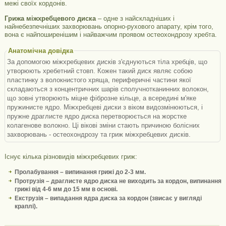
межі своїх кордонів.
Грижа міжхребцевого диска
– одне з найскладніших і
найнебезпечніших захворювань опорно-рухового апарату, крім того,
вона є найпоширенішим і найважчим проявом остеохондрозу хребта.
Анатомічна довідка
За допомогою міжхребцевих дисків з'єднуються тіла хребців, що
утворюють хребетний стовп. Кожен такий диск являє собою
пластинку з волокнистого хряща, периферичні частини якої
складаються з концентричних шарів сполучнотканинних волокон,
що зовні утворюють міцне фіброзне кільце, а всередині м'яке
пружинисте ядро. Міжхребцеві диски з віком видозмінюються, і
пружне драглисте ядро ​​диска перетворюється на жорстке
колагенове волокно. Ці вікові зміни стають причиною болісних
захворювань - остеохондрозу та гриж міжхребцевих дисків.
Існує кілька різновидів міжхребцевих гриж:
Пролабування – випинання грижі до 2-3 мм.
Протрузія – драглисте ядро ​​диска не виходить за кордон, випинання
грижі від 4-6 мм до 15 мм в основі.
Екструзія – випадання ядра диска за кордон (звисає у вигляді
краплі).