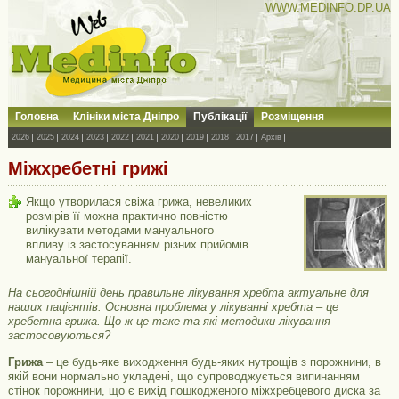
WWW.MEDINFO.DP.UA
Головна
Клініки міста Дніпро
Публікації
Розміщення
2026
2025
2024
2023
2022
2021
2020
2019
2018
2017
Архів
Міжхребетні грижі
Якщо утворилася свіжа грижа, невеликих
розмірів її можна практично повністю
вилікувати методами мануального
впливу із застосуванням різних прийомів
мануальної терапії.
На сьогоднішній день правильне лікування хребта актуальне для
наших пацієнтів. Основна проблема у лікуванні хребта – це
хребетна грижа. Що ж це таке та які методики лікування
застосовуються?
Грижа
– це будь-яке виходження будь-яких нутрощів з порожнини, в
якій вони нормально укладені, що супроводжується випинанням
стінок порожнини, що є вихід пошкодженого міжхребцевого диска за