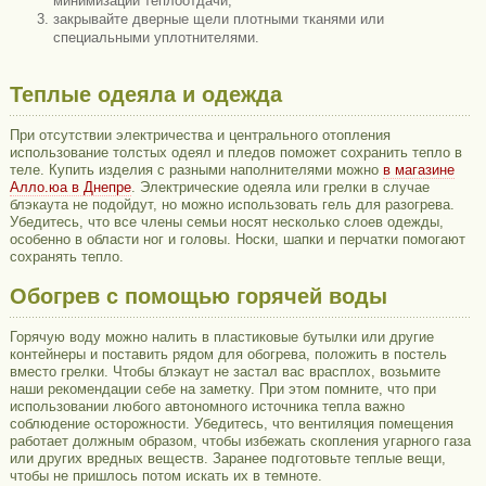
минимизации теплоотдачи;
закрывайте дверные щели плотными тканями или
специальными уплотнителями.
Теплые одеяла и одежда
При отсутствии электричества и центрального отопления
использование толстых одеял и пледов поможет сохранить тепло в
теле. Купить изделия с разными наполнителями можно
в магазине
Алло.юа в Днепре
. Электрические одеяла или грелки в случае
блэкаута не подойдут, но можно использовать гель для разогрева.
Убедитесь, что все члены семьи носят несколько слоев одежды,
особенно в области ног и головы. Носки, шапки и перчатки помогают
сохранять тепло.
Обогрев с помощью горячей воды
Горячую воду можно налить в пластиковые бутылки или другие
контейнеры и поставить рядом для обогрева, положить в постель
вместо грелки. Чтобы блэкаут не застал вас врасплох, возьмите
наши рекомендации себе на заметку. При этом помните, что при
использовании любого автономного источника тепла важно
соблюдение осторожности. Убедитесь, что вентиляция помещения
работает должным образом, чтобы избежать скопления угарного газа
или других вредных веществ. Заранее подготовьте теплые вещи,
чтобы не пришлось потом искать их в темноте.