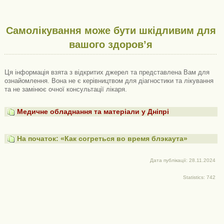
Самолікування може бути шкідливим для
вашого здоров’я
Ця інформація взята з відкритих джерел та представлена ​​Вам для
ознайомлення. Вона не є керівництвом для діагностики та лікування
та не замінює очної консультації лікаря.
Медичне обладнання та матеріали у Дніпрі
На початок: «Как согреться во время блэкаута»
Дата публікації: 28.11.2024
Statistics: 742