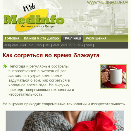
WWW.MEDINFO.DP.UA
Головна
Клініки міста Дніпро
Публікації
Розміщення
2026
2025
2024
2023
2022
2021
2020
2019
2018
2017
Архів
Как согреться во время блэкаута
Непогода и регулярные обстрелы
энергообъектов в очередной раз
заставляют украинские семьи
задуматься о том, как согреться в
холодное время года. На выручку
приходят современные технологии и
изобретательность.
На выручку приходят современные технологии и изобретательность.