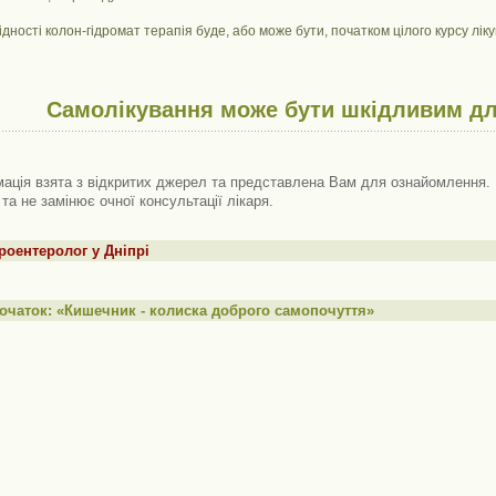
дності колон-гідромат терапія буде, або може бути, початком цілого курсу лі
Самолікування може бути шкідливим дл
ація взята з відкритих джерел та представлена ​​Вам для ознайомлення. 
 та не замінює очної консультації лікаря.
роентеролог у Дніпрі
очаток: «Кишечник - колиска доброго самопочуття»