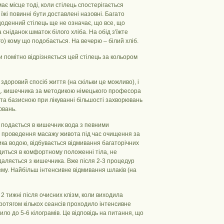
є місце тоді, коли стілець спостерігається
їжі повинні бути доставлені назовні. Багато
щоденний стілець ще не означає, що все, що
а сніданок шматок білого хліба. На обід з'їжте
о) кому що подобається. На вечерю – білий хліб.
и помітно відрізняється цей стілець за кольором
здоровий спосіб життя (на скільки це можливо), і
 т.д. кишечника за методикою німецького професора
 та базисною при лікуванні більшості захворювань
ювань.
 подається в кишечник вода з певними
є проведення масажу живота під час очищення за
а водою, відбувається відмивання багаторічних
одиться в комфортному положенні тіла, не
даляється з кишечника. Вже після 2-3 процедур
ізму. Найбільш інтенсивне відмивання шлаків (на
2 тижні після очисних клізм, коли виходила
протягом кількох сеансів проходило інтенсивне
ило до 5-6 кілограмів. Це відповідь на питання, що