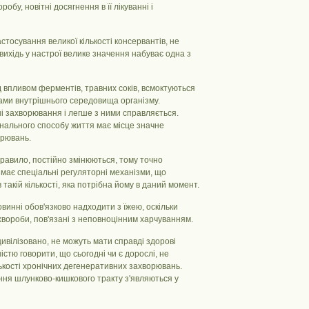
бу, новітні досягнення в її лікуванні і
стосування великої кількості консервантів, не
звихідь у настрої велике значення набуває одна з
д впливом ферментів, травних соків, всмоктуються
ами внутрішнього середовища організму.
 захворювання і легше з ними справляється.
нального способу життя має місце значне
орювань.
 правило, постійно змінюються, тому точно
має спеціальні регуляторні механізми, що
такій кількості, яка потрібна йому в даний момент.
овинні обов'язково надходити з їжею, оскільки
хвороби, пов'язані з неповноцінним харчуванням.
цивілізовано, не можуть мати справді здорові
істю говорити, що сьогодні чи є дорослі, не
ькості хронічних дегенеративних захворювань.
ання шлунково-кишкового тракту з'являються у