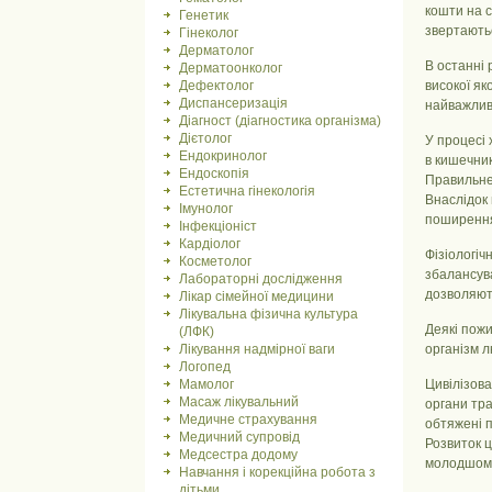
кошти на с
Генетик
звертаютьс
Гінеколог
Дерматолог
В останні 
Дерматоонколог
Дефектолог
високої як
Диспансеризація
найважлив
Діагност (діагностика організма)
Дієтолог
У процесі 
Ендокринолог
в кишечни
Ендоскопія
Правильне
Естетична гінекологія
Внаслідок
Імунолог
поширення
Інфекціоніст
Кардіолог
Фізіологіч
Косметолог
збалансув
Лабораторні дослідження
дозволяють
Лікар сімейної медицини
Лікувальна фізична культура
Деякі пожи
(ЛФК)
Лікування надмірної ваги
організм л
Логопед
Мамолог
Цивілізова
Масаж лікувальний
органи тра
Медичне страхування
обтяжені 
Медичний супровід
Розвиток ц
Медсестра додому
молодшому
Навчання і корекційна робота з
дітьми