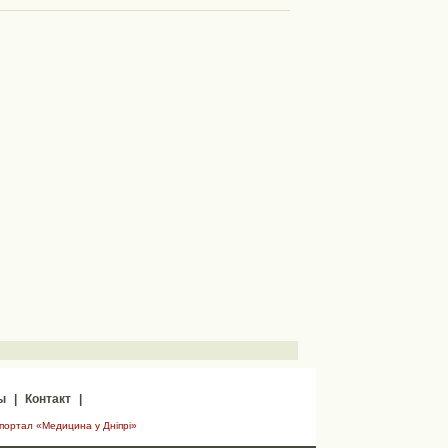
ы
|
Контакт
|
 портал «Медицина у Дніпрі»