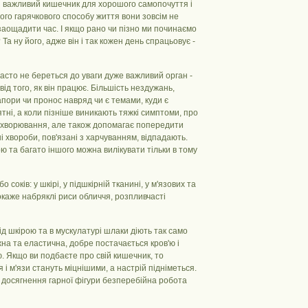
ки важливий кишечник для хорошого самопочуття і
шого гарячкового способу життя вони зовсім не
 заощадити час. І якщо рано чи пізно ми починаємо
Та ну його, адже він і так кожен день спрацьовує -
асто не береться до уваги дуже важливий орган -
д того, як він працює. Більшість нездужань,
пори чи пронос навряд чи є темами, куди є
ні, а коли пізніше виникають тяжкі симптоми, про
 захворювання, але також допомагає попередити
 хвороби, пов'язані з харчуванням, відпадають.
ою та багато іншого можна вилікувати тільки в тому
 соків: у шкірі, у підшкірній тканині, у м'язових та
покаже набряклі риси обличчя, розпливчасті
ід шкірою та в мускулатурі шлаки діють так само
жна та еластична, добре постачається кров'ю і
ю. Якщо ви подбаєте про свій кишечник, то
я і м'язи стануть міцнішими, а настрій підніметься.
ля досягнення гарної фігури безперебійна робота