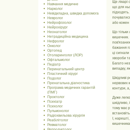
Ще лікарі 
Навчання медичне
що для ньо
Нарколог
підходять.
Невідкладна, швидка допомога
почуватися
Невролог
Нейрофізіолог
або кожен 
Нейрохірург
Неонатолог
Що тільки 
Нетрадиційна медицина
кишечник. 
Нефролог
пов'язаних
Онколог
бажання го
Ортопед
ці сигнали
Отоларинголог (ЛОР)
хвороби та
Офтальмолог
Багато нез
Педіатр
випадку, 
Перинатальний центр
Пластичний хірург
Шкідливі р
Подолог
Пренатальна діагностика
нервових к
Програма медичних гарантій
контури, а
(ПМГ)
Проктолог
Дуже легко
Психіатр
шкідливо, 
Психолог
тому має р
Пульмонолог
встановіть
Радіохвильова хірургія
І, нарешті
Реабілітолог
кишечника 
Ревматолог
Репродуктолог