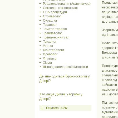
Представни
Рефлексотерапія (Акупунктура)
несвоєчасн
Сексолог, сексопатолог
СПА процедури
пацієнтів 
Стоматолог
виділяєтьс
Сурдолог
достатню п
Терапевт
Томатіс-терапія
Зверніть у
Травматолог
від інших 
Тренажерний зал
Трихолог
Поліпшити 
Уролог
здорове і 
Фізіотерапевт
Вольмера –
Флеболог
шкіри, лег
Фтизіатр
Хірург
Процедура
Школа допологової підготовки
властивос
спеціальн
Де знаходиться Бронхоскопія у
шлаків від
Дніпрі?
займаючи в
пацієнти в
Хто лікуе Дитячі хвороби у
наш досвід
Дніпрі?
Під час по
практично 
Реклама 2026:
відмивання
природно в