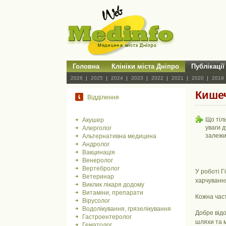
Головна
Клініки міста Дніпро
Публікації
2026
2025
2024
2023
2022
2021
2020
2019
Кишеч
Відділення
Що тіл
Акушер
уваги 
Алерголог
залежи
Альтернативна медицина
Андролог
Вакцинація
Венеролог
Вертебролог
У роботі Г
Ветеринар
харчуванн
Виклик лікаря додому
Витаміни, препарати
Кожна част
Вірусолог
Водолікування, грязелікування
Добре відо
Гастроентеролог
шляхи та м
Гематолог