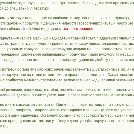
умнівні методи лікування; інші прагнуть якомога більше дізнатися про свою хворо
я до спеціальної літератури.
роки у зв'язку з погіршенням екологічного стану навколишнього середовища, за
ості харчових продуктів, підвищення кількості стресогенних ситуацій, часто бе
іших областей клінічної медицини є
гастроентерологія
.
харчування харчові маси, що надходять у травний тракт, піддаються змінам пі
ку і потрапляють у циркулюючі рідини, стаючи таким чином складовими частин
 раціональне харчування сприяє тому, що людина менше наражається на різні
 переїдання, харчування рафінованими продуктами, мало рухомого та нераціо
 серед населення ожиріння, атеросклерозу, цукрового діабету та інших захв
ні потреби організму в харчових речовинах залежать від багатьох умов, які, як
ати харчування на кожен момент життя практично неможливо. Однак організм 
 з прийнятої їжі використовувати та засвоювати необхідні поживні речовини в 
вні речовини, наприклад, вітаміни, незамінні амінокислоти та жирні кислоти п
юдини не здатний їх синтезувати. Інакше розвиваються так звані аліментарні 
не життя означає штучне життя. Цивілізовані люди, які живуть та харчуються 
влення. І здоров'я, і ​​хвороба мають своє коріння в кишечнику. Можна з упевнен
проблемами кишечника. Останніми роками чітко простежується збільшення кіл
ього процесу веде до того, що у зв'язку з денатурацією харчування захворюв
 віці.