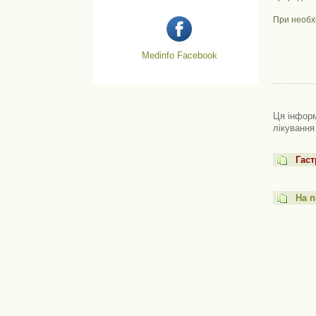
При необхі
Medinfo Facebook
Ця інформ
лікування
Гаст
На п