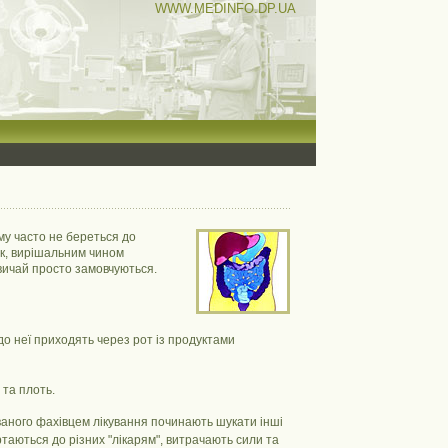
WWW.MEDINFO.DP.UA
му часто не береться до
ак, вирішальним чином
звичай просто замовчуються.
до неї приходять через рот із продуктами
 та плоть.
ованого фахівцем лікування починають шукати інші
таються до різних "лікарям", витрачають сили та