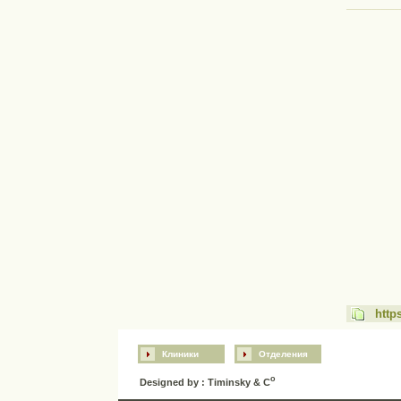
http
Клиники
Отделения
o
Designed by : Timinsky & C