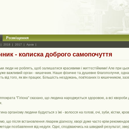
Розміщення
2018
2017
Архів
ник - колиска доброго самопочуття
ьки люди не роблять, щоб залишатися красивими і життєстійкими! Але при цьо
дуже важливий орган - кишечник. Наше фізичне та душевне благополуччя, одн
ть від того, як він працює. Більшість нездужань, пов'язаних із кишечником, за
іппократа "Гігієна" сказано, що людина народжується здоровою, а всі хвороби 
я.
ина організму людини будується з їжі - волосся на голові, очі, зуби, кістки, кров
мо, що після встановлення лікарем діагнозу, хворі дуже часто крім рекоменд
етоди позбавлення від недуги. Одні, сподіваючись на швидкий результат, звер