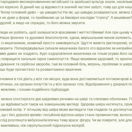
стародавніх високорозвинених китайської та арабської культур знали, наскіль
го корисно. В даний час ці відомості в значній частині забуті, тому що для на
 Тепер головний девіз – це швидкість! На їжі, що швидко розварюється, можна
 не дуже у формі, то приймаємо це за ймовірні наслідки "стресу". А кишківник? 
другий, а якщо не спрацює, то його можна змусити.
люди не роблять, щоб залишатися красивими і життєстійкими! Але при цьому ч
Наше фізичне та душевне благополуччя, однак, вирішальним чином залежить ві
 із кишечником, зазвичай просто замовчуються. Здуття живота (метеоризм), за
ворити. Попереджувальні сигнали кишечника багато хто відхиляє як неприйнят
 вже давно не згадують. Курс оздоровлення кишечника не тільки усуває його
 покращити загальне гарне самопочуття. Якщо кишківник здоровий, то хронічні
дужання та серйозні хвороби, такі як головний біль, мігрень, проблеми зі шкір
якщо буде прочистено та розвантажено кишечник.
ечовини в тілі діють у всіх тих місцях, куди вони доставляються потоком крові або
літинах, на органах почуттів та у всіх органах тіла. Відображення у дзеркалі 
, можливо, і ознаки подвійного підборіддя.
 можна спостерігати дію шкідливих речовин на шкірі та слизових оболонках. П
і це відбивається також на зовнішньому вигляді. Здорова шкіра натягнута, пру
ожевий колір. У літньому віці шкіра може виглядати теж гладкою та доглянуто
, що і без дорогих кремів і лосьйонів відтінок шкіри стане променистим, волосс
, слід розглянути вибухонебезпечну тему краси: фігуру. Чи ви повірите, але д
важливіша, ніж скрупульозний підрахунок калорій.