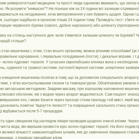
ки університетської медицини та прості люди однаково вважають, що запор ма
о. Як розуміти "невчасно"? Не пізніше ніж за 24 години всі залишки отриманої 
скаржаться на нездужання, хоча випорожнення у них бувають щодня. Однак і 
я, сьогодні надійшло в організм тільки 24 години тому. Проведіть тест: з'їжте н
орцію червоного буряка (сирого, дрібно нарізаного) або шпинату (пропареног
вагу на стілець наступного дня: коли з'явилися залишки шпинату чи буряків? Ч
порцій стільця?
стан кишечника і, отже, стан всього організму, можна різними способами! Це і 
правильне харчування, і лікувальне голодування (пости), і дихальні вправи, і
 колон-гідромат терапія. У сучасних європейських клініках вона є необхідною
ень, судинної та травної системи, патології імунної системи, алергічних захвор
 очищення кишечника полягає в тому, що за допомогою спеціального апарату
тями, з чітко контрольованим тиском та температурою. Обов'язковою умовою 
ою авторською методикою. Завдяки масажу, при хорошому наповненні кишечник
 слизової оболонки, які з водою через апарат видаляються. Сам пацієнт знах
имушених поз, і може бачити через прозорі стінки приладу той вміст, який ви
ідзначають помітне "відчуття легкості" та покращення загального стану орган
) відбувається після 5-7 процедури.
сту один священик під наглядом лікаря проводив щоденні очисні клізми. Через 
чиста вода, він вирішив провести курс колон-гідромат терапії. На його подив 
 великої кількості замазкоподібних шлаків, яке до закінчення лікування станов
иникає, з приводу звичайних клізм.