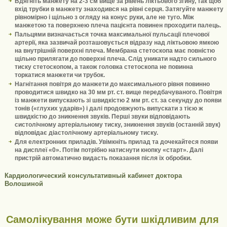
Вдягніть манжету на 2-3 см вище за рівень ліктьового згину, так щоб
вхід трубки в манжету знаходився на рівні серця. Затягуйте манжету
рівномірно і щільно з огляду на конус руки, але не туго. Між
манжетою та поверхнею плеча пацієнта повинен проходити палець.
Пальцями визначається точка максимальної пульсації плечової
артерії, яка зазвичай розташовується відразу над ліктьовою ямкою
на внутрішній поверхні плеча. Мембрана стетоскопа має повністю
щільно прилягати до поверхні плеча. Слід уникати надто сильного
тиску стетоскопом, а також головка стетоскопа не повинна
торкатися манжети чи трубок.
Нагнітання повітря до манжети до максимального рівня повинно
проводитися швидко на 30 мм рт. ст. вище передбачуваного. Повітря
із манжети випускають зі швидкістю 2 мм рт. ст. за секунду до появи
тонів («глухих ударів») і далі продовжують випускати з тією ж
швидкістю до зникнення звуків. Перші звуки відповідають
систолічному артеріальному тиску, зникнення звуків (останній звук)
відповідає діастолічному артеріальному тиску.
Для електронних приладів. Увімкніть прилад та дочекайтеся появи
на дисплеї «0». Потім потрібно натиснути кнопку «старт». Далі
пристрій автоматично видасть показання після їх обробки.
Кардиологический консультативный кабинет доктора
Волошиной
Самолікування може бути шкідливим для