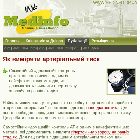
WWW.MEDINFO.DP.UA
Головна
Клініки міста Дніпро
Публікації
Розміщення
2026
2025
2024
2023
2022
2021
2020
2019
2018
2017
Архів
Як виміряти артеріальний тиск
Самостійний «домашній» контроль
артеріального тиску є одним із
найефективніших методів, які
допомагають виявляти гіпертонічну
хворобу на ранніх стадіях.
Найважливішу роль у лікуванні та перебігу гіпертонічної хвороби та
вторинної артеріальної гіпертензії відіграє
рання діагностика
. Для
цього необхідно періодично вимірювати рівень артеріального тиску.
Це зробити просто за допомогою тонометра.
Самостійний «домашній» контроль АТ є одним з найефективніших
методів, які допомагають виявляти
гіпертонічну хворобу на ранніх
стадіях
. Для пацієнтів з підвищеним артеріальним тиском дані