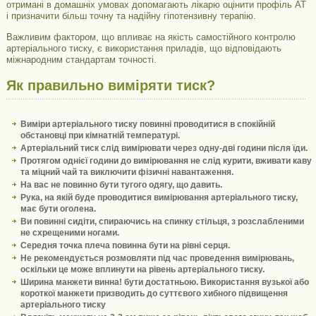
отримані в домашніх умовах допомагають лікарю оцінити профіль АТ
і призначити більш точну та надійну гіпотензивну терапію.
Важливим фактором, що впливає на якість самостійного контролю
артеріального тиску, є використання приладів, що відповідають
міжнародним стандартам точності.
Як правильно виміряти тиск?
Виміри артеріального тиску повинні проводитися в спокійній
обстановці при кімнатній температурі.
Артеріальний тиск слід вимірювати через одну-дві години після їди.
Протягом однієї години до вимірювання не слід курити, вживати каву
та міцний чай та виключити фізичні навантаження.
На вас не повинно бути тугого одягу, що давить.
Рука, на якій буде проводитися вимірювання артеріального тиску,
має бути оголена.
Ви повинні сидіти, спираючись на спинку стільця, з розслабленими
не схрещеними ногами.
Середня точка плеча повинна бути на рівні серця.
Не рекомендується розмовляти під час проведення вимірювань,
оскільки це може вплинути на рівень артеріального тиску.
Ширина манжети винна! бути достатньою. Використання вузької або
короткої манжети призводить до суттєвого хибного підвищення
артеріального тиску