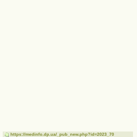
https://medinfo.dp.ua/_pub_new.php?id=2023_70