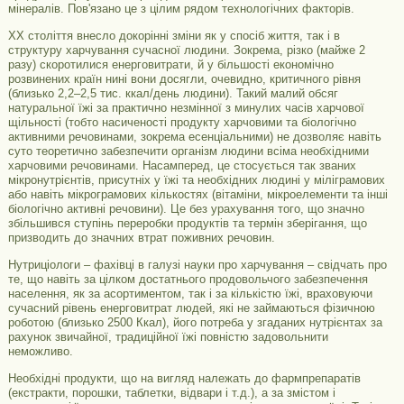
мінералів. Пов'язано це з цілим рядом технологічних факторів.
XX століття внесло докорінні зміни як у спосіб життя, так і в
структуру харчування сучасної людини. Зокрема, різко (майже 2
разу) скоротилися енерговитрати, й у більшості економічно
розвинених країн нині вони досягли, очевидно, критичного рівня
(близько 2,2–2,5 тис. ккал/день людини). Такий малий обсяг
натуральної їжі за практично незмінної з минулих часів харчової
щільності (тобто насиченості продукту харчовими та біологічно
активними речовинами, зокрема есенціальними) не дозволяє навіть
суто теоретично забезпечити організм людини всіма необхідними
харчовими речовинами. Насамперед, це стосується так званих
мікронутрієнтів, присутніх у їжі та необхідних людині у міліграмових
або навіть мікрограмових кількостях (вітаміни, мікроелементи та інші
біологічно активні речовини). Це без урахування того, що значно
збільшився ступінь переробки продуктів та термін зберігання, що
призводить до значних втрат поживних речовин.
Нутриціологи – фахівці в галузі науки про харчування – свідчать про
те, що навіть за цілком достатнього продовольчого забезпечення
населення, як за асортиментом, так і за кількістю їжі, враховуючи
сучасний рівень енерговитрат людей, які не займаються фізичною
роботою (близько 2500 Ккал), його потреба у згаданих нутрієнтах за
рахунок звичайної, традиційної їжі повністю задовольнити
неможливо.
Необхідні продукти, що на вигляд належать до фармпрепаратів
(екстракти, порошки, таблетки, відвари і т.д.), а за змістом і