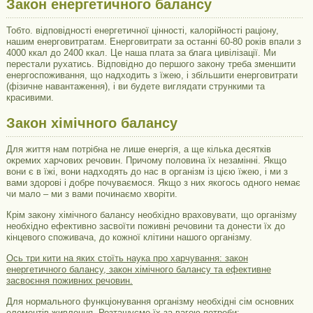
Закон енергетичного балансу
Тобто. відповідності енергетичної цінності, калорійності раціону,
нашим енерговитратам. Енерговитрати за останні 60-80 років впали з
4000 ккал до 2400 ккал. Це наша плата за блага цивілізації. Ми
перестали рухатись. Відповідно до першого закону треба зменшити
енергоспоживання, що надходить з їжею, і збільшити енерговитрати
(фізичне навантаження), і ви будете виглядати стрункими та
красивими.
Закон хімічного балансу
Для життя нам потрібна не лише енергія, а ще кілька десятків
окремих харчових речовин. Причому половина їх незамінні. Якщо
вони є в їжі, вони надходять до нас в організм із цією їжею, і ми з
вами здорові і добре почуваємося. Якщо з них якогось одного немає
чи мало – ми з вами починаємо хворіти.
Крім закону хімічного балансу необхідно враховувати, що організму
необхідно ефективно засвоїти поживні речовини та донести їх до
кінцевого споживача, до кожної клітини нашого організму.
Ось три кити на яких стоїть наука про харчування: закон
енергетичного балансу, закон хімічного балансу та ефективне
засвоєння поживних речовин.
Для нормального функціонування організму необхідні сім основних
елементів живлення. Розташуємо їх за вагою потреби: