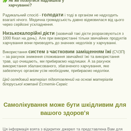
Як же позбутися надлишків у
харчуванні?
голодати
Радикальний спосіб -
і тоді в організм не надходить
взагалі нічого. Медична громадськість давно відмовилася від цього
через серйозні ускладнення.
Низькокалорійні дієти
(зазвичай такі дієти розраховуються з
1000 Ккал на день). Але при використанні тільки звичайних продуктів
харчування вони призводять до значних недоліків у харчуванні.
систем з частковим заміщенням їжі
Використання
(СЧЗП)
– за рахунок зниження споживання звичайної їжі та використання
трав, що очищають, ми прибираємо надлишки. А за рахунок
використання збалансованого, збагаченого харчування, яке
забезпечує організм усім необхідним, прибираємо недоліки.
Цей оглядовий матеріал підготовлений на основі матеріалів
білоруської компанії Естетік-Сервіс
Самолікування може бути шкідливим для
вашого здоров’я
Ця інформація взята з відкритих джерел та представлена ​​Вам для