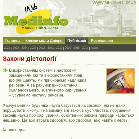
WWW.MEDINFO.DP.UA
Головна
Клініки міста Дніпро
Публікації
Розміщення
2026
2025
2024
2023
2022
2021
2020
2019
2018
2017
Архів
Закони дієтології
Використанням систем з частковим
заміщенням їжі та використанням трав,
що очищають, ми прибираємо надлишки
речовин. А за рахунок використання
збалансованого, збагаченого харчування
– усуваємо нестачу речовин.
Харчування як будь-яка наука базується на законах, які не дано
порушувати нікому. І на відміну від законів суспільства, порушення
законів науки про харчування, об'єктивних законів природи карається
нещадно. Це або втрата здоров'я, або хвороба, або навіть смерть.
Їх лише два: