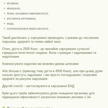
вітаміни,
мінерали,
білки, незамінні амінокислоти,
рослинна клітковина,
вода,
поліненасичені жирні кислоти.
Такий дисбаланс у харчуванні призводить з роками до численних
порушень здоров'я та появи зайвої ваги.
Отже, дієта в 2500 Ккал - це звичайне харчування сучасної
середньостатистичної людини. Вона страждає і надлишками та
недоліками.
Компенсувати недоліки ми можемо двома шляхами:
Або більше є (приклад тому дієта в 4500 Ккал), але при цьому дуже
сильно зростуть надлишки, і ми просто погладшаємо і втратимо
здоров'я за рахунок надлишків.
Другий спосіб – застосовувати в харчуванні БАД.
Крім цього треба забезпечувати дієве очищення організму для
підвищення ефективності засвоєння поживних речовин з їжі.