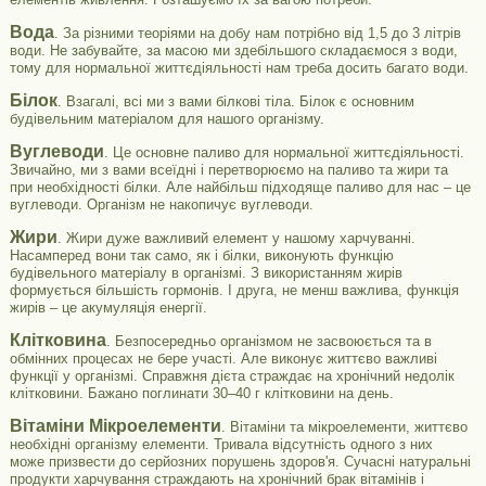
Вода
. За різними теоріями на добу нам потрібно від 1,5 до 3 літрів
води. Не забувайте, за масою ми здебільшого складаємося з води,
тому для нормальної життєдіяльності нам треба досить багато води.
Білок
. Взагалі, всі ми з вами білкові тіла. Білок є основним
будівельним матеріалом для нашого організму.
Вуглеводи
. Це основне паливо для нормальної життєдіяльності.
Звичайно, ми з вами всеїдні і перетворюємо на паливо та жири та
при необхідності білки. Але найбільш підходяще паливо для нас – це
вуглеводи. Організм не накопичує вуглеводи.
Жири
. Жири дуже важливий елемент у нашому харчуванні.
Насамперед вони так само, як і білки, виконують функцію
будівельного матеріалу в організмі. З використанням жирів
формується більшість гормонів. І друга, не менш важлива, функція
жирів – це акумуляція енергії.
Клітковина
. Безпосередньо організмом не засвоюється та в
обмінних процесах не бере участі. Але виконує життєво важливі
функції у організмі. Справжня дієта страждає на хронічний недолік
клітковини. Бажано поглинати 30–40 г клітковини на день.
Вітаміни Мікроелементи
. Вітаміни та мікроелементи, життєво
необхідні організму елементи. Тривала відсутність одного з них
може призвести до серйозних порушень здоров'я. Сучасні натуральні
продукти харчування страждають на хронічний брак вітамінів і