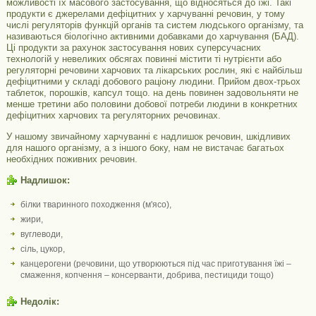
можливості їх масового застосування, що відносяться до їжі. Такі
продукти є джерелами дефіцитних у харчуванні речовин, у тому
числі регуляторів функцій органів та систем людського організму, та
називаються біологічно активними добавками до харчування (БАД).
Ці продукти за рахунок застосування нових суперсучасних
технологій у невеликих обсягах повинні містити ті нутрієнти або
регуляторні речовини харчових та лікарських рослин, які є найбільш
дефіцитними у складі добового раціону людини. Прийом двох-трьох
таблеток, порошків, капсул тощо. на день повинен задовольняти не
менше третини або половини добової потреби людини в конкретних
дефіцитних харчових та регуляторних речовинах.
У нашому звичайному харчуванні є надлишок речовин, шкідливих
для нашого організму, а з іншого боку, нам не вистачає багатьох
необхідних поживних речовин.
Надлишок:
білки тваринного походження (м'ясо),
жири,
вуглеводи,
сіль, цукор,
канцерогени (речовини, що утворюються під час приготування їжі –
смаження, копчення – консерванти, добрива, пестициди тощо)
Недолік: