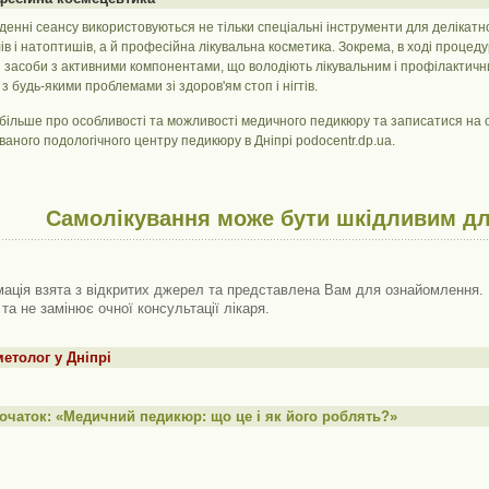
енні сеансу використовуються не тільки спеціальні інструменти для делікатног
лів і натоптишів, а й професійна лікувальна косметика. Зокрема, в ході процеду
 засоби з активними компонентами, що володіють лікувальним і профілактичн
з будь-якими проблемами зі здоров'ям стоп і нігтів.
 більше про особливості та можливості медичного педикюру та записатися на 
ваного подологічного центру педикюру в Дніпрі podocentr.dp.ua.
Самолікування може бути шкідливим дл
ація взята з відкритих джерел та представлена ​​Вам для ознайомлення. 
 та не замінює очної консультації лікаря.
етолог у Дніпрі
очаток: «Медичний педикюр: що це і як його роблять?»