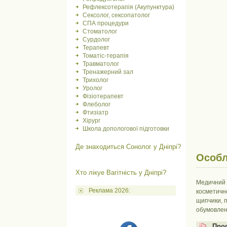
Рефлексотерапія (Акупунктура)
Сексолог, сексопатолог
СПА процедури
Стоматолог
Сурдолог
Терапевт
Томатіс-терапія
Травматолог
Тренажерний зал
Трихолог
Уролог
Фізіотерапевт
Флеболог
Фтизіатр
Хірург
Школа допологової підготовки
Де знаходиться Сонолог у Дніпрі?
Особл
Хто лікуе Вагітність у Дніпрі?
Медичний п
Реклама 2026:
косметично
щипчики, п
обумовлено
Про