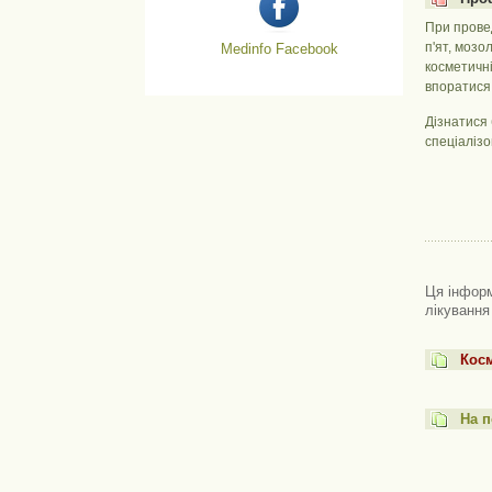
При провед
п'ят, мозо
Medinfo Facebook
косметичні
впоратися 
Дізнатися
спеціалізо
Ця інформ
лікування
Косм
На п