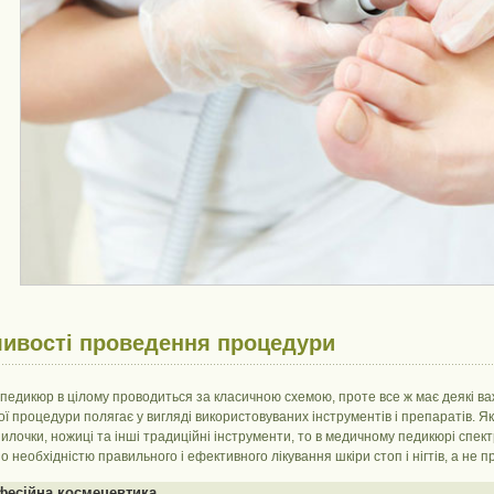
ивості проведення процедури
едикюр в цілому проводиться за класичною схемою, проте все ж має деякі важ
ї процедури полягає у вигляді використовуваних інструментів і препаратів. 
илочки, ножиці та інші традиційні інструменти, то в медичному педикюрі спе
 необхідністю правильного і ефективного лікування шкіри стоп і нігтів, а не 
фесійна космецевтика