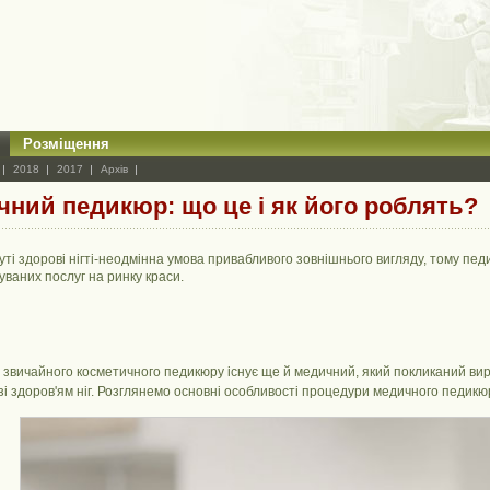
Розміщення
2018
2017
Архів
ний педикюр: що це і як його роблять?
уті здорові нігті-неодмінна умова привабливого зовнішнього вигляду, тому пед
уваних послуг на ринку краси.
 звичайного косметичного педикюру існує ще й медичний, який покликаний вирі
і здоров'ям ніг. Розглянемо основні особливості процедури медичного педикю