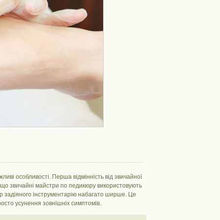
ливі особливості. Перша відмінність від звичайної
Якщо звичайні майстри по педикюру використовують
ктр задіяного інструментарію набагато ширше. Це
просто усунення зовнішніх симптомів.