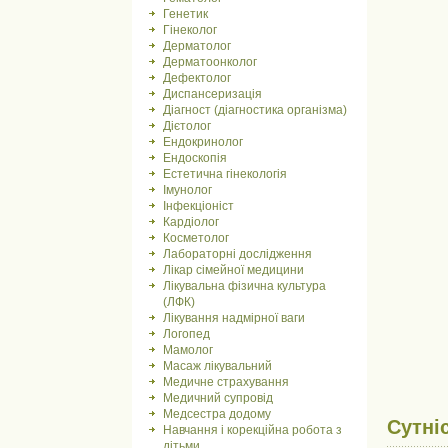
Генетик
Гінеколог
Дерматолог
Дерматоонколог
Дефектолог
Диспансеризація
Діагност (діагностика організма)
Дієтолог
Ендокринолог
Ендоскопія
Естетична гінекологія
Імунолог
Інфекціоніст
Кардіолог
Косметолог
Лабораторні дослідження
Лікар сімейної медицини
Лікувальна фізична культура
(ЛФК)
Лікування надмірної ваги
Логопед
Мамолог
Масаж лікувальний
Медичне страхування
Медичний супровід
Медсестра додому
Сутні
Навчання і корекційна робота з
дітьми