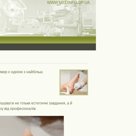
WWW.MEDINFO.DP.UA
икюр є однією з найбільш
шувати не тільки естетичні завдання, а й
ру від професіоналів.