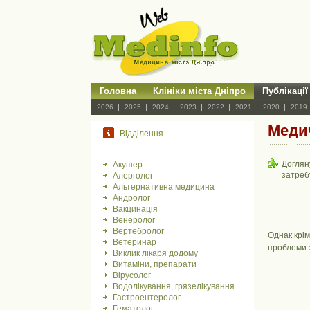
Головна
Клініки міста Дніпро
Публікації
2026
2025
2024
2023
2022
2021
2020
2019
Медич
Відділення
Доглян
Акушер
затреб
Алерголог
Альтернативна медицина
Андролог
Вакцинація
Венеролог
Вертебролог
Однак крім
Ветеринар
проблеми з
Виклик лікаря додому
Витаміни, препарати
Вірусолог
Водолікування, грязелікування
Гастроентеролог
Гематолог