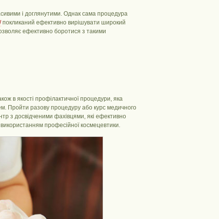
красивими і доглянутими. Однак сама процедура
/
покликаний ефективно вирішувати широкий
 дозволяє ефективно боротися з такими
кож в якості профілактичної процедури, яка
лем. Пройти разову процедуру або курс медичного
ентр з досвідченими фахівцями, які ефективно
в з використанням професійної космецевтики.