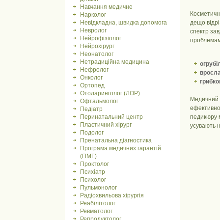
Навчання медичне
Косметични
Нарколог
Невідкладна, швидка допомога
дещо відр
Невролог
спектр зав
Нейрофізіолог
проблемам
Нейрохірург
Неонатолог
Нетрадиційна медицина
огрубіл
Нефролог
вросла
Онколог
грибков
Ортопед
Отоларинголог (ЛОР)
Медичний п
Офтальмолог
ефективно 
Педіатр
Перинатальний центр
педикюру 
Пластичний хірург
усувають н
Подолог
Пренатальна діагностика
Програма медичних гарантій
(ПМГ)
Проктолог
Психіатр
Психолог
Пульмонолог
Радіохвильова хірургія
Реабілітолог
Ревматолог
Репродуктолог