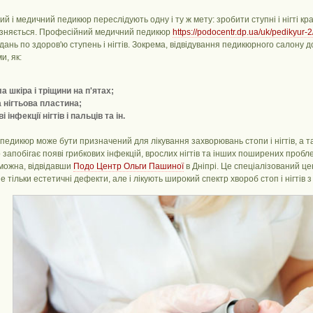
й і медичний педикюр переслідують одну і ту ж мету: зробити ступні і нігті 
ізняється. Професійний медичний педикюр
https://podocentr.dp.ua/uk/pedikyur-2
дань по здоров'ю ступень і нігтів. Зокрема, відвідування педикюрного салону
и, як:
а шкіра і тріщини на п'ятах;
 нігтьова пластина;
і інфекції нігтів і пальців та ін.
едикюр може бути призначений для лікування захворювань стопи і нігтів, а та
запобігає появі грибкових інфекцій, врослих нігтів та інших поширених проб
можна, відвідавши
Подо Центр Ольги Пашиної
в Дніпрі. Це спеціалізований ц
е тільки естетичні дефекти, але і лікують широкий спектр хвороб стоп і нігті