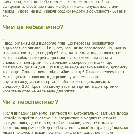
виділення, хоча це необов'язково, і жінка може нічого й не
запідозрити. Особливо якщо майбутня мама почувається в цей
період чудово, не відчуваючи жодної нудоти й сонливості - буває й
так.
Чим це небезпечно?
.
Тіноді організм сам відторгає плід, що перестав розвиватися,
відбувається викидень, і в цьому разі, як не парадоксально, можна
говорити про те, що це добрий результат. Коли плід залишається в
матці, необхідна медична допомога. Лікар може призначити
спеціальні препарати, які викликають скорочення матки, що
призводить до викидня. Що швидше буде надано медичну допомогу,
то краще. Якщо загибле плідне яйце понад 6-7 тижнів перебуває в
матці, це може призвести до розвитку десемінованого
внутрішньосудинного згортання або, як його ще називають,
синдрому ДВЗ. Кров при цьому втрачає здатність до згортання, і
кровотеча стає небезпечною для життя.
Чи є перспективи?
Після випадку завмерлої вагітності чи антонатальної загибелі плода
необхідно пройти обстеження, звернутися в медико-генетичну
консультацію, одне слово, знайти причини, чому це сталося.
Протягом півроку необхідно оберігатися, спосіб контрацепції підкаже
лікар-гінеколог. У нашій практиці чимало випадків, коли після