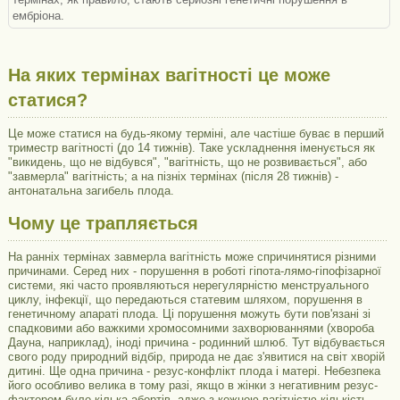
ембріона.
На яких термінах вагітності це може
статися?
Це може статися на будь-якому терміні, але частіше буває в перший
триместр вагітності (до 14 тижнів). Таке ускладнення іменується як
"викидень, що не відбувся", "вагітність, що не розвивається", або
"завмерла" вагітність; а на пізніх термінах (після 28 тижнів) -
антонатальна загибель плода.
Чому це трапляється
На ранніх термінах завмерла вагітність може спричинятися різними
причинами. Серед них - порушення в роботі гіпота-лямо-гіпофізарної
системи, які часто проявляються нерегулярністю менструального
циклу, інфекції, що передаються статевим шляхом, порушення в
генетичному апараті плода. Ці порушення можуть бути пов'язані зі
спадковими або важкими хромосомними захворюваннями (хвороба
Дауна, наприклад), іноді причина - родинний шлюб. Тут відбувається
свого роду природний відбір, природа не дає з'явитися на світ хворій
дитині. Ще одна причина - резус-конфлікт плода і матері. Небезпека
його особливо велика в тому разі, якщо в жінки з негативним резус-
фактором було кілька абортів, адже з кожною вагітністю кількість