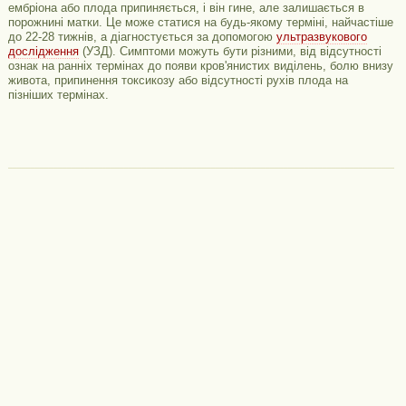
ембріона або плода припиняється, і він гине, але залишається в
порожнині матки. Це може статися на будь-якому терміні, найчастіше
до 22-28 тижнів, а діагностується за допомогою
ультразвукового
дослідження
(УЗД). Симптоми можуть бути різними, від відсутності
ознак на ранніх термінах до появи кров'янистих виділень, болю внизу
живота, припинення токсикозу або відсутності рухів плода на
пізніших термінах.