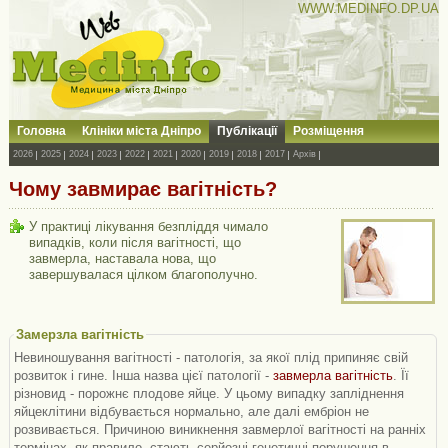
WWW.MEDINFO.DP.UA
Головна
Клініки міста Дніпро
Публікації
Розміщення
2026
2025
2024
2023
2022
2021
2020
2019
2018
2017
Архів
Чому завмирає вагітність?
У практиці лікування безпліддя чимало
випадків, коли після вагітності, що
завмерла, наставала нова, що
завершувалася цілком благополучно.
Замерзла вагітність
Невиношування вагітності - патологія, за якої плід припиняє свій
розвиток і гине. Інша назва цієї патології -
завмерла вагітність
. Її
різновид - порожнє плодове яйце. У цьому випадку запліднення
яйцеклітини відбувається нормально, але далі ембріон не
розвивається. Причиною виникнення завмерлої вагітності на ранніх
термінах, як правило, стають серйозні генетичні порушення в