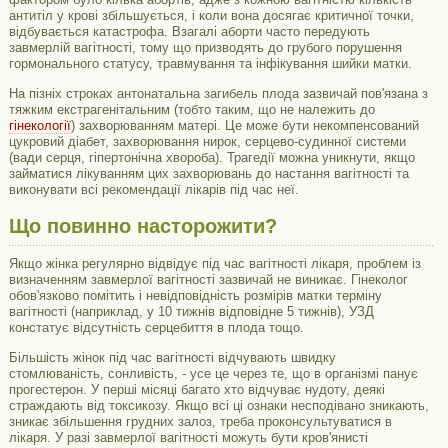
антитіл у крові збільшується, і коли вона досягає критичної точки,
відбувається катастрофа. Взагалі аборти часто передують
завмерлій вагітності, тому що призводять до грубого порушення
гормонального статусу, травмування та інфікування шийки матки.
На пізніх строках антонатальна загибель плода зазвичай пов'язана з
тяжким екстрагенітальним (тобто таким, що не належить до
гінекології
) захворюванням матері. Це може бути некомпенсований
цукровий діабет, захворювання нирок, серцево-судинної системи
(вади серця, гіпертонічна хвороба). Трагедії можна уникнути, якщо
займатися лікуванням цих захворювань до настання вагітності та
виконувати всі рекомендації лікарів під час неї.
Що повинно насторожити?
Якщо жінка регулярно відвідує під час вагітності лікаря, проблем із
визначенням завмерлої вагітності зазвичай не виникає. Гінеколог
обов'язково помітить і невідповідність розмірів матки терміну
вагітності (наприклад, у 10 тижнів відповідне 5 тижнів), УЗД
констатує відсутність серцебиття в плода тощо.
Більшість жінок під час вагітності відчувають швидку
стомлюваність, сонливість, - усе це через те, що в організмі панує
прогестерон. У перші місяці багато хто відчуває нудоту, деякі
страждають від токсикозу. Якщо всі ці ознаки несподівано зникають,
зникає збільшення грудних залоз, треба проконсультуватися в
лікаря. У разі завмерлої вагітності можуть бути кров'янисті