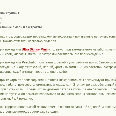
ны группы В,
о,
,
ельные смеси и экстракты.
паратов, содержащих перечисленные вещества и призванные не только конт
с, можно отметить несколько лидеров.
для похудения
Ultra Skinny Mini
используют при замедленном метаболизме и 
ий, хром, кислоты Омега-3 и экстракты растительного происхождения.
для похудения
Pesokal
от
компании Erbenobili употребляют при избыточном 
похудения. Содержит калий, магний, хром и витамин B6. Из растений: экстра
ифонии, сухой экстракт зерен зеленого кофе.
щик сахара
от производителя Natures Plus специалисты рекомендуют при выс
ме, избыточном весе, элементарном упадке сил. Это научно разработанный 
 при питании лиц, следящих за уровнем сахара в крови, за его балансом. Есл
ким нагрузкам, он поможет избавиться от лишнего веса. В составе: аминокисл
орня клейкой ремании.
ся, корректировать свой метаболизм не является сложной задачей. И совре
щественную помощь в этом уже сегодня.