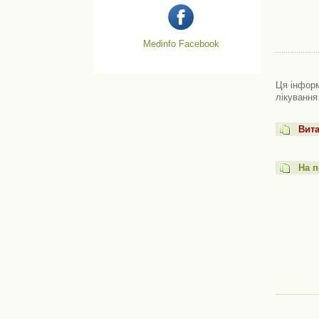
Medinfo Facebook
Ця інформ
лікування
Вита
На п