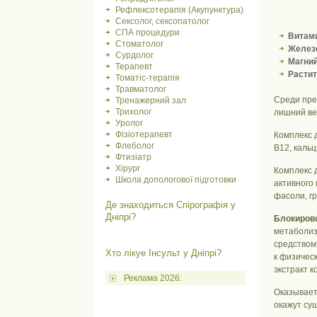
Рефлексотерапія (Акупунктура)
Сексолог, сексопатолог
СПА процедури
Витами
Стоматолог
Желез
Сурдолог
Магний
Терапевт
Растит
Томатіс-терапія
Травматолог
Среди пре
Тренажерний зал
Трихолог
лишний ве
Уролог
Фізіотерапевт
Комплекс 
Флеболог
B12, кальц
Фтизіатр
Хірург
Комплекс 
Школа допологової підготовки
активного 
фасоли, гр
Де знаходиться Спірографія у
Дніпрі?
Блокиров
метаболиз
средством
Хто лікуе Інсульт у Дніпрі?
к физичес
экстракт к
Реклама 2026:
Оказывает
окажут су