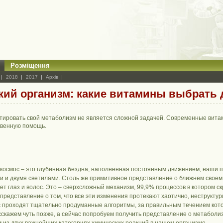
Розміщення
2018
2017
Архів
кий организм: какие витамины выбрать 
тировать свой метаболизм не является сложной задачей. Современные вита
венную помощь.
о космос – это глубинная бездна, наполненная постоянным движением, наши п
ми и двумя светилами. Столь же примитивное представление о ближнем своем и
вет глаз и волос. Это – сверхсложный механизм, 99,9% процессов в котором ск
представление о том, что все эти изменения протекают хаотично, неструктури
с проходят тщательно продуманные алгоритмы, за правильным течением кот
сскажем чуть позже, а сейчас попробуем получить представление о метаболи