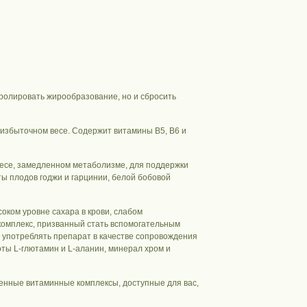
ролировать жирообразование, но и сбросить
избыточном весе. Содержит витамины B5, B6 и
весе, замедленном метаболизме, для поддержки
кты плодов годжи и гарцинии, белой бобовой
оком уровне сахара в крови, слабом
комплекс, призванный стать вспомогательным
и употреблять препарат в качестве сопровождения
оты L-глютамин и L-аланин, минерал хром и
менные витаминные комплексы, доступные для вас,