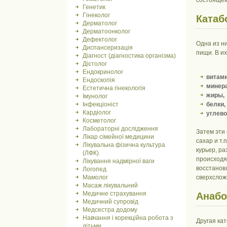
состоящем
Генетик
Гінеколог
Катаб
Дерматолог
Дерматоонколог
Дефектолог
Одна из н
Диспансеризація
пищи. В их
Діагност (діагностика організма)
Дієтолог
Ендокринолог
витам
Ендоскопія
минер
Естетична гінекологія
жиры,
Імунолог
Інфекціоніст
белки,
Кардіолог
углев
Косметолог
Лабораторні дослідження
Затем эти
Лікар сімейної медицини
сахар и т.
Лікувальна фізична культура
курьер, р
(ЛФК)
происходят
Лікування надмірної ваги
восстановл
Логопед
Мамолог
сверхслож
Масаж лікувальний
Медичне страхування
Анаб
Медичний супровід
Медсестра додому
Навчання і корекційна робота з
Другая ка
дітьми