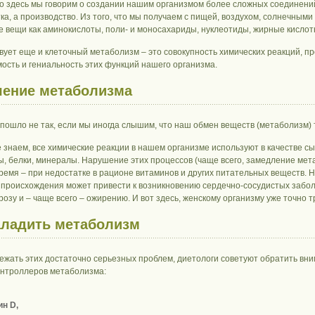
то здесь мы говорим о создании нашим организмом более сложных соединений
ка, а производство. Из того, что мы получаем с пищей, воздухом, солнечными
е вещи как аминокислоты, поли- и моносахариды, нуклеотиды, жирные кислоты
вует еще и клеточный метаболизм – это совокупность химических реакций, п
ость и гениальность этих функций нашего организма.
ение метаболизма
е пошло не так, если мы иногда слышим, что наш обмен веществ (метаболизм)
 знаем, все химические реакции в нашем организме используют в качестве сы
ы, белки, минералы. Нарушение этих процессов (чаще всего, замедление мета
 время – при недостатке в рационе витаминов и других питательных веществ.
 происхождения может привести к возникновению сердечно-сосудистых забол
розу и – чаще всего – ожирению. И вот здесь, женскому организму уже точно 
аладить метаболизм
ежать этих достаточно серьезных проблем, диетологи советуют обратить вни
онтроллеров метаболизма:
н D,