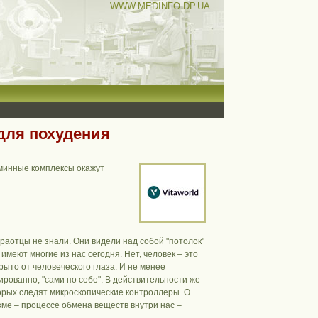
WWW.MEDINFO.DP.UA
для похудения
минные комплексы окажут
раотцы не знали. Они видели над собой "потолок"
меют многие из нас сегодня. Нет, человек – это
рыто от человеческого глаза. И не менее
рованно, "сами по себе". В действительности же
орых следят микроскопические контроллеры. О
зме – процессе обмена веществ внутри нас –