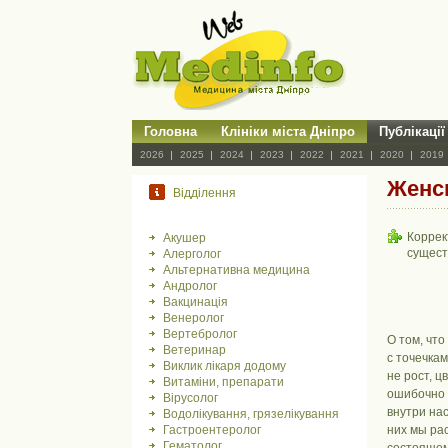
Головна
Клініки міста Дніпро
Публікації
2026
2025
2024
2023
2022
2021
2020
2019
Женс
Відділення
Коррек
Акушер
сущест
Алерголог
Альтернативна медицина
Андролог
Вакцинація
Венеролог
Вертебролог
О том, чт
Ветеринар
с точечка
Виклик лікаря додому
не рост, ц
Витаміни, препарати
ошибочно 
Вірусолог
внутри на
Водолікування, грязелікування
Гастроентеролог
них мы ра
Гематолог