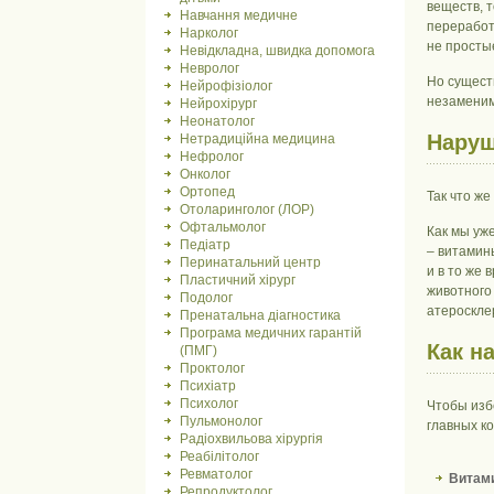
веществ, 
Навчання медичне
переработ
Нарколог
не просты
Невідкладна, швидка допомога
Невролог
Но сущест
Нейрофізіолог
незаменим
Нейрохірург
Неонатолог
Наруш
Нетрадиційна медицина
Нефролог
Онколог
Ортопед
Так что ж
Отоларинголог (ЛОР)
Офтальмолог
Как мы уже
Педіатр
– витамин
Перинатальний центр
и в то же
Пластичний хірург
животного
Подолог
атероскле
Пренатальна діагностика
Програма медичних гарантій
Как н
(ПМГ)
Проктолог
Психіатр
Психолог
Чтобы изб
Пульмонолог
главных к
Радіохвильова хірургія
Реабілітолог
Ревматолог
Витами
Репродуктолог