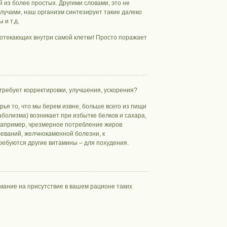
 из более простых. Другими словами, это не
 лучами, наш организм синтезирует такие далеко
 и т.д.
ротекающих внутри самой клетки! Просто поражает
 требует корректировки, улучшения, ускорения?
рья то, что мы берем извне, больше всего из пищи
болизма) возникает при избытке белков и сахара,
 Например, чрезмерное потребление жиров
еваний, желчнокаменной болезни, к
требуются другие витамины – для похудения.
мание на присутствие в вашем рационе таких