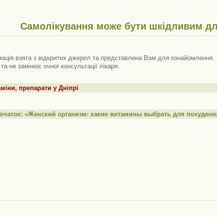
Самолікування може бути шкідливим дл
ація взята з відкритих джерел та представлена ​​Вам для ознайомлення. 
 та не замінює очної консультації лікаря.
міни, препарати у Дніпрі
очаток: «Женский организм: какие витамины выбрать для похудени