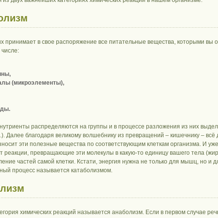
 из двух важнейших категориях химических реакций в нашем организме.
олизм
их принимает в свое распоряжение все питательные вещества, которыми вы 
 числе:
ины,
алы (микроэлементы),
оды.
 нутриенты распределяются на группы и в процессе разложения из них выде
п.). Далее благодаря великому волшебнику из превращений – кишечнику – всё 
азносит эти полезные вещества по соответствующим клеткам организма. И уже
 реакции, превращающие эти молекулы в какую-то единицу вашего тела (жира,
ение частей самой клетки. Кстати, энергия нужна не только для мышц, но и д
ный процесс называется катаболизмом.
олизм
тегория химических реакций называется анаболизм. Если в первом случае ре