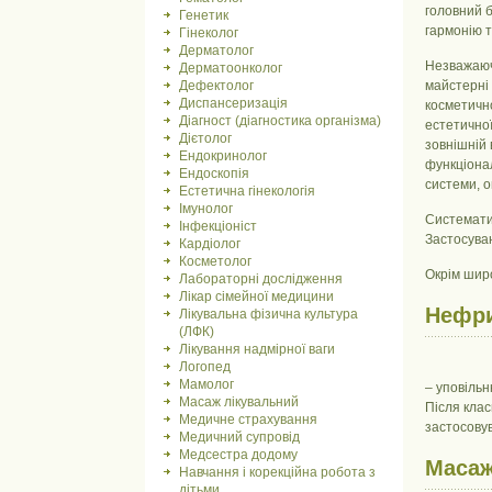
головний б
Генетик
гармонію т
Гінеколог
Дерматолог
Незважаючи
Дерматоонколог
Дефектолог
майстерні 
Диспансеризація
косметично
Діагност (діагностика організма)
естетичної
Дієтолог
зовнішній 
Ендокринолог
функціонал
Ендоскопія
системи, о
Естетична гінекологія
Імунолог
Систематич
Інфекціоніст
Застосуван
Кардіолог
Косметолог
Окрім шир
Лабораторні дослідження
Лікар сімейної медицини
Нефри
Лікувальна фізична культура
(ЛФК)
Лікування надмірної ваги
Логопед
Мамолог
– уповільн
Масаж лікувальний
Після кла
Медичне страхування
застосовув
Медичний супровід
Медсестра додому
Масаж
Навчання і корекційна робота з
дітьми