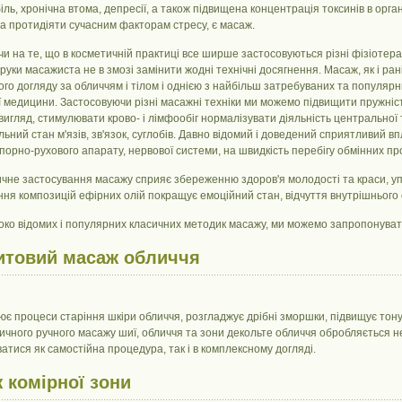
іль, хронічна втома, депресії, а також підвищена концентрація токсинів в орг
а протидіяти сучасним факторам стресу, є масаж.
 на те, що в косметичній практиці все ширше застосовуються різні фізіотера
руки масажиста не в змозі замінити жодні технічні досягнення. Масаж, як і ра
го догляду за обличчям і тілом і однією з найбільш затребуваних та популяр
 медицини. Застосовуючи різні масажні техніки ми можемо підвищити пружність 
вигляд, стимулювати крово- і лімфообіг нормалізувати діяльність центральної
ьний стан м'язів, зв'язок, суглобів. Давно відомий і доведений сприятливий в
порно-рухового апарату, нервової системи, на швидкість перебігу обмінних про
не застосування масажу сприяє збереженню здоров'я молодості та краси, упо
ня композицій ефірних олій покращує емоційний стан, відчуття внутрішнього 
око відомих і популярних класичних методик масажу, ми можемо запропонуват
товий масаж обличчя
ює процеси старіння шкіри обличчя, розгладжує дрібні зморшки, підвищує тонус 
сичного ручного масажу шиї, обличчя та зони декольте обличчя обробляєтьс
атися як самостійна процедура, так і в комплексному догляді.
 комірної зони