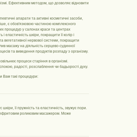
анізмі. Ефективним методом, що дозволяє відновити
певтичні апарати та активні косметичні засоби,
ніше, є обов'язковою частиною комплексного
них процедур у салонах краси та центрах
і еластичність шкіри, покращити її колір і
 та вегетативної нервової системи, покращити
плив масажу на діяльність серцево-судинної
цесів та виведення продуктів розпаду з організму.
вільнює процеси старіння в організмі.
спокою, радості, розслаблення чи бадьорості духу.
и Вам такі процедури:
шкіри, її пружність та еластичність, звужує пори.
я нефритовим роликовим масажером. Може