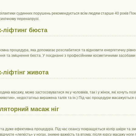
ілактики судинних порушень рекомендується всім людям старше 40 років Показа
сихічному перенапрузі.
-ліфтинг бюста
ємна процедура, яка допомагає розслабитися та відновити енергетичну рівно
ня та зміцнення бюста. У поєднанні з професійними косметичними засобами в
-ліфтінг живота
одика масажу, може застосовуватися як у чоловіків, так і у жінок, які хочуть п
животик», недостатньо виражена талія та ін.) Під час процедури масажується сп
ляторний масаж ніг
та дуже ефективна процедура. Під час сеансу покращується колір шкіри та зм
відчуєте «легкість» у ногах, зникне важкість та втома; після курсу масажу ног