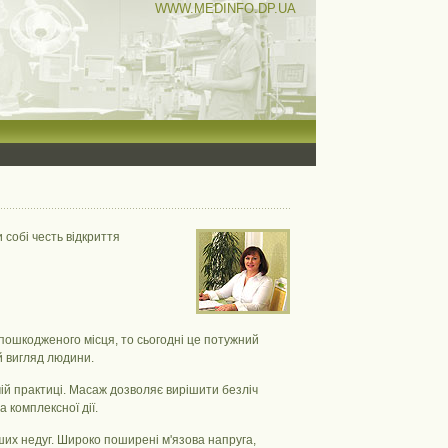
WWW.MEDINFO.DP.UA
собі честь відкриття
пошкодженого місця, то сьогодні це потужний
й вигляд людини.
вчій практиці. Масаж дозволяє вирішити безліч
 комплексної дії.
ших недуг. Широко поширені м'язова напруга,