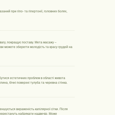
ний при гіпо- та гіпертонії, головних болях,
вагу, покращує поставу. Мета масажу –
и можете зберегти молодість та красу грудей на
озбутися естетичних проблем в області живота
ина, бічні поверхні тулуба та черевна стінка.
еншується вираженість капілярної сітки. Після
и перестануть набрякати надвечір. Може