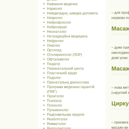
Навчання медичне
Нарколог
– для проф
Невідкладна, швидка допомога
Невролог
нервово-п
Нейрофізіолог
Нейрохірург
Масаж
Неонатолог
Нетрадиційна медицина
Нефролог
Онколог
– дуже при
Ортопед
омолоджен
Отоларинголог (ЛОР)
довгі роки.
Офтальмолог
Педіатр
Масаж
Перинатальний центр
Пластичний хірург
Подолог
Пренатальна діагностика
Програма медичних гарантій
– нова мет
(ПМГ)
(«круглий 
Проктолог
Психіатр
Цирку
Психолог
Пульмонолог
Радіохвильова хірургія
Реабілітолог
– приємна 
Ревматолог
масажу ви 
Репродуктолог