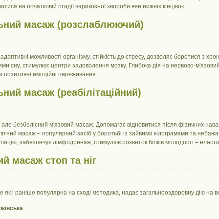
атися на початковій стадії варикозної хвороби вен нижніх кінцівок.
ьний масаж (розслаблюючий)
 адаптивні можливості організму, стійкість до стресу, дозволяє боротися з хро
ми сну, стимулює центри задоволення мозку. Глибока дія на нервово-м'язови
и позитивні емоційні переживання.
ьний масаж (реабілітаційний)
, але безболісний м'язовий масаж. Допомагає відновитися після фізичних нава
ітний масаж – популярний засіб у боротьбі із зайвими кілограмами та неба
ляцію, забезпечує лімфодренаж, стимулює розвиток білків молодості – еластину
ий масаж стоп та ніг
ле як і раніше популярна на сході методика, надає загальнооздоровну дію на в
ківська