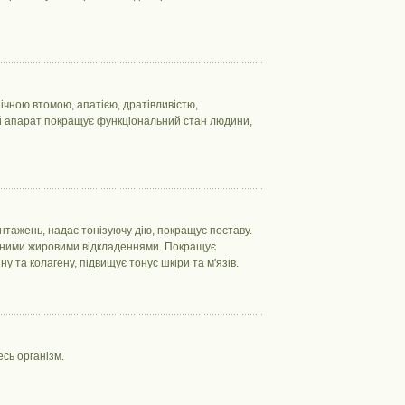
нічною втомою, апатією, дратівливістю,
й апарат покращує функціональний стан людини,
нтажень, надає тонізуючу дію, покращує поставу.
жаними жировими відкладеннями. Покращує
 та колагену, підвищує тонус шкіри та м'язів.
есь організм.