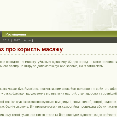
Розміщення
2018
2017
Архів
з про користь масажу
місце походження масажу губляться в давнину. Жоден народ не може приписати 
ьного впливу на шкіру за допомогою рук або засобів, які їх замінюють.
чатку масаж був, ймовірно, інстинктивним способом полегшення забитого або 
 у руках фахівця, що дозволяє впливати на настрій, стан здоров'я та зовнішні
жні техніки з успіхом застосовуються в медицині, косметології, спорті, оздоро
має безліч свідчень. Він призначається як самостійна процедура або як частина
ивному темпі сучасного життя стрес та його наслідки відносяться до найчасті