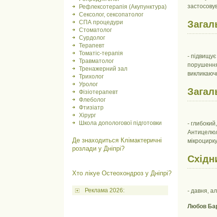
застосовув
Рефлексотерапія (Акупунктура)
Сексолог, сексопатолог
СПА процедури
Загал
Стоматолог
Сурдолог
Терапевт
Томатіс-терапія
- підвищує
Травматолог
порушення
Тренажерний зал
викликаюч
Трихолог
Уролог
Загал
Фізіотерапевт
Флеболог
Фтизіатр
Хірург
Школа допологової підготовки
- глибокий
Антицелюл
Де знаходиться Клімактеричні
мікроцирку
розлади у Дніпрі?
Східн
Хто лікуе Остеохондроз у Дніпрі?
Реклама 2026:
- давня, а
Любов Бар