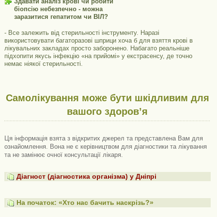
Здавати аналіз крові чи робити
біопсію небезпечно - можна
заразитися гепатитом чи ВІЛ?
- Все залежить від стерильності інструменту. Наразі
використовувати багаторазові шприци хоча б для взяття крові в
лікувальних закладах просто заборонено. Набагато реальніше
підхопити якусь інфекцію «на прийомі» у екстрасенсу, де точно
немає ніякої стерильності.
Самолікування може бути шкідливим для
вашого здоров’я
Ця інформація взята з відкритих джерел та представлена ​​Вам для
ознайомлення. Вона не є керівництвом для діагностики та лікування
та не замінює очної консультації лікаря.
Діагност (діагностика організма) у Дніпрі
На початок: «Хто нас бачить наскрізь?»