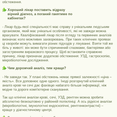
обстеження.
Хороший лікар поставить відразу
вірний діагноз, а поганий ганятиме по
кабінетах?
- Лікар будь-якої спеціальності має справу з унікальним людським
організмом, який має унікальні особливості, які не завжди можна
врахувати. Кваліфікований лікар після огляду та первинних аналізів
визначає коло можливих захворювань. При таких клінічних проявах
ці хвороби можуть вимагати різних підходів у лікуванні. Взяти той же
біль у животі: він може бути спричинений спазмами, бактеріями або
загостренням виразкового процесу. Щоб встановити справжню
причину, лікар призначає додаткові обстеження: УЗД, гастроскопію,
мікробіологічне дослідження.
Чим дорожчий аналіз, тим краще?
- Не завжди так. У плані обстежень немає прямої залежності «ціна –
якість». Все доповнює одне одного. Іноді розгорнутий клінічний
аналіз крові чи сечі дає фахівцю набагато більше інформації, ніж
модне та дороге комп'ютерне сканування.
Так що клінічні аналізи крові, сечі, УЗД, рентген можна зробити
абсолютно безкоштовно у районній поліклініці. А ось рідкісні аналізи
(мікробіологічні, імунологічні ендоскопічні, рентгенконтрастні) –
краще у діагностичному центрі.