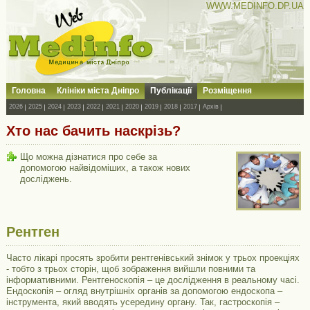
WWW.MEDINFO.DP.UA
Головна
Клініки міста Дніпро
Публікації
Розміщення
2026
2025
2024
2023
2022
2021
2020
2019
2018
2017
Архів
Хто нас бачить наскрізь?
Що можна дізнатися про себе за
допомогою найвідоміших, а також нових
досліджень.
Рентген
Часто лікарі просять зробити рентгенівський знімок у трьох проекціях
- тобто з трьох сторін, щоб зображення вийшли повними та
інформативними. Рентгеноскопія – це дослідження в реальному часі.
Ендоскопія – огляд внутрішніх органів за допомогою ендоскопа –
інструмента, який вводять усередину органу. Так, гастроскопія –