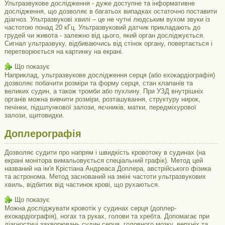
Ультразвукове дослідження - дуже доступне та інформативне
дослідження, що дозволяє в багатьох випадках остаточно поставити
діагноз. Ультразвукові хвилі – це не чутні людським вухом звуки із
частотою понад 20 кГц. Ультразвуковий датчик прикладають до
грудей чи живота - залежно від цього, який орган досліджується.
Сигнал ультразвуку, відбиваючись від стінок органу, повертається і
перетворюється на картинку на екрані.
Що показує
Наприклад, ультразвукове дослідження серця (або ехокардіографія)
дозволяє побачити розміри та форму серця, стан клапанів та
великих судин, а також тромби або пухлину. При УЗД внутрішніх
органів можна вивчити розміри, розташування, структуру нирок,
печінки, підшлункової залози, яєчників, матки, передміхурової
залози, щитовидки.
Доплерографія
Дозволяє судити про напрям і швидкість кровотоку в судинах (на
екрані монітора вимальовується спеціальний графік). Метод цей
названий на ім'я Крістіана Андреаса Доплера, австрійського фізика
та астронома. Метод заснований на зміні частоти ультразвукових
хвиль, відбитих від частинок крові, що рухаються.
Що показує
Можна досліджувати кровотік у судинах серця (доплер-
ехокардіографія), ногах та руках, голови та хребта. Допомагає при
діагностиці захворювань судин серця, головного мозку, верхніх та