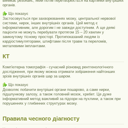
виникає резонанс, який потім перетворюється на картинки внутрішніх
органів.
Що показує
Застосовується при захворюваннях мозку, центральної нервової
системи, нирок, інших внутрішніх органів. Цей метод є
інформативним, але дорогим і не завжди доступним. А ще деякі
пацієнти не можуть перебувати протягом 15 – 20 хвилин у
замкнутому тісному просторі. Протипоказаний людям із
кардіостимуляторами, штифтами після травм та переломів,
металевими імплантами.
КТ
Комп'ютерна томографія - сучасний різновид рентгенологічного
дослідження, при якому можна отримати зображення найтонших
зрізів внутрішніх органів шар за шаром.
Що показує
Дозволяє побачити внутрішні органи пошарово, а саме нирки,
підшлункову залозу, а також головний мозок, хребет. Це дуже
інформативний метод важливий за підозри на пухлини, а також при
порушеннях у глибинних структурах мозку.
Правила чесного діагносту