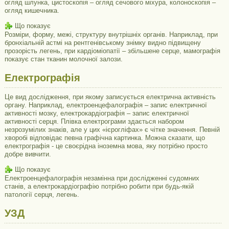
огляд шлунка, цистоскопія – огляд сечового міхура, колоноскопія –
огляд кишечника.
Що показує
Розміри, форму, межі, структуру внутрішніх органів. Наприклад, при
бронхіальній астмі на рентгенівському знімку видно підвищену
прозорість легень, при кардіоміопатії – збільшене серце, мамографія
показує стан тканин молочної залози.
Електрографія
Це вид дослідження, при якому записується електрична активність
органу. Наприклад, електроенцефалографія – запис електричної
активності мозку, електрокардіографія – запис електричної
активності серця. Плівка електрограми здається набором
незрозумілих знаків, але у цих «ієрогліфах» є чітке значення. Певній
хворобі відповідає певна графічна картинка. Можна сказати, що
електрографія - це своєрідна іноземна мова, яку потрібно просто
добре вивчити.
Що показує
Електроенцефалографія незамінна при дослідженні судомних
станів, а електрокардіографію потрібно робити при будь-якій
патології серця, легень.
УЗД