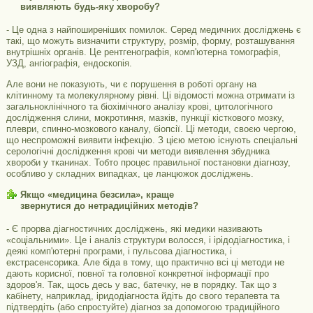
виявляють будь-яку хворобу?
- Це одна з найпоширеніших помилок. Серед медичних досліджень є
такі, що можуть визначити структуру, розмір, форму, розташування
внутрішніх органів. Це рентгенографія, комп'ютерна томографія,
УЗД, ангіографія, ендоскопія.
Але вони не показують, чи є порушення в роботі органу на
клітинному та молекулярному рівні. Ці відомості можна отримати із
загальноклінічного та біохімічного аналізу крові, цитологічного
дослідження слини, мокротиння, мазків, пункції кісткового мозку,
плеври, спинно-мозкового каналу, біопсії. Ці методи, своєю чергою,
що неспроможні виявити інфекцію. З цією метою існують спеціальні
серологічні дослідження крові чи методи виявлення збудника
хвороби у тканинах. Тобто процес правильної постановки діагнозу,
особливо у складних випадках, це ланцюжок досліджень.
Якщо «медицина безсила», краще
звернутися до нетрадиційних методів?
- Є прорва діагностичних досліджень, які медики називають
«соціальними». Це і аналіз структури волосся, і ірідодіагностика, і
деякі комп'ютерні програми, і пульсова діагностика, і
екстрасенсорика. Але біда в тому, що практично всі ці методи не
дають корисної, повної та головної конкретної інформації про
здоров'я. Так, щось десь у вас, батечку, не в порядку. Так що з
кабінету, наприклад, іридодіагноста йдіть до свого терапевта та
підтвердіть (або спростуйте) діагноз за допомогою традиційного