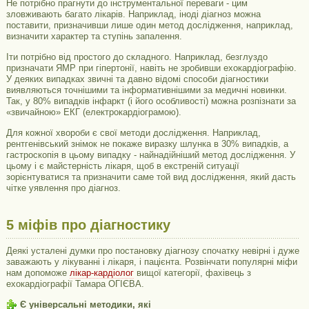
Не потрібно прагнути до інструментальної переваги - цим
зловживають багато лікарів. Наприклад, іноді діагноз можна
поставити, призначивши лише один метод дослідження, наприклад,
визначити характер та ступінь запалення.
Іти потрібно від простого до складного. Наприклад, безглуздо
призначати ЯМР при гіпертонії, навіть не зробивши ехокардіографію.
У деяких випадках звичні та давно відомі способи діагностики
виявляються точнішими та інформативнішими за медичні новинки.
Так, у 80% випадків інфаркт (і його особливості) можна розпізнати за
«звичайною» ЕКГ (електрокардіограмою).
Для кожної хвороби є свої методи дослідження. Наприклад,
рентгенівський знімок не покаже виразку шлунка в 30% випадків, а
гастроскопія в цьому випадку - найнадійніший метод дослідження. У
цьому і є майстерність лікаря, щоб в екстреній ситуації
зорієнтуватися та призначити саме той вид дослідження, який дасть
чітке уявлення про діагноз.
5 міфів про діагностику
Деякі усталені думки про постановку діагнозу спочатку невірні і дуже
заважають у лікуванні і лікаря, і пацієнта. Розвінчати популярні міфи
нам допоможе
лікар-кардіолог
вищої категорії, фахівець з
ехокардіографії Тамара ОГІЄВА.
Є універсальні методики, які