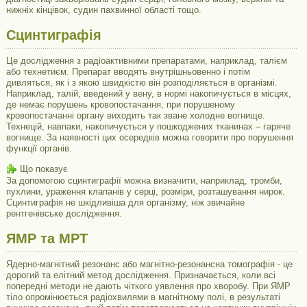
нижніх кінцівок, судин пахвинної області тощо.
Сцинтиграфія
Це дослідження з радіоактивними препаратами, наприклад, талієм
або технетиєм. Препарат вводять внутрішньовенно і потім
дивляться, як і з якою швидкістю він розподіляється в організмі.
Наприклад, талій, введений у вену, в нормі накопичується в місцях,
де немає порушень кровопостачання, при порушеному
кровопостачанні органу виходить так зване холодне вогнище.
Технецій, навпаки, накопичується у пошкоджених тканинах – гаряче
вогнище. За наявності цих осередків можна говорити про порушення
функції органів.
Що показує
За допомогою сцинтиграфії можна визначити, наприклад, тромби,
пухлини, ураження клапанів у серці, розміри, розташування нирок.
Сцинтиграфія не шкідливіша для організму, ніж звичайне
рентгенівське дослідження.
ЯМР та
МРТ
Ядерно-магнітний резонанс або магнітно-резонансна томографія - це
дорогий та елітний метод дослідження. Призначається, коли всі
попередні методи не дають чіткого уявлення про хворобу. При ЯМР
тіло опромінюється радіохвилями в магнітному полі, в результаті