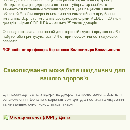
обладміністрації щодо цього питання. Губернатор особисто
займається питаннями охорони здоров'я. Для пацієнтів з інших
областей України операція можлива за самостійного придбання
імплантів. Вартість імплантів австрійської фірми MEDEL – 20 тисяч
доларів, Фірми COCHLEA – близько 25 тисяч доларів.
Операція показана при повній двосторонній глухоті вродженої або
набутої або приглухуватості 3-4 ст при неефективності слухових
апаратів.
ЛОР-кабінет професора Березнюка Володимира Васильовича
Самолікування може бути шкідливим для
вашого здоров’я
Ця інформація взята з відкритих джерел та представлена ​​Вам для
ознайомлення. Вона не є керівництвом для діагностики та лікування
та не замінює очної консультації лікаря.
Отоларинголог (ЛОР) у Дніпрі