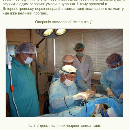
глухим людям особливі умови існування. І тому зроблені в
Дніпропетровську перші операції з імплантації кохлеарного імпланту
- це вже великий прогрес.
Операція кохлеарної імплантації:
На 2-3 день після кохлеарної імплантації: