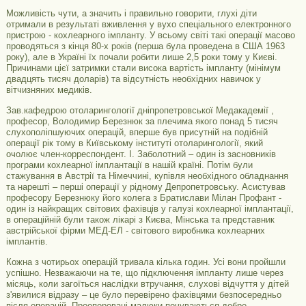
Можливість чути, а значить і правильно говорити, глухі діти
отримали в результаті вживлення у вухо спеціального електронного
пристрою - кохлеарного імпланту. У всьому світі такі операції масово
проводяться з кінця 80-х років (перша була проведена в США 1963
року), але в Україні їх почали робити лише 2,5 роки тому у Києві.
Причинами цієї затримки стали висока вартість імпланту (мінімум
двадцять тисяч доларів) та відсутність необхідних навичок у
вітчизняних медиків.
Зав.кафедрою отоларингології дніпропетровської Медакадемії ,
професор, Володимир Березнюк за плечима якого понад 5 тисяч
слухополіпшуючих операцій, вперше був присутній на подібній
операції рік тому в Київському інституті отоларингології, який
очолює член-корреспондент. І. Заболотний – один із засновників
програми кохлеарної імплантації в нашій країні. Потім були
стажування в Австрії та Німеччині, купівля необхідного обладнання
та нарешті – перші операції у рідному Депропетровську. Асистував
професору Березнюку його колега з Братислави Мілан Профант -
один із найкращих світових фахівців у галузі кохлеарної імплантації,
в операційній були також лікарі з Києва, Мінська та представник
австрійської фірми МЕД-ЕЛ - світового виробника кохлеарних
імплантів.
Кожна з чотирьох операцій тривала кілька годин. Усі вони пройшли
успішно. Незважаючи на те, що підключення імпланту лише через
місяць, коли загоїться наслідки втручання, слухові відчуття у дітей
з'явилися відразу – це було перевірено фахівцями безпосередньо
після операцій. Прооперовані малюки почуваються добре -