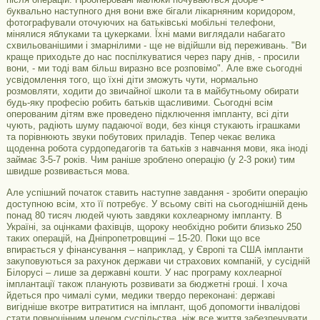
буквально наступного дня вони вже бігали лікарняним коридором,
фотографували оточуючих на батьківські мобільні телефони,
мінялися яблуками та цукерками. Їхні мами виглядали набагато
схвильованішими і змарнілими - ще не відійшли від переживань. "Ви
краще приходьте до нас поспілкуватися через пару днів, - просили
вони, - ми тоді вам більш виразно все розповімо". Але вже сьогодні
усвідомлення того, що їхні діти зможуть чути, нормально
розмовляти, ходити до звичайної школи та в майбутньому обирати
будь-яку професію робить батьків щасливими. Сьогодні всім
оперованим дітям вже проведено підключення імпланту, всі діти
чують, радіють шуму падаючої води, без кінця стукають іграшками
та порівнюють звуки побутових приладів. Тепер чекає велика
щоденна робота сурдопедагогів та батьків з навчання мови, яка іноді
займає 3-5-7 років. Чим раніше зроблено операцію (у 2-3 роки) тим
швидше розвивається мова.
Але успішний початок ставить наступне завдання - зробити операцію
доступною всім, хто її потребує. У всьому світі на сьогоднішній день
понад 80 тисяч людей чують завдяки кохлеарному імпланту. В
Україні, за оцінками фахівців, щороку необхідно робити близько 250
таких операцій, на Дніпропетровщині – 15-20. Поки що все
впирається у фінансування – наприклад, у Європі та США імпланти
закуповуються за рахунок держави чи страхових компаній, у сусідній
Білорусі – лише за державні кошти. У нас програму кохлеарної
імплантації також планують розвивати за бюджетні гроші. І хоча
йдеться про чималі суми, медики твердо переконані: державі
вигідніше вкотре витратитися на імплант, щоб допомогти інвалідові
стати повноцінним членом суспільства, ніж все життя забезпечувати