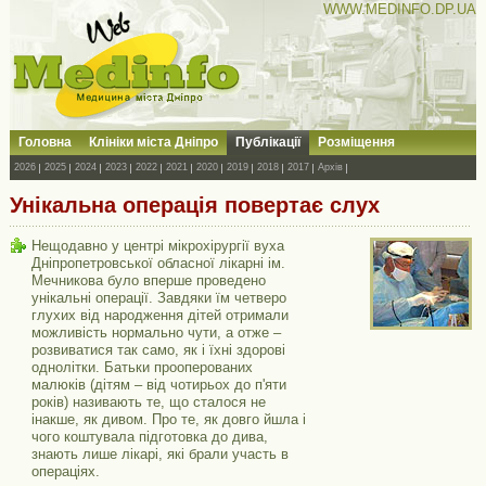
WWW.MEDINFO.DP.UA
Головна
Клініки міста Дніпро
Публікації
Розміщення
2026
2025
2024
2023
2022
2021
2020
2019
2018
2017
Архів
Унікальна операція повертає слух
Нещодавно у центрі мікрохірургії вуха
Дніпропетровської обласної лікарні ім.
Мечникова було вперше проведено
унікальні операції. Завдяки їм четверо
глухих від народження дітей отримали
можливість нормально чути, а отже –
розвиватися так само, як і їхні здорові
однолітки. Батьки прооперованих
малюків (дітям – від чотирьох до п'яти
років) називають те, що сталося не
інакше, як дивом. Про те, як довго йшла і
чого коштувала підготовка до дива,
знають лише лікарі, які брали участь в
операціях.