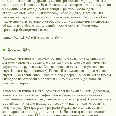
отримали завдяки підтримці губернатора області Надії Дєєва, яка
взяла медичні питання під свій особистий контроль. Мої стажування
у західних клініках відбулися завдяки ректору Медакадемії,
академіку АМН України, професору Георгію Дзяку. Організаційні
питання нам допомогла вирішити нинішній голова облздоров'я Інга
Роднікова, купівлю всього необхідного для досліджень та операцій
обладнання забезпечив головний лікар лікарні ім. Мечнікова,
професор Володимир Павлов.
Ірина КАДЧЕНКО («Дніпро вечірній» )
Довідка «ДВ»:
Кохлеарний імплант - це електронний пристрій, призначений для
допомоги людям з вродженою та набутою глухотою або тяжкими
слуховими порушеннями. Застосовується тільки при ураженнях
внутрішнього вуха (равлики). Пристрій складається з двох частин:
внутрішньої і зовнішньої - мовного процесора, що носиться за вухом
і передає перетворені в електричні імпульси звуки до волокон
слухового нерва.
Кохлеарний імплант може бути вживлений як дітям, так і дорослим,
але все ж таки найбільш ефективним буде його застосування з
максимально раннього віку (від двох до шести років). Після 6-7 років
мовний центр погано піддається розвитку навіть після операції та
появи слуху. Для довідки. Програма бюджетного фінансування
кохлеарної імплантації для мешканців Дніпропетровської області
розглядається наразі і є підстави розраховувати на підтримку