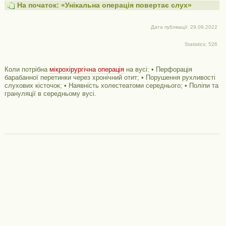
На початок: «Унікальна операція повертає слух»
Дата публікації: 29.09.2022
Statistics: 526
Коли потрібна
мікрохірургічна операція
на вусі: • Перфорація
барабанної перетинки через хронічний отит; • Порушення рухливості
слухових кісточок; • Наявність холестеатоми середнього; • Поліпи та
грануляції в середньому вусі.